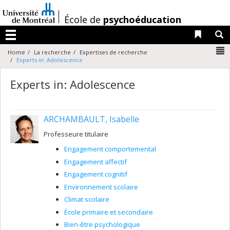
Passer
au
/
École de
psychoéducation
contenu
Liens 
R
Menu
N
Home
La recherche
Expertises de recherche
Experts in: Adolescence
Experts in: Adolescence
ARCHAMBAULT, Isabelle
Professeure titulaire
Engagement comportemental
Engagement affectif
Engagement cognitif
Environnement scolaire
Climat scolaire
École primaire et secondaire
Bien-être psychologique