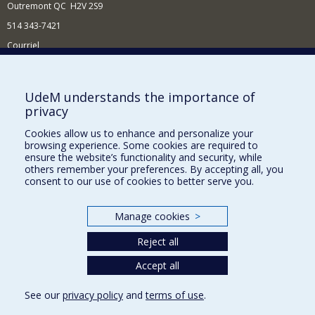
Outremont QC H2V 2S9
514 343-7421
Courriel
Nouvelles
Comment soutenir l'École?
UdeM understands the importance of
privacy
BESOIN D'AIDE?
Cookies allow us to enhance and personalize your
Plan du site
browsing experience. Some cookies are required to
Signaler une erreur
ensure the website’s functionality and security, while
others remember your preferences. By accepting all, you
Accessibilité
consent to our use of cookies to better serve you.
FACULTÉ DES ARTS ET DES SCIENCES
Manage cookies
>
Nos départements et écoles
Reject all
Nos centres d'études
Nos programmes et cours
Accept all
See our
privacy policy
and
terms of use
.
Privacy