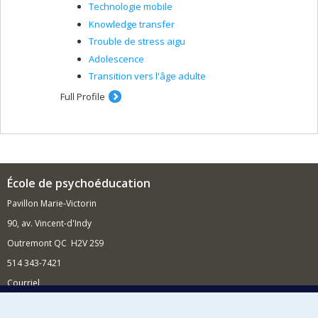
Technologie mobile
Knowledge transfer
Trouble de stress aigu
Adolescence
Transition vers l'âge adulte
Full Profile
École de psychoéducation
Pavillon Marie-Victorin
90, av. Vincent-d'Indy
Outremont QC H2V 2S9
514 343-7421
Courriel
Nouvelles