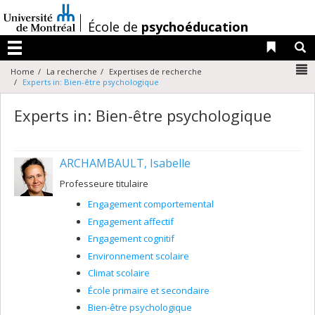
Passer
au
/
École de
psychoéducation
contenu
Liens 
R
Menu
N
Home
La recherche
Expertises de recherche
Experts in: Bien-être psychologique
Experts in: Bien-être psychologique
ARCHAMBAULT, Isabelle
Professeure titulaire
Engagement comportemental
Engagement affectif
Engagement cognitif
Environnement scolaire
Climat scolaire
École primaire et secondaire
Bien-être psychologique