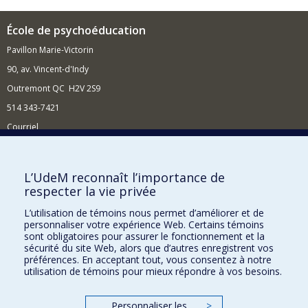
École de psychoéducation
Pavillon Marie-Victorin
90, av. Vincent-d'Indy
Outremont QC H2V 2S9
514 343-7421
Courriel
Nouvelles
Comment soutenir l'École?
L’UdeM reconnaît l’importance de
respecter la vie privée
BESOIN D'AIDE?
L’utilisation de témoins nous permet d’améliorer et de
Plan du site
personnaliser votre expérience Web. Certains témoins
Signaler une erreur
sont obligatoires pour assurer le fonctionnement et la
sécurité du site Web, alors que d’autres enregistrent vos
Accessibilité
préférences. En acceptant tout, vous consentez à notre
utilisation de témoins pour mieux répondre à vos besoins.
FACULTÉ DES ARTS ET DES SCIENCES
Nos départements et écoles
Personnaliser les
>