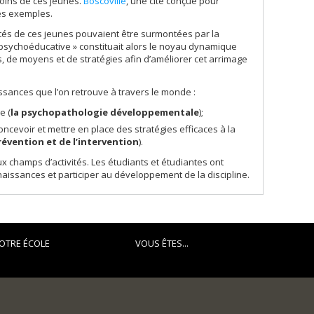
soins de ces jeunes.
Boscoville
, une cité conçue pour
es exemples.
tés de ces jeunes pouvaient être surmontées par la
té psychoéducative » constituait alors le noyau dynamique
és, de moyens et de stratégies afin d’améliorer cet arrimage
sances que l’on retrouve à travers le monde :
e (
la psychopathologie développementale
);
ncevoir et mettre en place des stratégies efficaces à la
prévention et de l’intervention
).
 champs d’activités. Les étudiants et étudiantes ont
naissances et participer au développement de la discipline.
OTRE ÉCOLE
VOUS ÊTES...