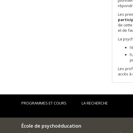
pionnier
répondr
Les prem
partici
de cette
et de f
La psych
l
l
p
Les prof
accès à 
PROGRAMMES ET COURS
LA RECHERCHE
École de psychoéducation