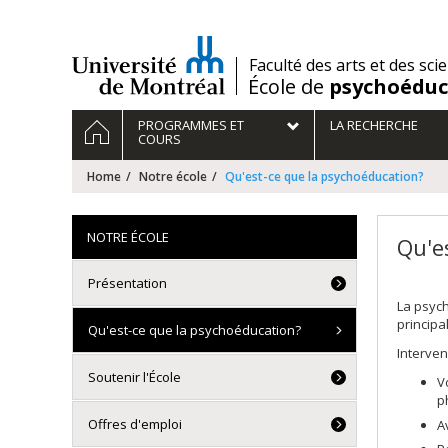
Passer
au
contenu
/
Faculté des arts et des sci
École de
psychoéduc
Navigation
HOME
PROGRAMMES ET
LA RECHERCHE
principale
COURS
Home
Notre école
Qu'est-ce que la psychoéducation?
NOTRE ÉCOLE
Qu'e
Présentation
La psych
princip
Qu'est-ce que la psychoéducation?
Interven
Soutenir l'École
V
p
Offres d'emploi
A