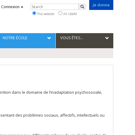
Je donne
Rechercher
Connexion
Search
This website
All UdeM
NOTRE ÉCOLE
VOUS ÊTES...
vention dans le domaine de l’inadaptation psychosociale,
sentant des problèmes sociaux, affectifs, intellectuels ou