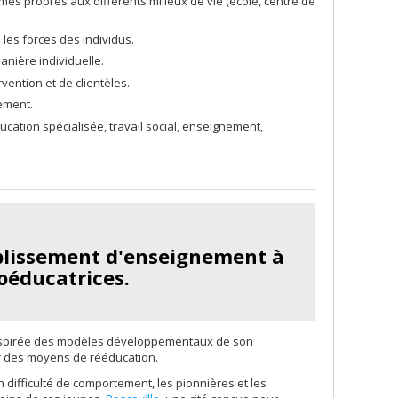
es propres aux différents milieux de vie (école, centre de
 les forces des individus.
anière individuelle.
vention et de clientèles.
cement.
ucation spécialisée, travail social, enseignement,
ablissement d'enseignement à
oéducatrices.
inspirée des modèles développementaux de son
er des moyens de rééducation.
difficulté de comportement, les pionnières et les