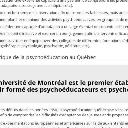
osséder une excellente capacité d'analyse afin de comprendre les problèm
éadaptation, centre jeunesse, hôpital, etc.).
voir un bon sens de l'observation afin de cerner les faiblesses, mais aussi
imer planifier et animer des activités psychoéducatives, en groupe et de m
osséder une capacité d'adaptation à un large éventail de contextes d'inter
voir l'esprit d'initiative et exercer un bon jugement afin d'intervenir effica
imer travailler en équipe avec des collègues de différentes formations (éd
rgothérapie, psychologie, psychiatrie, pédiatrie, etc.).
rique de la psychoéducation au Québec
niversité de Montréal est le premier ét
ir formé des psychoéducateurs et psych
ses débuts dans les années 1950, la psychoéducation québécoise s’est 
fin de comprendre les difficultés d’adaptation des jeunes et de propos
 d’expérimentations européennes et américaines sur l’aide aux enfants en 