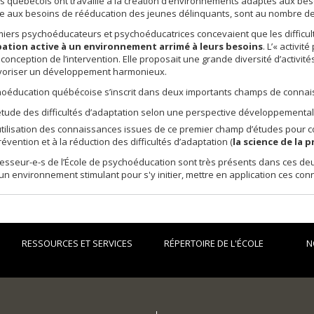
s québécois ont travaillé à la création d’environnements adaptés aux be
e aux besoins de rééducation des jeunes délinquants, sont au nombre d
iers psychoéducateurs et psychoéducatrices concevaient que les difficul
pation active à un environnement arrimé à leurs besoins
. L’« activi
 conception de l’intervention. Elle proposait une grande diversité d’activit
avoriser un développement harmonieux.
oéducation québécoise s’inscrit dans deux importants champs de connais
’étude des difficultés d’adaptation selon une perspective développemental
’utilisation des connaissances issues de ce premier champ d’études pour co
révention et à la réduction des difficultés d’adaptation (
la science de la 
esseur-e-s de l’École de psychoéducation sont très présents dans ces deux
un environnement stimulant pour s'y initier, mettre en application ces con
RESSOURCES ET SERVICES
RÉPERTOIRE DE L'ÉCOLE
N