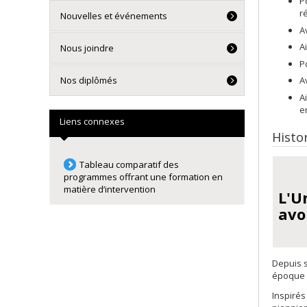
P
r
Nouvelles et événements
A
A
Nous joindre
P
Nos diplômés
A
A
e
Liens connexes
Histo
Tableau comparatif des
programmes offrant une formation en
matière d’intervention
L'U
avo
Depuis 
époque a
Inspirés