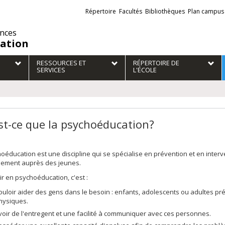
Liens
Répertoire
Facultés
Bibliothèques
Plan campus
externes
ences
ation
RESSOURCES ET
RÉPERTOIRE DE
SERVICES
L'ÉCOLE
st-ce que la psychoéducation?
oéducation est une discipline qui se spécialise en prévention et en inter
alement auprès des jeunes.
ir en psychoéducation, c'est :
ouloir aider des gens dans le besoin : enfants, adolescents ou adultes pré
hysiques.
voir de l'entregent et une facilité à communiquer avec ces personnes.