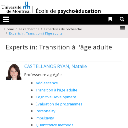
Passer
au
/
École de
psychoéducation
contenu
Liens 
R
Menu
N
Home
La recherche
Expertises de recherche
Experts in: Transition à l'âge adulte
Experts in: Transition à l'âge adulte
CASTELLANOS RYAN, Natalie
Professeure agrégée
Adolescence
Transition à l'âge adulte
Cognitive Development
Évaluation de programmes
Personality
Impulsivity
Quantitative methods