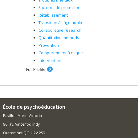
Facteurs de protection
Rétablissement
Transition à l'âge adulte
Collaborative research
Quantitative methods
Prevention
Comportement à risque
Intervention
Full Profile
École de psychoéducation
Pavillon Marie-Victorin
90, av. Vincent-d'Indy
Outremont QC H2V 2S9