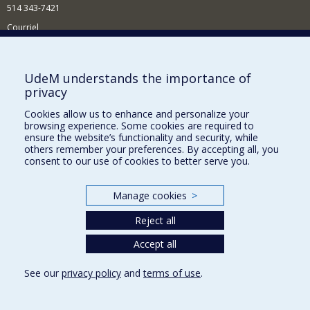
514 343-7421
Courriel
Nouvelles
Comment soutenir l'École?
UdeM understands the importance of
privacy
BESOIN D'AIDE?
Cookies allow us to enhance and personalize your
Plan du site
browsing experience. Some cookies are required to
Signaler une erreur
ensure the website’s functionality and security, while
others remember your preferences. By accepting all, you
Accessibilité
consent to our use of cookies to better serve you.
FACULTÉ DES ARTS ET DES SCIENCES
Manage cookies
>
Nos départements et écoles
Reject all
Nos centres d'études
Nos programmes et cours
Accept all
See our
privacy policy
and
terms of use
.
Privacy
Terms of use