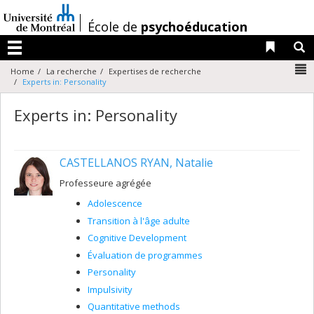
Passer
au
/
École de
psychoéducation
contenu
Liens 
R
Menu
N
Home
La recherche
Expertises de recherche
Experts in: Personality
Experts in: Personality
CASTELLANOS RYAN, Natalie
Professeure agrégée
Adolescence
Transition à l'âge adulte
Cognitive Development
Évaluation de programmes
Personality
Impulsivity
Quantitative methods