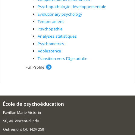
Psychopathologie développementale
Evolutionary psychology
Temperament
Psychopathie
Analyses statistiques
Psychometrics
Adolescence
Transition vers l'âge adulte
Full Profile
École de psychoéducation
Pavillon Marie-Victorin
90, av. Vincent-d'Indy
Outremont QC H2V 2S9