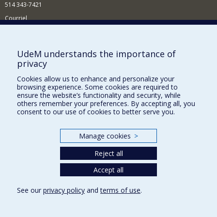
514 343-7421
Courriel
Nouvelles
Comment soutenir l'École?
UdeM understands the importance of
privacy
BESOIN D'AIDE?
Cookies allow us to enhance and personalize your
Plan du site
browsing experience. Some cookies are required to
Signaler une erreur
ensure the website’s functionality and security, while
others remember your preferences. By accepting all, you
Accessibilité
consent to our use of cookies to better serve you.
FACULTÉ DES ARTS ET DES SCIENCES
Manage cookies
>
Nos départements et écoles
Reject all
Nos centres d'études
Nos programmes et cours
Accept all
See our
privacy policy
and
terms of use
.
Privacy
Terms of use