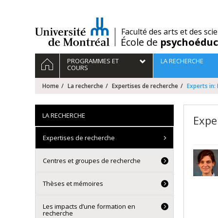
Passer
au
contenu
/
Faculté des arts et des sci
École de
psychoéduc
Navigation
HOME
PROGRAMMES ET
LA RECHERCHE
principale
COURS
Home
La recherche
Expertises de recherche
Experts in
LA RECHERCHE
Expe
Expertises de recherche
Centres et groupes de recherche
Thèses et mémoires
Les impacts d’une formation en
recherche