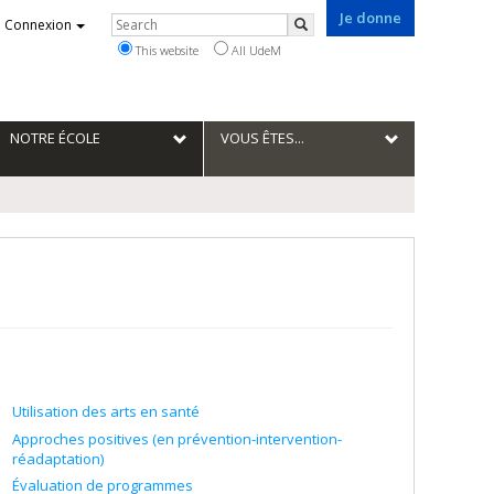
Je donne
Rechercher
Connexion
Search
This website
All UdeM
NOTRE ÉCOLE
VOUS ÊTES...
Utilisation des arts en santé
Approches positives (en prévention-intervention-
réadaptation)
Évaluation de programmes