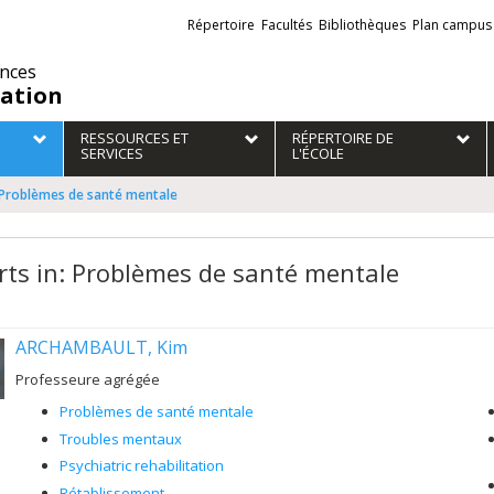
Liens
Répertoire
Facultés
Bibliothèques
Plan campus
externes
ences
ation
RESSOURCES ET
RÉPERTOIRE DE
SERVICES
L'ÉCOLE
: Problèmes de santé mentale
rts in: Problèmes de santé mentale
ARCHAMBAULT, Kim
Professeure agrégée
Problèmes de santé mentale
Troubles mentaux
Psychiatric rehabilitation
Rétablissement