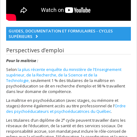
GUIDES, DOCUMENTATION ET FORMULAIRES - CYCLES
SUPÉRIEURS
Perspectives d’emploi
Pour la maîtrise :
Selon
la plus récente enquête du ministère de l'Enseignement
supérieur, de la Recherche, de la Science et de la
Technologie,
seulement 1 % des titulaires de la maîtrise en
psychoéducation se dit en recherche d’emploi et 98 % travaillent
dans leur domaine de compétence.
La maîtrise en psychoéducation (avec stages, ou mémoire et
stages) donne également accès au titre professionnel de l’
Ordre
des psychoéducateurs et psychoéducatrices du Québec
.
e
Les titulaires d’un diplôme de 2
cycle peuvent travailler dans les
réseaux de l’éducation, de la santé et des services sociaux. De
responsabilité accrue, son mandat peut inclure le rôle-conseil de
même que la planification, l’élaboration, la coordination et la mise