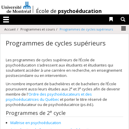
Passer
au
/
École de
psychoéducation
contenu
Liens 
R
Menu
N
Accueil
Programmes et cours
Programmes de cycles supérieurs
Programmes de cycles supérieurs
Les programmes de cycles supérieurs de l’École de
psychoéducation s’adressent aux étudiants et étudiantes qui
souhaitent accéder à une carrière en recherche, en enseignement
postsecondaire ou en intervention.
Un nombre important de bachelières et de bacheliers de l’École
e
e
poursuivent aussi leurs études aux 2
et 3
cycles afin de devenir
membre de l'
Ordre des psychoéducateurs et des
psychoéducatrices du Québec
et porter le titre réservé de
psychoéducateur ou de psychoéducatrice (ps.éd.).
e
Programmes de 2
cycle
Maîtrise en psychoéducation