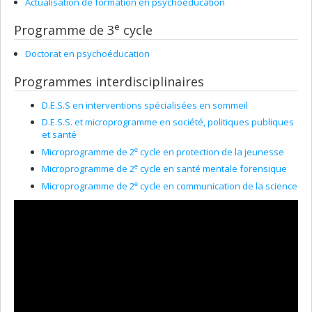
Actualisation de formation en psychoéducation
e
Programme de 3
cycle
Doctorat en psychoéducation
Programmes interdisciplinaires
D.E.S.S en interventions spécialisées en sommeil
D.E.S.S. et microprogramme en société, politiques publiques
et santé
e
Microprogramme de 2
cycle en protection de la jeunesse
e
Microprogramme de 2
cycle en santé mentale forensique
e
Microprogramme de 2
cycle en communication de la science