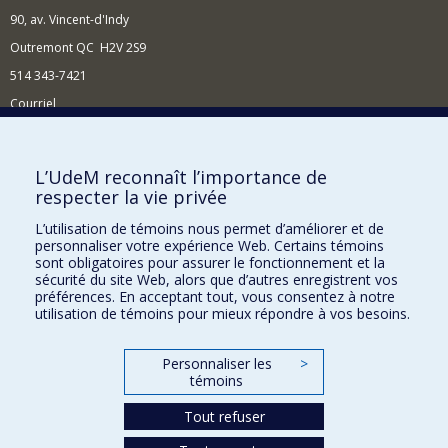
90, av. Vincent-d'Indy
Outremont QC H2V 2S9
514 343-7421
Courriel
Nouvelles
Comment soutenir l'École?
L’UdeM reconnaît l’importance de
respecter la vie privée
BESOIN D'AIDE?
L’utilisation de témoins nous permet d’améliorer et de
Plan du site
personnaliser votre expérience Web. Certains témoins
Signaler une erreur
sont obligatoires pour assurer le fonctionnement et la
sécurité du site Web, alors que d’autres enregistrent vos
Accessibilité
préférences. En acceptant tout, vous consentez à notre
utilisation de témoins pour mieux répondre à vos besoins.
FACULTÉ DES ARTS ET DES SCIENCES
Nos départements et écoles
Personnaliser les
>
témoins
Nos centres d'études
Nos programmes et cours
Tout refuser