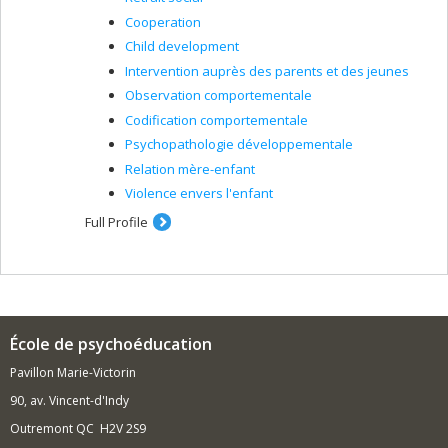
Cooperation
Child development
Intervention auprès des parents et des jeunes
Observation comportementale
Codification comportementale
Psychopathologie développementale
Relation mère-enfant
Violence envers l'enfant
Full Profile
École de psychoéducation
Pavillon Marie-Victorin
90, av. Vincent-d'Indy
Outremont QC H2V 2S9