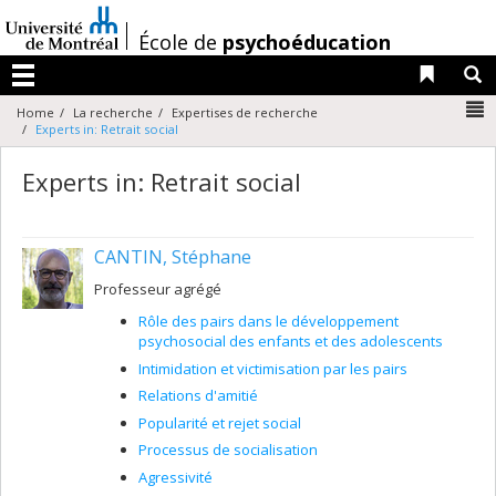
Passer
au
/
École de
psychoéducation
contenu
Liens 
R
Menu
N
Home
La recherche
Expertises de recherche
Experts in: Retrait social
Experts in: Retrait social
CANTIN, Stéphane
Professeur agrégé
Rôle des pairs dans le développement
psychosocial des enfants et des adolescents
Intimidation et victimisation par les pairs
Relations d'amitié
Popularité et rejet social
Processus de socialisation
Agressivité