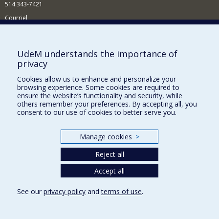
514 343-7421
Courriel
Nouvelles
Comment soutenir l'École?
UdeM understands the importance of
privacy
BESOIN D'AIDE?
Cookies allow us to enhance and personalize your
Plan du site
browsing experience. Some cookies are required to
Signaler une erreur
ensure the website’s functionality and security, while
others remember your preferences. By accepting all, you
Accessibilité
consent to our use of cookies to better serve you.
FACULTÉ DES ARTS ET DES SCIENCES
Manage cookies
>
Nos départements et écoles
Reject all
Nos centres d'études
Nos programmes et cours
Accept all
See our
privacy policy
and
terms of use
.
Privacy
Terms of use