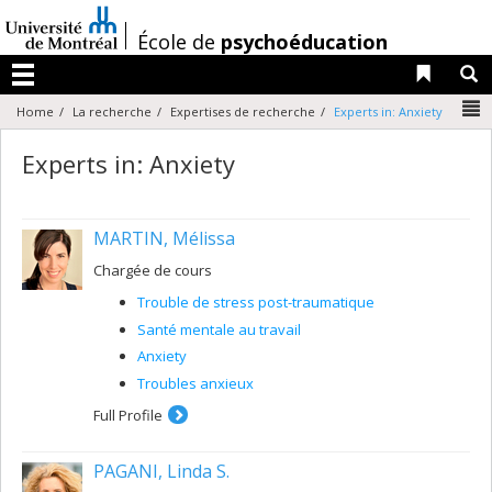
Passer
au
/
École de
psychoéducation
contenu
Liens 
R
Menu
N
Home
La recherche
Expertises de recherche
Experts in: Anxiety
Experts in: Anxiety
MARTIN, Mélissa
Chargée de cours
Trouble de stress post-traumatique
Santé mentale au travail
Anxiety
Troubles anxieux
Full Profile
PAGANI, Linda S.