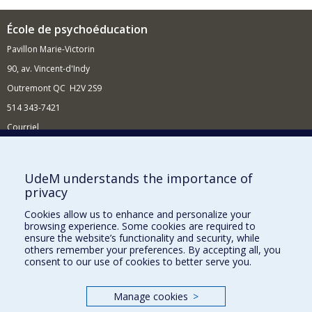
École de psychoéducation
Pavillon Marie-Victorin
90, av. Vincent-d'Indy
Outremont QC H2V 2S9
514 343-7421
Courriel
Nouvelles
Comment soutenir l'École?
UdeM understands the importance of
privacy
BESOIN D'AIDE?
Cookies allow us to enhance and personalize your
Plan du site
browsing experience. Some cookies are required to
Signaler une erreur
ensure the website’s functionality and security, while
others remember your preferences. By accepting all, you
Accessibilité
consent to our use of cookies to better serve you.
FACULTÉ DES ARTS ET DES SCIENCES
Manage cookies
>
Nos départements et écoles