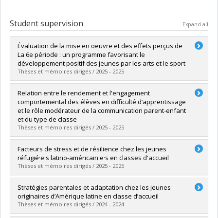
Student supervision
Expand all
Évaluation de la mise en oeuvre et des effets perçus de
La 6e période : un programme favorisant le
développement positif des jeunes par les arts et le sport
Thèses et mémoires dirigés / 2025 - 2025
Graduate :
Petit, Élodie
Relation entre le rendement et l'engagement
Cycle :
Master's
comportemental des élèves en difficulté d’apprentissage
Grade :
M. Sc.
et le rôle modérateur de la communication parent-enfant
Lien vers le document dans Papyrus
et du type de classe
Thèses et mémoires dirigés / 2025 - 2025
Graduate :
Dussan, Joanna Carolina
Facteurs de stress et de résilience chez les jeunes
Cycle :
Master's
réfugié·e·s latino-américain·e·s en classes d'accueil
Grade :
M. Sc.
Thèses et mémoires dirigés / 2025 - 2025
Lien vers le document dans Papyrus
Graduate :
Enriquez Portillo, Karyna Sthelly
Stratégies parentales et adaptation chez les jeunes
Cycle :
Master's
originaires d’Amérique latine en classe d’accueil
Grade :
M. Sc.
Thèses et mémoires dirigés / 2024 - 2024
Lien vers le document dans Papyrus