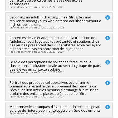
genre tel que perçu par les élèves des écoles
Co-researchers :
Isabelle Archambault
,
Katherine Frohlich
,
secondaires
Véronique Dupéré
,
Sarah Fraser
Projet de recherche au Canada / 2022 - 2025
Funding sources:
CRSH/Conseil de recherches en sciences
humaines du Canada
Lead researcher :
Becoming an adult in changing times: Struggles and
Isabelle Archambault
Grant programs:
PVXXXXXX-Subvention d'engagement
resilience among youth who entered adulthood without a
Co-researchers :
Annie Pullen Sansfaçon
high school diploma
partenarial
Funding sources:
CRSH/Conseil de recherches en sciences
Projet de recherche au Canada / 2020 - 2025
humaines du Canada
Grant programs:
PV153480-Subventions de développement
Lead researcher :
Contextes de vie et adaptation lors de la transition de
Véronique Dupéré
Savoir
l’adolescence à l’âge adulte : précarités et soutiens chez
Co-researchers :
Michel Janosz
,
Alain Marchand
,
Éric
des jeunes présentant des vulnérabilités scolaires ayant
Lacourse
,
Isabelle Archambault
,
Katherine Frohlich
,
Nancy
ou non été suivis en protection de la jeunesse
Beauregard
,
Éric Dion
,
Anne-Sophie Denault
,
David Litalien
Projet de recherche au Canada / 2023 - 2024
Funding sources:
CRSH/Conseil de recherches en sciences
humaines du Canada
Lead researcher :
Le rôle des perceptions de soi et des facteurs de la
Kristel Tardif-Grenier
classe dans l’inclusion sociale au sein du groupe de pairs
Grant programs:
PVXXXXXX-Subvention Savoir
Co-researchers :
Isabelle Archambault
,
Véronique Dupéré
,
des élèves en contexte scolaire
Sophie Tremblay-Hébert
,
Elizabeth Olivier
Projet de recherche au Canada / 2022 - 2024
Funding sources:
FRQSC/Fonds de recherche du Québec -
Société et culture (FQRSC)
Lead researcher :
Portrait des pratiques collaboratives école-famille-
Marie-Claude Salvas
Grant programs:
PVXXXXXX-Soutien aux infrastructures de
communauté visant le développement des parents de
Co-researchers :
Isabelle Archambault
,
Elizabeth Olivier
,
l'école, en lien avec les besoins d'arrimage à la réussite
rech. des instituts et des centres affiliés universitaires
Caterina Mamprin
,
Christelle Robert-Mazaye
,
Gabrielle
scolaire des enfants placés ou à risque de l'être
Garon-Carrier
,
Aude Vilatte
Projet de recherche au Canada / 2021 - 2024
Funding sources:
CRSH/Conseil de recherches en sciences
humaines du Canada
Funding sources:
Moderniser les pratiques d’évaluation : la technologie au
FRQSC/Fonds de recherche du Québec -
service de l’interdisciplinarité et du bien-être des enfants
Grant programs:
PV153480-Subventions de développement
Société et culture (FQRSC)
Projet de recherche au Canada / 2020 - 2024
Savoir
Grant programs:
PVXXXXXX-(AC) Action concertée : Prog de