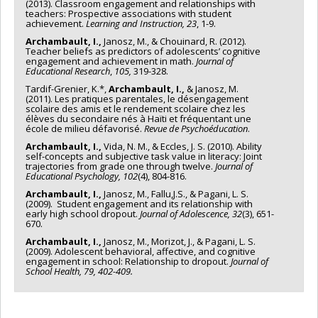
(2013). Classroom engagement and relationships with
teachers: Prospective associations with student
achievement.
Learning and Instruction, 23
, 1-9.
Archambault, I.,
Janosz, M., & Chouinard, R. (2012).
Teacher beliefs as predictors of adolescents’ cognitive
engagement and achievement in math.
Journal of
Educational Research
,
105,
319-328.
Tardif-Grenier, K.*,
Archambault, I.,
& Janosz, M.
(2011). Les pratiques parentales, le désengagement
scolaire des amis et le rendement scolaire chez les
élèves du secondaire nés à Haïti et fréquentant une
école de milieu défavorisé.
Revue de Psychoéducation
.
Archambault, I.,
Vida, N. M., & Eccles, J. S. (2010). Ability
self-concepts and subjective task value in literacy: Joint
trajectories from grade one through twelve.
Journal of
Educational Psychology, 102
(4), 804-816.
Archambault, I.,
Janosz, M., Fallu,J.S., & Pagani, L. S.
(2009). Student engagement and its relationship with
early high school dropout.
Journal of Adolescence, 32
(3), 651-
670.
Archambault, I.,
Janosz, M., Morizot, J., & Pagani, L. S.
(2009). Adolescent behavioral, affective, and cognitive
engagement in school: Relationship to dropout.
Journal of
School Health,
79
, 402-409.