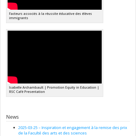
Facteurs associés à la réussite éducative des élèves
immigrants
Isabelle Archambault | Promotion Equity in Education |
RSC Café Presentation
News
2025-03-25 –
Inspiration et engagement à la remise des prix
de la Faculté des arts et des sciences