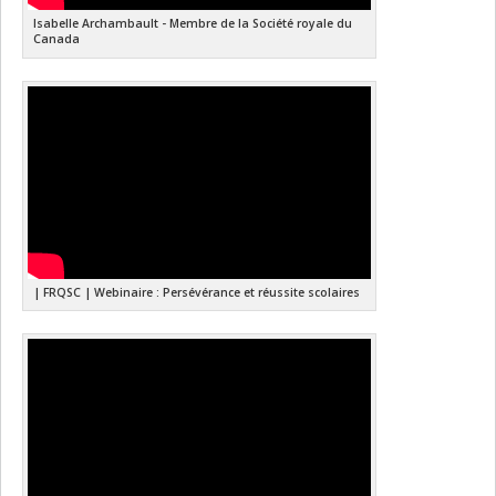
Isabelle Archambault - Membre de la Société royale du
Canada
| FRQSC | Webinaire : Persévérance et réussite scolaires