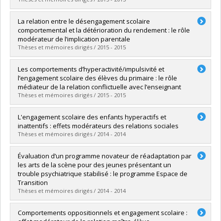
Graduate :
Tardif-Grenier, Kristel
La relation entre le désengagement scolaire
Cycle :
Doctoral
comportemental et la détérioration du rendement : le rôle
Grade :
Ph. D.
modérateur de l’implication parentale
Lien vers le document dans Papyrus
Thèses et mémoires dirigés / 2015 - 2015
Graduate :
LaRose-Hebert, Gabryelle
Les comportements d’hyperactivité/impulsivité et
Cycle :
Master's
l’engagement scolaire des élèves du primaire : le rôle
Grade :
M. Sc.
médiateur de la relation conflictuelle avec l’enseignant
Lien vers le document dans Papyrus
Thèses et mémoires dirigés / 2015 - 2015
Graduate :
Fontaine-Boyte, Cathy
L'engagement scolaire des enfants hyperactifs et
Cycle :
Master's
inattentifs : effets modérateurs des relations sociales
Grade :
M. Sc.
Thèses et mémoires dirigés / 2014 - 2014
Lien vers le document dans Papyrus
Graduate :
Olivier, Elizabeth
Évaluation d’un programme novateur de réadaptation par
Cycle :
Master's
les arts de la scène pour des jeunes présentant un
Grade :
M. Sc.
trouble psychiatrique stabilisé : le programme Espace de
Lien vers le document dans Papyrus
Transition
Thèses et mémoires dirigés / 2014 - 2014
Graduate :
Archambault, Kim
Comportements oppositionnels et engagement scolaire :
Cycle :
Doctoral