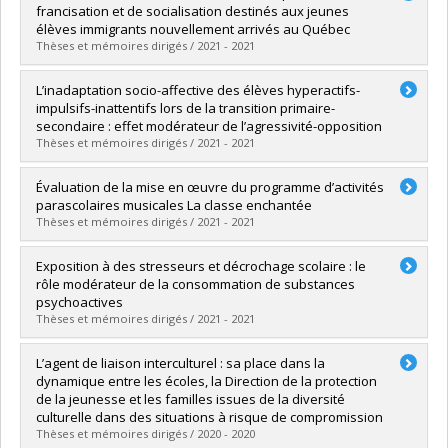
Cycle :
Master's
francisation et de socialisation destinés aux jeunes
Grade :
M. Sc.
élèves immigrants nouvellement arrivés au Québec
Lien vers le document dans Papyrus
Thèses et mémoires dirigés / 2021 - 2021
Graduate :
Beaudoin, Anaël
L’inadaptation socio-affective des élèves hyperactifs-
Cycle :
Master's
impulsifs-inattentifs lors de la transition primaire-
Grade :
M. Sc.
secondaire : effet modérateur de l’agressivité-opposition
Lien vers le document dans Papyrus
Thèses et mémoires dirigés / 2021 - 2021
Graduate :
Langlois, Jessika
Évaluation de la mise en œuvre du programme d’activités
Cycle :
Master's
parascolaires musicales La classe enchantée
Grade :
M. Sc.
Thèses et mémoires dirigés / 2021 - 2021
Lien vers le document dans Papyrus
Graduate :
Milette, Marie-Catherine
Exposition à des stresseurs et décrochage scolaire : le
Cycle :
Master's
rôle modérateur de la consommation de substances
Grade :
M. Sc.
psychoactives
Lien vers le document dans Papyrus
Thèses et mémoires dirigés / 2021 - 2021
Graduate :
Lessard-Gagnon, Alexandra
L’agent de liaison interculturel : sa place dans la
Cycle :
Master's
dynamique entre les écoles, la Direction de la protection
Grade :
M. Sc.
de la jeunesse et les familles issues de la diversité
Lien vers le document dans Papyrus
culturelle dans des situations à risque de compromission
Thèses et mémoires dirigés / 2020 - 2020