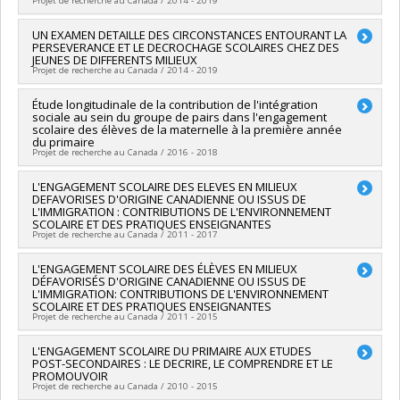
Projet de recherche au Canada / 2014 - 2019
Bouffard
Funding sources:
FRQSC/Fonds de recherche du Québec -
Lead researcher :
UN EXAMEN DETAILLE DES CIRCONSTANCES ENTOURANT LA
Michel Janosz
Société et culture (FQRSC)
PERSEVERANCE ET LE DECROCHAGE SCOLAIRES CHEZ DES
Co-researchers :
Linda S. Pagani
,
Roch Chouinard
,
Alain
JEUNES DE DIFFERENTS MILIEUX
Grant programs:
PVXXXXXX-(AC) Programme des actions
Marchand
,
Isabelle Archambault
Projet de recherche au Canada / 2014 - 2019
concertées
Funding sources:
FRQSC/Fonds de recherche du Québec -
Société et culture (FQRSC)
Lead researcher :
Étude longitudinale de la contribution de l'intégration
Véronique Dupéré
Grant programs:
PVXXXXXX-(AC) Programme des actions
sociale au sein du groupe de pairs dans l'engagement
Co-researchers :
Michel Janosz
,
Isabelle Archambault
,
Éric
scolaire des élèves de la maternelle à la première année
concertées
Dion
du primaire
Funding sources:
FRQSC/Fonds de recherche du Québec -
Projet de recherche au Canada / 2016 - 2018
Société et culture (FQRSC)
Grant programs:
PVXXXXXX-(AC) Programme des actions
Lead researcher :
L'ENGAGEMENT SCOLAIRE DES ELEVES EN MILIEUX
Christelle Robert-Mazaye
DEFAVORISES D'ORIGINE CANADIENNE OU ISSUS DE
concertées
Co-researchers :
Isabelle Archambault
L'IMMIGRATION : CONTRIBUTIONS DE L'ENVIRONNEMENT
Funding sources:
CRSH/Conseil de recherches en sciences
SCOLAIRE ET DES PRATIQUES ENSEIGNANTES
humaines du Canada
Projet de recherche au Canada / 2011 - 2017
Grant programs:
Lead researcher :
L'ENGAGEMENT SCOLAIRE DES ÉLÈVES EN MILIEUX
Isabelle Archambault
DÉFAVORISÉS D'ORIGINE CANADIENNE OU ISSUS DE
Co-researchers :
Linda S. Pagani
,
Sophie Parent
,
Michel
L'IMMIGRATION: CONTRIBUTIONS DE L'ENVIRONNEMENT
Janosz
SCOLAIRE ET DES PRATIQUES ENSEIGNANTES
Funding sources:
FRQSC/Fonds de recherche du Québec -
Projet de recherche au Canada / 2011 - 2015
Société et culture (FQRSC)
Grant programs:
PVXXXXXX-(AC) Action concertée : Prog de
Lead researcher :
L'ENGAGEMENT SCOLAIRE DU PRIMAIRE AUX ETUDES
Isabelle Archambault
POST-SECONDAIRES : LE DECRIRE, LE COMPRENDRE ET LE
rech sur la persévérance et la réussite scolaires
PROMOUVOIR
Projet de recherche au Canada / 2010 - 2015