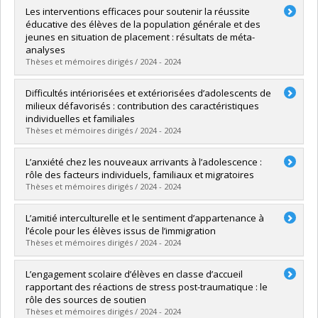
Graduate :
Ayala Contreras, Candy Galilea
Les interventions efficaces pour soutenir la réussite
Cycle :
Master's
éducative des élèves de la population générale et des
Grade :
M. Sc.
jeunes en situation de placement : résultats de méta-
Lien vers le document dans Papyrus
analyses
Thèses et mémoires dirigés / 2024 - 2024
Graduate :
Goulet, Julie
Difficultés intériorisées et extériorisées d’adolescents de
Cycle :
Doctoral
milieux défavorisés : contribution des caractéristiques
Grade :
Ph. D.
individuelles et familiales
Lien vers le document dans Papyrus
Thèses et mémoires dirigés / 2024 - 2024
Graduate :
Shortridge, Sarah
L’anxiété chez les nouveaux arrivants à l’adolescence :
Cycle :
Doctoral
rôle des facteurs individuels, familiaux et migratoires
Grade :
Ph. D.
Thèses et mémoires dirigés / 2024 - 2024
Lien vers le document dans Papyrus
Graduate :
Gilbert-Blanchard, Ophélie
L’amitié interculturelle et le sentiment d’appartenance à
Cycle :
Doctoral
l’école pour les élèves issus de l’immigration
Grade :
Ph. D.
Thèses et mémoires dirigés / 2024 - 2024
Lien vers le document dans Papyrus
Graduate :
Bissala Demba, Paule Priscille
L’engagement scolaire d’élèves en classe d’accueil
Cycle :
Master's
rapportant des réactions de stress post-traumatique : le
Grade :
M. Sc.
rôle des sources de soutien
Lien vers le document dans Papyrus
Thèses et mémoires dirigés / 2024 - 2024