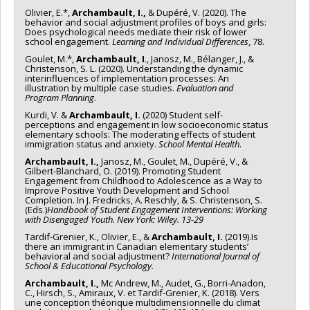
Olivier, E.*,
Archambault, I.,
& Dupéré, V. (2020). The
behavior and social adjustment profiles of boys and girls:
Does psychological needs mediate their risk of lower
school engagement.
Learning and Individual Differences
, 78.
Goulet, M.*,
Archambault, I
., Janosz, M., Bélanger, J., &
Christenson, S. L. (2020). Understanding the dynamic
interinfluences of implementation processes: An
illustration by multiple case studies.
Evaluation and
Program Planning
.
Kurdi, V. &
Archambault, I.
(2020) Student self-
perceptions and engagement in low socioeconomic status
elementary schools: The moderating effects of student
immigration status and anxiety.
School Mental Health
.
Archambault, I.,
Janosz, M., Goulet, M., Dupéré, V., &
Gilbert-Blanchard, O. (2019). Promoting Student
Engagement from Childhood to Adolescence as a Way to
Improve Positive Youth Development and School
Completion. In J. Fredricks, A. Reschly, & S. Christenson, S.
(Eds.)
Handbook of Student Engagement Interventions: Working
with Disengaged Youth. New York: Wiley. 13-29
Tardif-Grenier, K., Olivier, E., &
Archambault, I.
(2019).Is
there an immigrant in Canadian elementary students’
behavioral and social adjustment?
International Journal of
School & Educational Psychology.
Archambault, I.,
Mc Andrew, M., Audet, G., Borri-Anadon,
C., Hirsch, S., Amiraux, V. et Tardif-Grenier, K. (2018). Vers
une conception théorique multidimensionnelle du climat