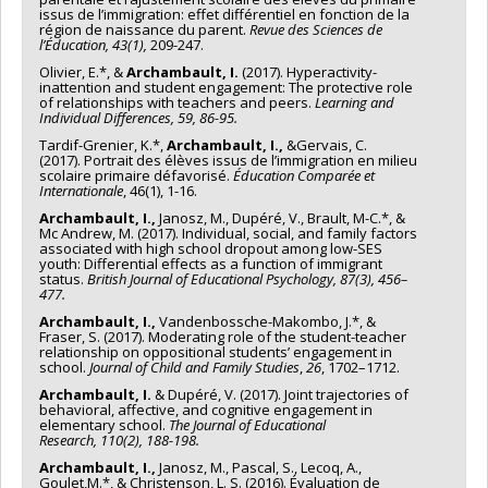
issus de l’immigration: effet différentiel en fonction de la
région de naissance du parent.
Revue des Sciences de
l’Éducation, 43(1),
209-247.
Olivier, E.*, &
Archambault, I.
(2017). Hyperactivity-
inattention and student engagement: The protective role
of relationships with teachers and peers.
Learning
and
Individual Differences
,
59
, 86-95.
Tardif-Grenier, K.*,
Archambault, I.,
&Gervais, C.
(2017). Portrait des élèves issus de l’immigration en milieu
scolaire primaire défavorisé.
Éducation Comparée et
Internationale
, 46(1), 1-16.
Archambault, I.,
Janosz, M., Dupéré, V., Brault, M-C.*, &
Mc Andrew, M. (2017). Individual, social, and family factors
associated with high school dropout among low-SES
youth: Differential effects as a function of immigrant
status.
British Journal of Educational
Psychology, 87(3),
456–
477.
Archambault, I.,
Vandenbossche-Makombo, J.*, &
Fraser, S. (2017). Moderating role of the student-teacher
relationship on oppositional students’ engagement in
school.
Journal of Child and Family Studies
,
26
, 1702–1712.
Archambault, I.
& Dupéré, V. (2017). Joint trajectories of
behavioral, affective, and cognitive engagement in
elementary school.
The Journal of
Educational
Research
,
110
(2), 188-198.
Archambault, I.,
Janosz, M., Pascal, S., Lecoq, A.,
Goulet,M.*, & Christenson, L. S. (2016). Évaluation de