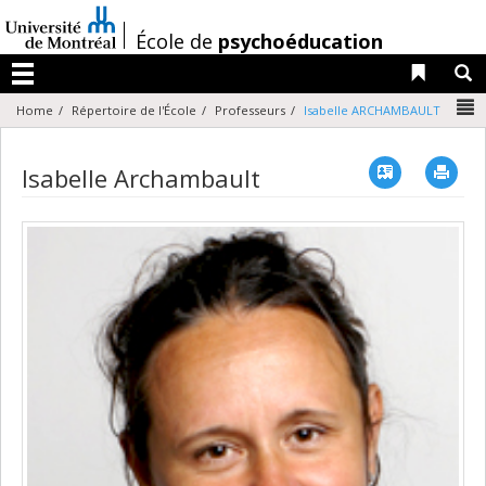
Passer
au
/
École de
psychoéducation
contenu
Liens 
R
Menu
N
Home
Répertoire de l'École
Professeurs
Isabelle ARCHAMBAULT
Vcard
Imp
Isabelle Archambault