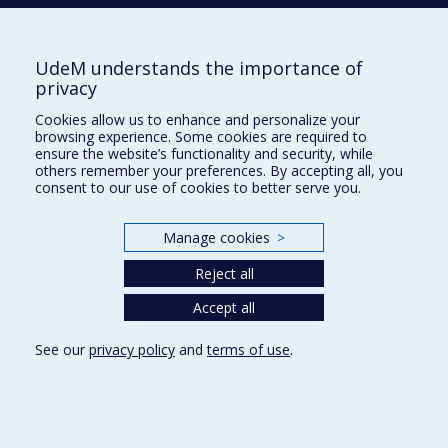
ARCHAMBAULT
Kim
UdeM understands the importance of
privacy
B
Cookies allow us to enhance and personalize your
BEAULIEU
Myriam
browsing experience. Some cookies are required to
ensure the website’s functionality and security, while
others remember your preferences. By accepting all, you
consent to our use of cookies to better serve you.
C
Manage cookies
>
CANTIN
Stéphane
Reject all
Accept all
CASTELLANOS RYAN
Natalie
See our
privacy policy
and
terms of use
.
D
DUFOUR
Marie-Michèle