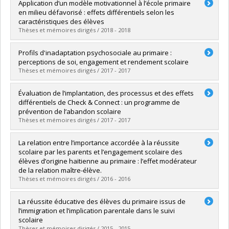
Graduate :
Lamanque-Bélanger, Catherine
Application d’un modèle motivationnel à l’école primaire
Cycle :
Master's
en milieu défavorisé : effets différentiels selon les
Grade :
M. Sc.
caractéristiques des élèves
Lien vers le document dans Papyrus
Thèses et mémoires dirigés / 2018 - 2018
Graduate :
Kurdi, Vanessa
Profils d'inadaptation psychosociale au primaire :
Cycle :
Doctoral
perceptions de soi, engagement et rendement scolaire
Grade :
Ph. D.
Thèses et mémoires dirigés / 2017 - 2017
Lien vers le document dans Papyrus
Graduate :
Olivier, Elizabeth
Évaluation de l’implantation, des processus et des effets
Cycle :
Doctoral
différentiels de Check & Connect : un programme de
Grade :
Ph. D.
prévention de l’abandon scolaire
Lien vers le document dans Papyrus
Thèses et mémoires dirigés / 2017 - 2017
Graduate :
Goulet, Mélissa
La relation entre l’importance accordée à la réussite
Cycle :
Doctoral
scolaire par les parents et l’engagement scolaire des
Grade :
Ph. D.
élèves d’origine haïtienne au primaire : l’effet modérateur
Lien vers le document dans Papyrus
de la relation maître-élève.
Thèses et mémoires dirigés / 2016 - 2016
Graduate :
Joseph, Maloune
La réussite éducative des élèves du primaire issus de
Cycle :
Master's
l’immigration et l’implication parentale dans le suivi
Grade :
M. Sc.
scolaire
Lien vers le document dans Papyrus
Thèses et mémoires dirigés / 2015 - 2015