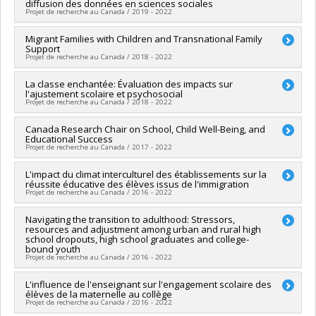
Grant programs:
PVXXXXXX-FEI sans restriction
diffusion des données en sciences sociales
Véronique Dupéré
Projet de recherche au Canada / 2019 - 2022
Funding sources:
CRSH/Conseil de recherches en sciences
humaines du Canada
Lead researcher :
Migrant Families with Children and Transnational Family
Véronique Dupéré
Grant programs:
PVXXXXXX-Subvention d'engagement
Support
Co-researchers :
Isabelle Archambault
Projet de recherche au Canada / 2018 - 2022
partenarial - COVID19 Initiative spéciale
Funding sources:
CRSH/Conseil de recherches en sciences
humaines du Canada
Lead researcher :
La classe enchantée: Évaluation des impacts sur
Lisa Merry
Grant programs:
PV152160-Subvention Connexion
l'ajustement scolaire et psychosocial
Co-researchers :
Isabelle Archambault
,
Jill Hanley
,
Monica
Projet de recherche au Canada / 2018 - 2022
Ruiz Casares Yebenes
Funding sources:
CRSH/Conseil de recherches en sciences
Lead researcher :
Canada Research Chair on School, Child Well-Being, and
Véronique Dupéré
humaines du Canada
Educational Success
Co-researchers :
Isabelle Archambault
,
Katherine Frohlich
,
Grant programs:
PV153480-Subventions de développement
Projet de recherche au Canada / 2017 - 2022
Anne-Sophie Denault
Savoir
Funding sources:
CRSH/Conseil de recherches en sciences
Lead researcher :
L'impact du climat interculturel des établissements sur la
Isabelle Archambault
humaines du Canada
réussite éducative des élèves issus de l'immigration
Funding sources:
SPIIE/Secrétariat des programmes
Grant programs:
PVX99097-Subvention de développement de
Projet de recherche au Canada / 2016 - 2022
interorganismes à l’intention des établissements
partenariat
Grant programs:
PVX50399-Chaires de recherche du Canada
Lead researcher :
Navigating the transition to adulthood: Stressors,
Marie Mc Andrew
,
Isabelle Archambault
resources and adjustment among urban and rural high
Co-researchers :
Valérie Amiraux
,
Corina Borri-Anadon
,
school dropouts, high school graduates and college-
Sivane Hirsch
,
Kristel Tardif-Grenier
bound youth
Funding sources:
FRQSC/Fonds de recherche du Québec -
Projet de recherche au Canada / 2016 - 2022
Société et culture (FQRSC)
Grant programs:
PVXXXXXX-(AC) Actions concertées -
Lead researcher :
L'influence de l'enseignant sur l'engagement scolaire des
Véronique Dupéré
élèves de la maternelle au collège
générique
Co-researchers :
Michel Janosz
,
Alain Marchand
,
Éric
Projet de recherche au Canada / 2016 - 2022
Lacourse
,
Isabelle Archambault
,
Katherine Frohlich
,
Frédéric