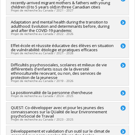
humaines du Canada
recently-arrived migrant mothers & fathers with young
Funding sources:
SPIIE/Secrétariat des programmes
Grant programs:
PV153480-Subventions de développement
children (0 to 5 years old) in three Canadian cities
interorganismes à l’intention des établissements
Projet de recherche au Canada / 2021 - 2027
Savoir
Grant programs:
PVX50399-Chaires de recherche du Canada
Lead researcher :
Adaptation and mental health during the transition to
Lisa Merry
adulthood: Evolution and determinants before, during
Co-researchers :
Isabelle Archambault
,
Roxane Caron
,
and after the COVID-19 pandemic
Garine Papazian-Zohrabian
,
Christine Gervais
,
Anna Kirova
,
Projet de recherche au Canada / 2022 - 2026
Christine M. Kurtz Landy,
,
Olive E. Wahoush
,
Oluwabukola O.
Salami
,
Oluwakemi Christiana Amodu
Lead researcher :
Effet-école et réussite éducative des élèves en situation
Véronique Dupéré
Funding sources:
CRSH/Conseil de recherches en sciences
de vulnérabilité: étiologie et pratiques efficaces
Co-researchers :
Éric Lacourse
,
Isabelle Archambault
,
Projet de recherche au Canada / 2021 - 2026
humaines du Canada
Katherine Frohlich
,
Nancy Beauregard
,
Sarah Fraser
,
Kristel
Grant programs:
PVXXXXXX-Subvention Savoir
Tardif-Grenier
,
Simon Larose
,
Isabelle Plante
,
Anne-Sophie
Lead researcher :
Difficultés psychosociales, scolaires et milieux de vie
Isabelle Archambault
Denault
,
David Litalien
différentiels d'enfants issus de la diversité
Co-researchers :
Linda S. Pagani
,
Sophie Parent
,
Michel
Funding sources:
CRSH/Conseil de recherches en sciences
ethnoculturelle recevant, ou non, des services de
Janosz
,
Véronique Dupéré
,
Kristel Tardif-Grenier
,
Éric Dion
,
protection de la jeunesse
humaines du Canada
Mélissa Goulet
Projet de recherche au Canada / 2019 - 2026
Grant programs:
PVX99097-Subvention de développement de
Funding sources:
FRQSC/Fonds de recherche du Québec -
partenariat
Société et culture (FQRSC)
Funding sources:
La positionnalité de la personne chercheuse
CRSH/Conseil de recherches en sciences
Projet de recherche au Canada / 2024 - 2025
Grant programs:
PVXXXXXX-(SE) Programme Soutien aux
humaines du Canada
équipes de recherche - Stade de développement :
Grant programs:
PVXXXXXX-Subvention Savoir
Lead researcher :
QUEST: Co-développer avec et pour les jeunes des
Annie Pullen Sansfaçon
Renouvellement
connaissances sur la QUalité de leur Environnement
Co-researchers :
Bilkis Vissandjée
,
Isabelle Archambault
,
psychoSocial de Travail
Jrène Rahm
,
Amélie Blanchet Garneau
,
Rola Koubeissy
,
Projet de recherche au Canada / 2023 - 2025
Rosanne Blanchet
Lead researcher :
Développement et validation d'un outil sur le climat de
Nancy Beauregard