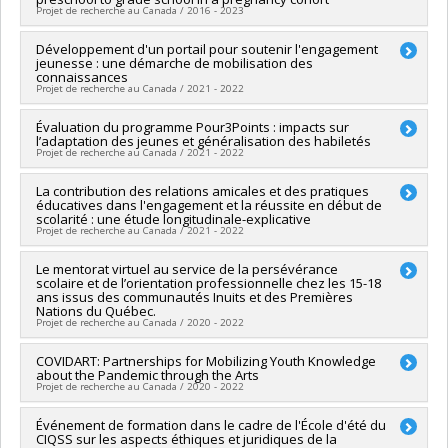
Funding sources:
Fondation Lucie et André Chagnon
humaines du Canada
Projet de recherche au Canada / 2016 - 2023
Grant programs:
Grant programs:
PVXXXXXX-Subvention d'engagement
partenarial
Lead researcher :
Développement d'un portail pour soutenir l'engagement
Jean Séguin
jeunesse : une démarche de mobilisation des
Co-researchers :
Sophie Parent
,
Isabelle Archambault
,
Sonia
connaissances
Lupien
,
Natalie Castellanos Ryan
,
William Fraser
,
Isabelle
Projet de recherche au Canada / 2021 - 2022
Marc-Series
,
Catherine Herba
,
Gina Muckle
,
Michel Boivin
Funding sources:
IRSC/Instituts de recherche en santé du
Lead researcher :
Évaluation du programme Pour3Points : impacts sur
Isabelle Archambault
Canada
l’adaptation des jeunes et généralisation des habiletés
Co-researchers :
Katherine Frohlich
,
Nancy Beauregard
,
Projet de recherche au Canada / 2021 - 2022
Grant programs:
PVXXXXXX-(PJT) Subvention Projet
Véronique Dupéré
,
Sarah Fraser
Funding sources:
CRSH/Conseil de recherches en sciences
Lead researcher :
La contribution des relations amicales et des pratiques
Kristel Tardif-Grenier
humaines du Canada
éducatives dans l'engagement et la réussite en début de
Co-researchers :
Isabelle Archambault
,
Véronique Dupéré
,
Grant programs:
PV152160-Subvention Connexion
scolarité : une étude longitudinale-explicative
Elizabeth Olivier
,
Christine Gervais
,
William Falcão
Projet de recherche au Canada / 2021 - 2022
Funding sources:
CRSH/Conseil de recherches en sciences
humaines du Canada
Lead researcher :
Le mentorat virtuel au service de la persévérance
Marie-Claude Salvas
Grant programs:
PVXXXXXX-Subvention d'engagement
scolaire et de l’orientation professionnelle chez les 15-18
Co-researchers :
Isabelle Archambault
ans issus des communautés Inuits et des Premières
partenarial
Funding sources:
CRSH/Conseil de recherches en sciences
Nations du Québec.
humaines du Canada
Projet de recherche au Canada / 2020 - 2022
Grant programs:
PV153480-Subventions de développement
Savoir
Lead researcher :
COVIDART: Partnerships for Mobilizing Youth Knowledge
Sarah Fraser
about the Pandemic through the Arts
Co-researchers :
Isabelle Archambault
,
Katherine Frohlich
,
Projet de recherche au Canada / 2020 - 2022
Jrène Rahm
,
Nancy Beauregard
,
Véronique Dupéré
,
Treena
Delormier
Lead researcher :
Événement de formation dans le cadre de l'École d'été du
Katherine Frohlich
,
Sarah Fraser
Funding sources:
Université de Montréal
CIQSS sur les aspects éthiques et juridiques de la
Co-researchers :
Isabelle Archambault
,
Nancy Beauregard
,