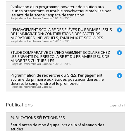
Lead researcher :
Évaluation d'un programme novateur de soutien aux
Michel Janosz
jeunes présentant un trouble psychiatrique stabilisé par
Co-researchers :
Linda S. Pagani
,
Sophie Parent
,
Roch
les arts de la scène : espace de transition
Chouinard
,
Isabelle Archambault
,
Véronique Dupéré
,
Carole
Projet de recherche au Canada / 2013 - 2014
Vezeau
,
Thérèse Bouffard
Funding sources:
FRQSC/Fonds de recherche du Québec -
Lead researcher :
L'ENGAGEMENT SCOLAIRE DES ÉLÈVES DU PRIMAIRE ISSUS
Isabelle Archambault
Société et culture (FQRSC)
DE L'IMMIGRATION: CONTRIBUTIONS DES FACTEURS
Co-researchers :
Sarah Dufour
,
Patricia Garel
MIGRATOIRES, INDIVIDUELS, FAMILIAUX ET SCOLAIRES
Grant programs:
PVXXXXXX-(SE) Programme Soutien aux
Funding sources:
Hôpital Ste-Justine
Projet de recherche au Canada / 2011 - 2013
équipes de recherche - Stade de développement :
Grant programs:
Fonctionnement
Lead researcher :
ETUDE COMPARATIVE DE L'ENGAGEMENT SCOLAIRE CHEZ
Isabelle Archambault
LES ENFANTS DU PRESCOLAIRE ET DU PRIMAIRE ISSUS DE
MINORITES CULTURELLES
Projet de recherche au Canada / 2010 - 2010
Lead researcher :
Prgrammation de recherche du GRES: l'engagement
Isabelle Archambault
scolaire du primaire aux études postsecondaires : le
décrire, le comprendre et le promouvoir
Projet de recherche au Canada
Lead researcher :
Michel Janosz
Co-researchers :
Linda S. Pagani
,
Sophie Parent
,
François
Publications
Expand all
Bowen
,
Roch Chouinard
,
Isabelle Archambault
,
Thérèse
Bouffard
,
Carole Vezeau
PUBLICATIONS SÉLECTIONNÉES
*étudiantes de mon équipe lors de la réalisation des
études