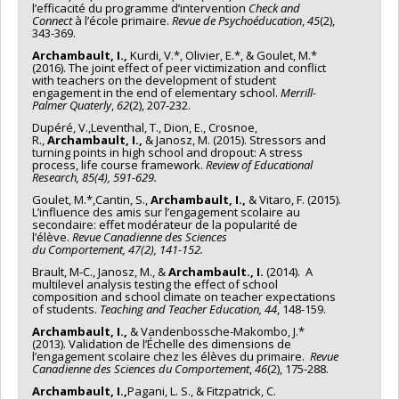
l’efficacité du programme d’intervention
Check and
Connect
à l’école primaire.
Revue de Psychoéducation
,
45
(2),
343-369.
Archambault, I.,
Kurdi, V.*, Olivier, E.*, & Goulet, M.*
(2016). The joint effect of peer victimization and conflict
with teachers on the development of student
engagement in the end of elementary school.
Merrill-
Palmer Quaterly
,
62
(2), 207-232.
Dupéré, V.,Leventhal, T., Dion, E., Crosnoe,
R.,
Archambault, I.,
& Janosz, M. (2015). Stressors and
turning points in high school and dropout: A stress
process, life course framework.
Review of
Educational
Research
, 85(4), 591-629.
Goulet, M.*,Cantin, S.,
Archambault, I.,
& Vitaro, F. (2015).
L’influence des amis sur l’engagement scolaire au
secondaire: effet modérateur de la popularité de
l’élève.
Revue Canadienne des Sciences
du
Comportement
,
47
(2), 141-152.
Brault, M-C., Janosz, M., &
Archambault., I.
(2014). A
multilevel analysis testing the effect of school
composition and school climate on teacher expectations
of students.
Teaching and Teacher Education, 44
, 148-159.
Archambault, I.,
& Vandenbossche-Makombo, J.*
(2013). Validation de l’Échelle des dimensions de
l’engagement scolaire chez les élèves du primaire.
Revue
Canadienne des Sciences du Comportement
,
46
(2), 175-288.
Archambault, I.,
Pagani, L. S., & Fitzpatrick, C.