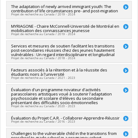
rech sur la persévérance et la réussite scolaires
Lead researcher :
The adaptation of newly arrived immigrant youth: The
Bruno Gauthier
contribution of life circumstances pre- and post-migration
Co-researchers :
Isabelle Archambault
,
Tania Lecomte
,
Karim
Projet de recherche au Canada / 2019 - 2024
Jerbi
,
Marie-Julie Béliveau
Funding sources:
Université de Montréal
Lead researcher :
MYRIAGONE - Chaire McConnell-Université de Montréal en
Isabelle Archambault
Grant programs:
PVXXXXXX-FEI sans restriction
mobilisation des connaissances jeunesse
Co-researchers :
Michel Janosz
,
Andrea Macleod
,
Véronique
Projet de recherche au Canada / 2019 - 2024
Dupéré
,
Frédéric Nault-Brière (In memoriam)
,
Lisa Merry
,
Kristel Tardif-Grenier
,
Éric Dion
Lead researcher :
Services et mesures de soutien facilitant les transitions
Isabelle Archambault
,
Katherine Frohlich
,
Funding sources:
CRSH/Conseil de recherches en sciences
post-secondaires réussies chez des jeunes hautement
Nancy Beauregard
,
Véronique Dupéré
,
Sarah Fraser
humaines du Canada
vulnérables : Un regard interdisciplinaire et longitudinal
Funding sources:
Université de Montréal
Projet de recherche au Canada / 2018 - 2024
Grant programs:
PVXXXXXX-Subvention Savoir
Grant programs:
PVXXXXXX-F.Internes de Recherche. -- Cas
Spéciaux du VRR ( FDGEN006)
Lead researcher :
Facteurs associés à la rétention et à la réussite des
Véronique Dupéré
étudiants noirs à l'université
Co-researchers :
Michel Janosz
,
Alain Marchand
,
Éric
Projet de recherche au Canada / 2021 - 2023
Lacourse
,
Isabelle Archambault
,
Katherine Frohlich
,
Nancy
Beauregard
,
Frédéric Nault-Brière (In memoriam)
,
Éric Dion
Lead researcher :
Évaluation d'un programme novateur d'activités
Isabelle Archambault
Funding sources:
FRQSC/Fonds de recherche du Québec -
parascolaires artistiques voué à soutenir l'adaptation
Co-researchers :
Véronique Dupéré
,
Pierre Canisius Kamanzi
Société et culture (FQRSC)
psychosociale et scolaire d'élèves du secondaire
,
Marie-Odile Magnan
présentant des difficultés socio-émotionnelles
Grant programs:
PVXXXXXX-(AC) Action concertée : Prog de
Funding sources:
CRSH/Conseil de recherches en sciences
Projet de recherche au Canada / 2020 - 2023
rech sur la persévérance et la réussite scolaires
humaines du Canada
Grant programs:
PVXXXXXX-Subvention d'engagement
Lead researcher :
Évaluation du Projet C.A.R. - Collaborer-Apprendre-Réussir
Kim Archambault
Projet de recherche au Canada / 2016 - 2023
partenarial
Co-researchers :
Isabelle Archambault
,
Véronique Dupéré
,
Anne-Sophie Denault
Lead researcher :
Challenges to the vulnerable child in the transitions from
Michel Janosz
,
Isabelle Archambault
Funding sources:
CRSH/Conseil de recherches en sciences
preschool to grade school in a pregnancy cohort