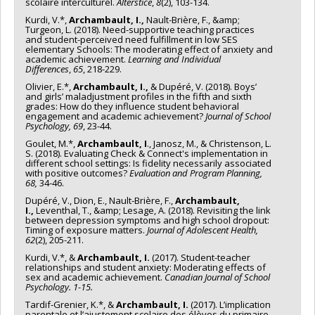
scolaire interculturel.
Alterstice
,
8
(2), 103-134.
Kurdi, V.*,
Archambault, I.,
Nault-Brière, F., &amp;
Turgeon, L. (2018). Need-supportive teaching practices
and student-perceived need fulfillment in low SES
elementary Schools: The moderating effect of anxiety and
academic achievement.
Learning and Individual
Differences
,
65
, 218-229.
Olivier, E.*,
Archambault, I.,
& Dupéré, V. (2018). Boys’
and girls’ maladjustment profiles in the fifth and sixth
grades: How do they influence student behavioral
engagement and academic achievement?
Journal of School
Psychology, 69
, 23-44.
Goulet, M.*,
Archambault, I
., Janosz, M., & Christenson, L.
S. (2018). Evaluating Check & Connect's implementation in
different school settings: Is fidelity necessarily associated
with positive outcomes?
Evaluation and Program Planning,
68,
34-46.
Dupéré, V., Dion, E., Nault-Brière, F.,
Archambault,
I.,
Leventhal, T., &amp; Lesage, A. (2018). Revisiting the link
between depression symptoms and high school dropout:
Timing of exposure matters.
Journal of Adolescent Health,
62
(2), 205-211.
Kurdi, V.*, &
Archambault, I.
(2017). Student-teacher
relationships and student anxiety: Moderating effects of
sex and academic achievement.
Canadian Journal of
School
Psychology
. 1-15.
Tardif-Grenier, K.*, &
Archambault, I.
(2017). L’implication
parentale et l’ajustement scolaire des élèves du primaire