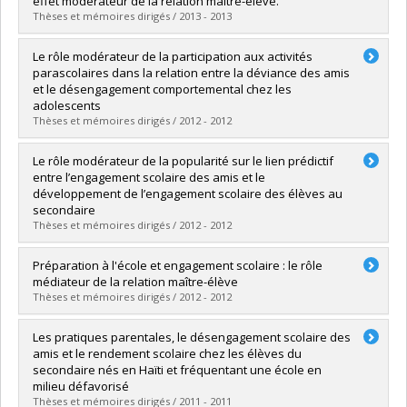
effet modérateur de la relation maître-élève.
Grade :
Ph. D.
Thèses et mémoires dirigés / 2013 - 2013
Lien vers le document dans Papyrus
Graduate :
Vandenbossche-Makombo, Jade
Le rôle modérateur de la participation aux activités
Cycle :
Master's
parascolaires dans la relation entre la déviance des amis
Grade :
M. Sc.
et le désengagement comportemental chez les
Lien vers le document dans Papyrus
adolescents
Thèses et mémoires dirigés / 2012 - 2012
Graduate :
Brossard, Marie-Michèle
Le rôle modérateur de la popularité sur le lien prédictif
Cycle :
Master's
entre l’engagement scolaire des amis et le
Grade :
M. Sc.
développement de l’engagement scolaire des élèves au
Lien vers le document dans Papyrus
secondaire
Thèses et mémoires dirigés / 2012 - 2012
Graduate :
Goulet, Mélissa
Préparation à l'école et engagement scolaire : le rôle
Cycle :
Master's
médiateur de la relation maître-élève
Grade :
M. Sc.
Thèses et mémoires dirigés / 2012 - 2012
Lien vers le document dans Papyrus
Graduate :
Gobeil-Bourdeau, Jasmine
Les pratiques parentales, le désengagement scolaire des
Cycle :
Master's
amis et le rendement scolaire chez les élèves du
Grade :
M. Sc.
secondaire nés en Haïti et fréquentant une école en
Lien vers le document dans Papyrus
milieu défavorisé
Thèses et mémoires dirigés / 2011 - 2011