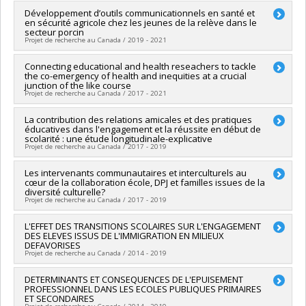
Nault-Brière (In memoriam)
,
Éric Dion
Lead researcher :
Développement d’outils communicationnels en santé et
Michel Janosz
Funding sources:
CRSH/Conseil de recherches en sciences
en sécurité agricole chez les jeunes de la relève dans le
Co-researchers :
Linda S. Pagani
,
Sophie Parent
,
Roch
humaines du Canada
secteur porcin
Chouinard
,
Isabelle Archambault
,
Véronique Dupéré
,
Carole
Projet de recherche au Canada / 2019 - 2021
Grant programs:
PVXXXXXX-Subvention Savoir
Vezeau
,
Thérèse Bouffard
Funding sources:
FRQSC/Fonds de recherche du Québec -
Lead researcher :
Connecting educational and health reseachers to tackle
Nancy Beauregard
Société et culture (FQRSC)
the co-emergency of health and inequities at a crucial
Co-researchers :
Isabelle Archambault
,
Katherine Frohlich
,
junction of the like course
Grant programs:
PVXXXXXX-(SE) Programme Soutien aux
Véronique Dupéré
,
Sarah Fraser
Projet de recherche au Canada / 2017 - 2021
équipes de recherche - Stade de développement :
Funding sources:
Université de Montréal
Renouvellement
Grant programs:
PVXXXXXX-Subvention de valorisation
Lead researcher :
La contribution des relations amicales et des pratiques
Véronique Dupéré
éducatives dans l'engagement et la réussite en début de
Co-researchers :
Alain Lesage
,
Isabelle Archambault
,
scolarité : une étude longitudinale-explicative
Katherine Frohlich
,
Luigi De Benedictiss
,
Éric Dion
Projet de recherche au Canada / 2017 - 2019
Funding sources:
IRSC/Instituts de recherche en santé du
Canada
Lead researcher :
Les intervenants communautaires et interculturels au
Marie-Claude Salvas
Grant programs:
PVXXXXXX-Subventions pour réunion,
cœur de la collaboration école, DPJ et familles issues de la
Co-researchers :
Frank Vitaro
,
Stéphane Cantin
,
Isabelle
diversité culturelle?
planification et dissémination
Archambault
Projet de recherche au Canada / 2017 - 2019
Funding sources:
CRSH/Conseil de recherches en sciences
humaines du Canada
Lead researcher :
L'EFFET DES TRANSITIONS SCOLAIRES SUR L'ENGAGEMENT
Sarah Dufour
Grant programs:
DES ELEVES ISSUS DE L'IMMIGRATION EN MILIEUX
Co-researchers :
Isabelle Archambault
,
Chantal Lavergne
DEFAVORISES
Funding sources:
CIUSSS - Centre intégré universitaire de
Projet de recherche au Canada / 2014 - 2019
santé et de services sociaux de l'Est de l'Île-de-Montréal
Grant programs:
Lead researcher :
DETERMINANTS ET CONSEQUENCES DE L'EPUISEMENT
Isabelle Archambault
PROFESSIONNEL DANS LES ECOLES PUBLIQUES PRIMAIRES
Co-researchers :
Linda S. Pagani
,
Sophie Parent
,
Roch
ET SECONDAIRES
Chouinard
,
Michel Janosz
,
Véronique Dupéré
,
Thérèse