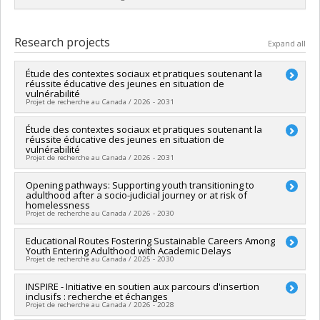
Graduate :
Tardif-Grenier, Kristel
Cycle :
Master's
Research projects
Expand all
Grade :
M. Sc.
Lien vers le document dans Papyrus
Étude des contextes sociaux et pratiques soutenant la
réussite éducative des jeunes en situation de
vulnérabilité
Projet de recherche au Canada / 2026 - 2031
Lead researcher :
Étude des contextes sociaux et pratiques soutenant la
Isabelle Archambault
réussite éducative des jeunes en situation de
Co-researchers :
Sophie Parent
,
Michel Janosz
vulnérabilité
Funding sources:
FRQSC/Fonds de recherche du Québec -
Projet de recherche au Canada / 2026 - 2031
Société et culture (FQRSC)
Grant programs:
PVXXXXXX-(SE) Programme Soutien aux
Lead researcher :
Opening pathways: Supporting youth transitioning to
Isabelle Archambault
équipes de recherche - Stade de développement :
adulthood after a socio-judicial journey or at risk of
Co-researchers :
Linda S. Pagani
,
Sophie Parent
,
Michel
homelessness
Renouvellement
Janosz
,
Véronique Dupéré
,
Elizabeth Olivier
,
Kristel Tardif-
Projet de recherche au Canada / 2026 - 2030
Grenier
,
Marie-Claude Salvas
,
Éric Dion
,
Mélissa Goulet
,
Caroline Fitzpatrick
,
Gabrielle Garon-Carrier
Lead researcher :
Educational Routes Fostering Sustainable Careers Among
Nathalie Fontaine
Funding sources:
CRSH/Conseil de recherches en sciences
Youth Entering Adulthood with Academic Delays
Co-researchers :
Annie Bernier
,
Isabelle Archambault
,
Marie-
Projet de recherche au Canada / 2025 - 2030
humaines du Canada
Julie Béliveau
,
Simon Larose
,
Georges Tarabulsy
,
Vincent
Grant programs:
PVXXXXXX-(SE) Programme Soutien aux
Bégin
Lead researcher :
INSPIRE - Initiative en soutien aux parcours d'insertion
Véronique Dupéré
équipes de recherche - Stade de développement :
Funding sources:
CRSH/Conseil de recherches en sciences
inclusifs : recherche et échanges
Co-researchers :
Éric Lacourse
,
Isabelle Archambault
,
Renouvellement
humaines du Canada
Projet de recherche au Canada / 2026 - 2028
Katherine Frohlich
,
Nancy Beauregard
,
Sarah Fraser
,
Grant programs:
PVX99097-Subvention de développement de