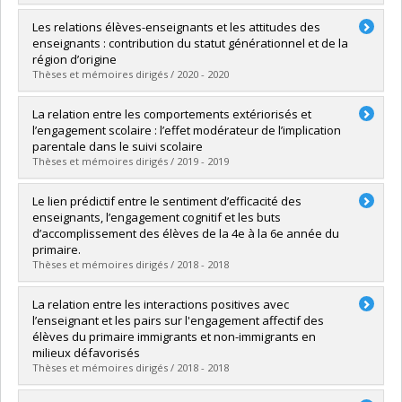
Graduate :
Morin, Camille
Les relations élèves-enseignants et les attitudes des
Cycle :
Master's
enseignants : contribution du statut générationnel et de la
Grade :
M. Sc.
région d’origine
Lien vers le document dans Papyrus
Thèses et mémoires dirigés / 2020 - 2020
Graduate :
Gilbert-Blanchard, Ophélie
La relation entre les comportements extériorisés et
Cycle :
Master's
l’engagement scolaire : l’effet modérateur de l’implication
Grade :
M. Sc.
parentale dans le suivi scolaire
Lien vers le document dans Papyrus
Thèses et mémoires dirigés / 2019 - 2019
Graduate :
Goulet, Julie
Le lien prédictif entre le sentiment d’efficacité des
Cycle :
Master's
enseignants, l’engagement cognitif et les buts
Grade :
M. Sc.
d’accomplissement des élèves de la 4e à la 6e année du
Lien vers le document dans Papyrus
primaire.
Thèses et mémoires dirigés / 2018 - 2018
Graduate :
St-Onge, Zoe
La relation entre les interactions positives avec
Cycle :
Master's
l’enseignant et les pairs sur l'engagement affectif des
Grade :
M. Sc.
élèves du primaire immigrants et non-immigrants en
Lien vers le document dans Papyrus
milieux défavorisés
Thèses et mémoires dirigés / 2018 - 2018