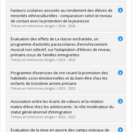
Graduate :
Daoust-Zidane, Naïmé
Facteurs scolaires associés au rendement des élèves de
Cycle :
Master's
minorités ethnoculturelles : comparaison selon le niveau
Grade :
M. Sc.
de contact avec la protection de la jeunesse
Lien vers le document dans Papyrus
Thèses et mémoires dirigés / 2024 - 2024
Graduate :
Drummond, Sarah
Évaluation des effets de La classe enchantée, un
Cycle :
Master's
programme d’activités parascolaires d’enrichissement
Grade :
M. Sc.
musical non sélectif, sur l’adaptation d’élèves de niveau
Lien vers le document dans Papyrus
primaire issus de familles immigrantes
Thèses et mémoires dirigés / 2023 - 2023
Graduate :
Meilleur, Marilou
Programme d’exercices de rire visant la promotion des
Cycle :
Master's
habiletés socio-émotionnelles et du bien-être chez les
Grade :
M. Sc.
enfants de troisième année primaire
Lien vers le document dans Papyrus
Thèses et mémoires dirigés / 2023 - 2023
Graduate :
Lapointe-Missud, Thomas
Association entre les écarts de valeurs et la relation
Cycle :
Master's
maitre-élève chez les adolescents : le rôle modérateur du
Grade :
M. Sc.
statut générationnel d’immigration
Lien vers le document dans Papyrus
Thèses et mémoires dirigés / 2022 - 2022
Graduate :
Hébert, Corinne
Évaluation de la mise en œuvre des camps estivaux de