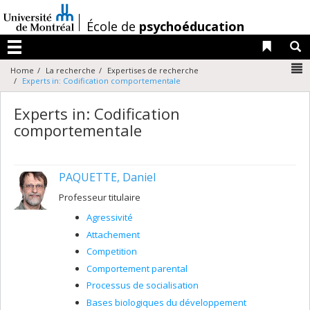
Passer
au
/
École de
psychoéducation
contenu
Liens 
R
Menu
N
Home
La recherche
Expertises de recherche
Experts in: Codification comportementale
Experts in: Codification
comportementale
PAQUETTE, Daniel
Professeur titulaire
Agressivité
Attachement
Competition
Comportement parental
Processus de socialisation
Bases biologiques du développement