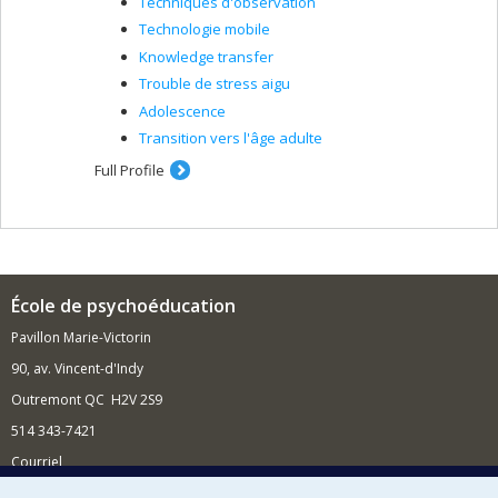
Techniques d'observation
Technologie mobile
Knowledge transfer
Trouble de stress aigu
Adolescence
Transition vers l'âge adulte
Full Profile
École de psychoéducation
Pavillon Marie-Victorin
90, av. Vincent-d'Indy
Outremont QC H2V 2S9
514 343-7421
Courriel
Nouvelles