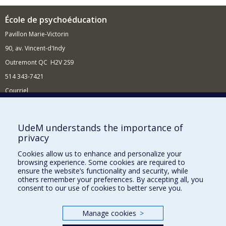
École de psychoéducation
Pavillon Marie-Victorin
90, av. Vincent-d'Indy
Outremont QC H2V 2S9
514 343-7421
Courriel
Nouvelles
Comment soutenir l'École?
UdeM understands the importance of
privacy
BESOIN D'AIDE?
Cookies allow us to enhance and personalize your
Plan du site
browsing experience. Some cookies are required to
Signaler une erreur
ensure the website’s functionality and security, while
others remember your preferences. By accepting all, you
Accessibilité
consent to our use of cookies to better serve you.
FACULTÉ DES ARTS ET DES SCIENCES
Manage cookies
>
Nos départements et écoles