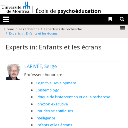
Passer
au
/
École de
psychoéducation
contenu
Liens 
R
Menu
N
Home
La recherche
Expertises de recherche
Experts in: Enfants et les écrans
Experts in: Enfants et les écrans
LARIVÉE, Serge
Professeur honoraire
Cognitive Development
Epistemology
Éthique de l'intervention et de la recherche
Fonction exécutive
Fraudes scientifiques
Intelligence
Enfants et les écrans