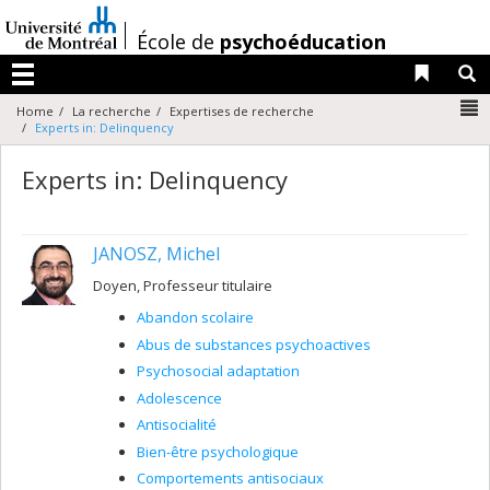
Passer
au
/
École de
psychoéducation
contenu
Liens 
R
Menu
N
Home
La recherche
Expertises de recherche
Experts in: Delinquency
Experts in: Delinquency
JANOSZ, Michel
Doyen, Professeur titulaire
Abandon scolaire
Abus de substances psychoactives
Psychosocial adaptation
Adolescence
Antisocialité
Bien-être psychologique
Comportements antisociaux