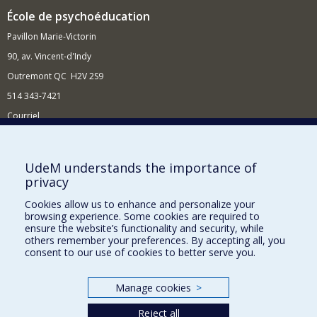
École de psychoéducation
Pavillon Marie-Victorin
90, av. Vincent-d'Indy
Outremont QC H2V 2S9
514 343-7421
Courriel
Nouvelles
Comment soutenir l'École?
UdeM understands the importance of
privacy
BESOIN D'AIDE?
Cookies allow us to enhance and personalize your
Plan du site
browsing experience. Some cookies are required to
Signaler une erreur
ensure the website’s functionality and security, while
others remember your preferences. By accepting all, you
Accessibilité
consent to our use of cookies to better serve you.
FACULTÉ DES ARTS ET DES SCIENCES
Manage cookies
>
Nos départements et écoles
Reject all
Nos centres d'études