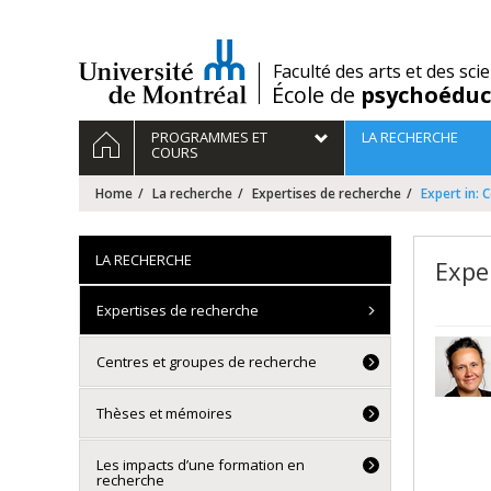
Passer
au
contenu
/
Faculté des arts et des sci
École de
psychoéduc
Navigation
HOME
PROGRAMMES ET
LA RECHERCHE
principale
COURS
Home
La recherche
Expertises de recherche
Expert in: 
LA RECHERCHE
Expe
Expertises de recherche
Centres et groupes de recherche
Thèses et mémoires
Les impacts d’une formation en
recherche