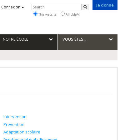
Je donne
Rechercher
Connexion
Search
This website
All UdeM
NOTRE ÉCOLE
VOUS ÊTES...
Intervention
Prevention
Adaptation scolaire
Psychosocial maladjustment