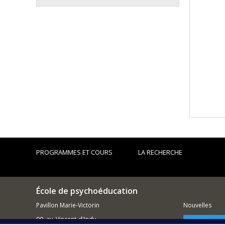
PROGRAMMES ET COURS
LA RECHERCHE
École de psychoéducation
Pavillon Marie-Victorin
Nouvelles
90, av. Vincent-d'Indy
Comment so