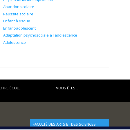
Abandon scolaire
Réussite scolaire
Enfant à risque
Enfant-adolescent
Adaptation psychosociale à l'adolescence
Adolescence
OTRE ÉCOLE
VOUS ÊTES...
FACULTÉ DES ARTS ET DES SCIENCES