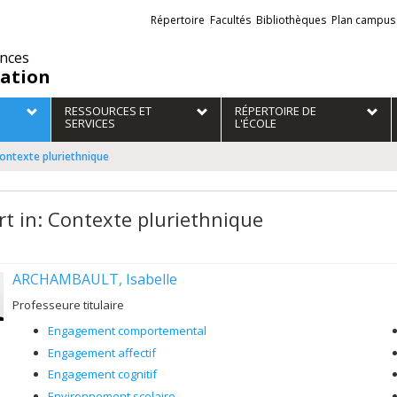
Liens
Répertoire
Facultés
Bibliothèques
Plan campus
externes
ences
ation
RESSOURCES ET
RÉPERTOIRE DE
SERVICES
L'ÉCOLE
Contexte pluriethnique
rt in: Contexte pluriethnique
ARCHAMBAULT, Isabelle
Professeure titulaire
Engagement comportemental
Engagement affectif
Engagement cognitif
Environnement scolaire