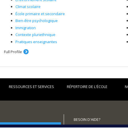
Climat scolaire
École primaire et secondaire
Bien-être psychologique
Immigration
Contexte pluriethnique
Pratiques enseignantes
Full Profile
RESSOURCES ET SERVICES
RÉPERTOIRE DE L'ÉCOLE
N
BESOIN D'AIDE?
utenir l'École?
Plan du site