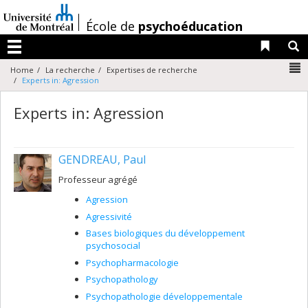
Passer
au
/
École de
psychoéducation
contenu
Liens 
R
Menu
N
Home
La recherche
Expertises de recherche
Experts in: Agression
Experts in: Agression
GENDREAU, Paul
Professeur agrégé
Agression
Agressivité
Bases biologiques du développement
psychosocial
Psychopharmacologie
Psychopathology
Psychopathologie développementale