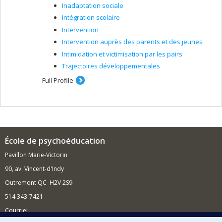
Inadaptation sociale
Intégration scolaire
Intervention
Intervention auprès des parents et des jeunes
Intimidation et victimisation par les pairs
Trajectoires développementales
Full Profile
École de psychoéducation
Pavillon Marie-Victorin
90, av. Vincent-d'Indy
Outremont QC H2V 2S9
514 343-7421
Courriel