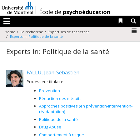
Passer
au
/
École de
psychoéducation
contenu
Liens 
R
Menu
N
Home
La recherche
Expertises de recherche
Experts in: Politique de la santé
Experts in: Politique de la santé
FALLU, Jean-Sébastien
Professeur titulaire
Prevention
Réduction des méfaits
Approches positives (en prévention-intervention-
réadaptation)
Politique de la santé
Drug Abuse
Comportement à risque