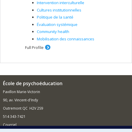
Intervention interculturelle
Cultures institutionnelles
Politique de la santé
Évaluation systémique
Community health
Mobilisation des connaissances
Full Profile
École de psychoéducation
Pavillon Marie-Victorin
90, av. Vincent-d'Indy
Outremont QC H2V 2S9
514 343-7421
Courriel