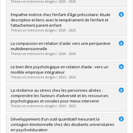
Thèses et mémoires dirigés / 2025 - 2025
Graduate :
Massé, Sophie
Empathie motrice chez l’enfant d’âge préscolaire: étude
Cycle :
Doctoral
descriptive et liens avec le tempérament de l’enfant et
Grade :
Ph. D.
l’attachement parent-enfant
Lien vers le document dans Papyrus
Thèses et mémoires dirigés / 2025 - 2025
Graduate :
Watrelot, Marie-Laure
La compassion en relation d'aide: vers une perspective
Cycle :
Master's
multidimensionnelle
Grade :
M. Sc.
Thèses et mémoires dirigés / 2024 - 2024
Lien vers le document dans Papyrus
Graduate :
Faille, Isabelle
Le bien-être psychologique en relation d’aide : vers un
Cycle :
Master's
modèle empirique intégrateur
Grade :
M. Sc.
Thèses et mémoires dirigés / 2023 - 2023
Lien vers le document dans Papyrus
Graduate :
Fouda Mah, Yannick Hubert
La résilience au stress chez les personnes aînées :
Cycle :
Doctoral
comprendre les facteurs d’adversité et les ressources
Grade :
Ph. D.
psychologiques et sociales pour mieux intervenir
Lien vers le document dans Papyrus
Thèses et mémoires dirigés / 2023 - 2023
Graduate :
Richer, Marie-Josée
Développement d'un outil quantitatif mesurant la
Cycle :
Doctoral
contagion émotionnelle chez des étudiants universitaires
Grade :
Ph. D.
en psychoéducation