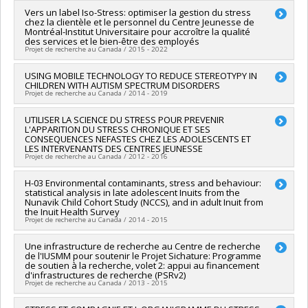
Grant programs:
PVXXXXXX-AUDACE (financement partagé
Funding sources:
Université de Montréal
Lead researcher :
Vers un label Iso-Stress: optimiser la gestion du stress
Daniel Paquette
entre les fonds de recherche du Québec)
Grant programs:
PVXXXXXX-FEI sans restriction
chez la clientèle et le personnel du Centre Jeunesse de
Co-researchers :
Pierrich Plusquellec
,
Karine Dubois-Comtois
Montréal-Institut Universitaire pour accroître la qualité
,
Jean-Pascal Lemelin
des services et le bien-être des employés
Funding sources:
CRSH/Conseil de recherches en sciences
Projet de recherche au Canada / 2015 - 2022
humaines du Canada
Grant programs:
PV153480-Subventions de développement
Lead researcher :
USING MOBILE TECHNOLOGY TO REDUCE STEREOTYPY IN
Pierrich Plusquellec
CHILDREN WITH AUTISM SPECTRUM DISORDERS
Savoir
Co-researchers :
Sonia Lupien
Projet de recherche au Canada / 2014 - 2019
Funding sources:
CRSH/Conseil de recherches en sciences
humaines du Canada
Lead researcher :
UTILISER LA SCIENCE DU STRESS POUR PREVENIR
Marc Lanovaz
Grant programs:
PVXXXXXX-Subvention Savoir
L'APPARITION DU STRESS CHRONIQUE ET SES
Co-researchers :
Pierrich Plusquellec
,
Nicholas Watkins
CONSEQUENCES NEFASTES CHEZ LES ADOLESCENTS ET
Funding sources:
IRSC/Instituts de recherche en santé du
LES INTERVENANTS DES CENTRES JEUNESSE
Canada
Projet de recherche au Canada / 2012 - 2016
Grant programs:
PVXX5647-(MOP) Subvention de
fonctionnement incluant les subventions de fonctionnement
Lead researcher :
H-03 Environmental contaminants, stress and behaviour:
Pierrich Plusquellec
statistical analysis in late adolescent Inuits from the
programmatiques (général)
Funding sources:
FRQSC/Fonds de recherche du Québec -
Nunavik Child Cohort Study (NCCS), and in adult Inuit from
Société et culture (FQRSC)
the Inuit Health Survey
Grant programs:
PV113813-(NP) Soutien à la recherche pour la
Projet de recherche au Canada / 2014 - 2015
relève professorale
Lead researcher :
Une infrastructure de recherche au Centre de recherche
Pierrich Plusquellec
de l'IUSMM pour soutenir le Projet Sichature: Programme
Funding sources:
Affaires autochtones et Développement du
de soutien à la recherche, volet 2: appui au financement
Nord Canada
d'infrastructures de recherche (PSRv2)
Grant programs:
Projet de recherche au Canada / 2013 - 2015