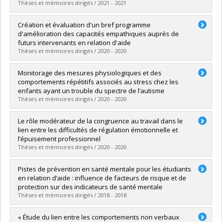
Lien vers le document dans Papyrus
Thèses et mémoires dirigés / 2021 - 2021
Graduate :
Smart, Kaylee
Création et évaluation d'un bref programme
Cycle :
Master's
d'amélioration des capacités empathiques auprès de
Grade :
M. Sc.
futurs intervenants en relation d'aide
Lien vers le document dans Papyrus
Thèses et mémoires dirigés / 2020 - 2020
Graduate :
Béland, Chloé
Monitorage des mesures physiologiques et des
Cycle :
Master's
comportements répétitifs associés au stress chez les
Grade :
M. Sc.
enfants ayant un trouble du spectre de l’autisme
Lien vers le document dans Papyrus
Thèses et mémoires dirigés / 2020 - 2020
Graduate :
Dufour, Marie-Michèle
Le rôle modérateur de la congruence au travail dans le
Cycle :
Doctoral
lien entre les difficultés de régulation émotionnelle et
Grade :
Ph. D.
l’épuisement professionnel
Lien vers le document dans Papyrus
Thèses et mémoires dirigés / 2020 - 2020
Graduate :
Paulus, Amélie
Pistes de prévention en santé mentale pour les étudiants
Cycle :
Doctoral
en relation d’aide : influence de facteurs de risque et de
Grade :
D. Psy.
protection sur des indicateurs de santé mentale
Lien vers le document dans Papyrus
Thèses et mémoires dirigés / 2018 - 2018
Graduate :
Boisvert, Charles
« Étude du lien entre les comportements non verbaux