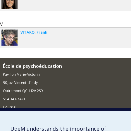
V
VITARO
Frank
École de psychoéducation
Pavillon Marie-Victorin
90, av. Vincent-d'Indy
Outremont QC H2V 2S9
514 343-7421
Courriel
Nouvelles
Comment soutenir l'École?
UdeM understands the importance of