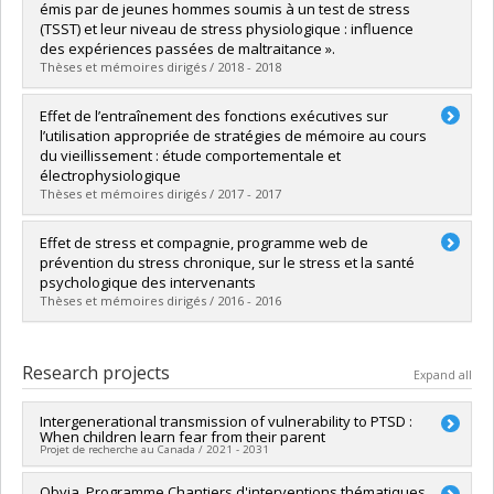
Cycle :
Master's
émis par de jeunes hommes soumis à un test de stress
Grade :
M. Sc.
(TSST) et leur niveau de stress physiologique : influence
Lien vers le document dans Papyrus
des expériences passées de maltraitance ».
Thèses et mémoires dirigés / 2018 - 2018
Graduate :
Dufour, Pierre
Effet de l’entraînement des fonctions exécutives sur
Cycle :
Master's
l’utilisation appropriée de stratégies de mémoire au cours
Grade :
M. Sc.
du vieillissement : étude comportementale et
Lien vers le document dans Papyrus
électrophysiologique
Thèses et mémoires dirigés / 2017 - 2017
Graduate :
Burger, Lucile
Effet de stress et compagnie, programme web de
Cycle :
Doctoral
prévention du stress chronique, sur le stress et la santé
Grade :
Ph. D.
psychologique des intervenants
Lien vers le document dans Papyrus
Thèses et mémoires dirigés / 2016 - 2016
Graduate :
Fouda, Yannick
Cycle :
Master's
Research projects
Expand all
Grade :
M. Sc.
Lien vers le document dans Papyrus
Intergenerational transmission of vulnerability to PTSD :
When children learn fear from their parent
Projet de recherche au Canada / 2021 - 2031
Lead researcher :
Obvia_Programme Chantiers d'interventions thématiques
Marie-France Marin