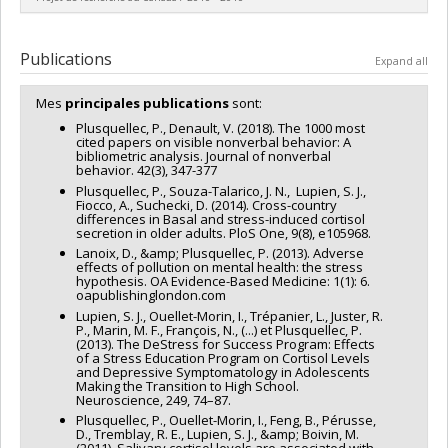
Grant programs:
Lead researcher :
Pierrich Plusquellec
Publications
Expand all
Mes
principales publications
sont:
Plusquellec, P., Denault, V. (2018). The 1000 most
cited papers on visible nonverbal behavior: A
bibliometric analysis. Journal of nonverbal
behavior. 42(3), 347-377
Plusquellec, P., Souza-Talarico, J. N., Lupien, S. J.,
Fiocco, A., Suchecki, D. (2014). Cross-country
differences in Basal and stress-induced cortisol
secretion in older adults. PloS One, 9(8), e105968.
Lanoix, D., &amp; Plusquellec, P. (2013). Adverse
effects of pollution on mental health: the stress
hypothesis. OA Evidence-Based Medicine: 1(1): 6.
oapublishinglondon.com
Lupien, S. J., Ouellet-Morin, I., Trépanier, L., Juster, R.
P., Marin, M. F., François, N., (...) et Plusquellec, P.
(2013). The DeStress for Success Program: Effects
of a Stress Education Program on Cortisol Levels
and Depressive Symptomatology in Adolescents
Making the Transition to High School.
Neuroscience, 249, 74–87.
Plusquellec, P., Ouellet-Morin, I., Feng, B., Pérusse,
D., Tremblay, R. E., Lupien, S. J., &amp; Boivin, M.