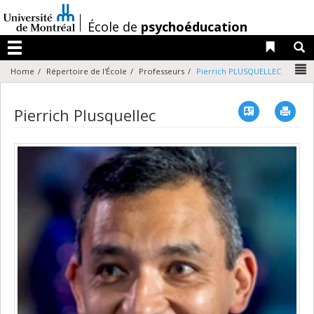
Passer
au
/
École de
psychoéducation
contenu
Liens 
R
Menu
N
Home
Répertoire de l'École
Professeurs
Pierrich PLUSQUELLEC
Vcard
Imp
Pierrich Plusquellec