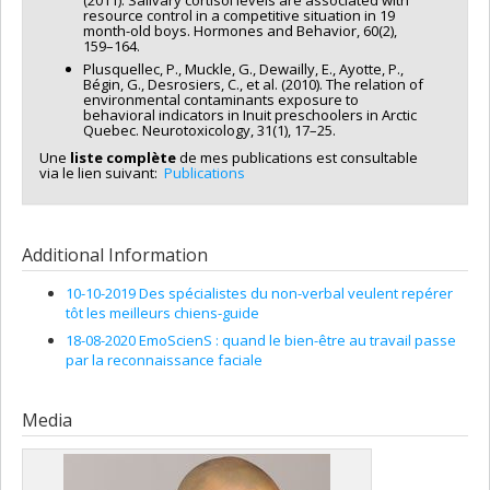
(2011). Salivary cortisol levels are associated with
resource control in a competitive situation in 19
month-old boys. Hormones and Behavior, 60(2),
159–164.
Plusquellec, P., Muckle, G., Dewailly, E., Ayotte, P.,
Bégin, G., Desrosiers, C., et al. (2010). The relation of
environmental contaminants exposure to
behavioral indicators in Inuit preschoolers in Arctic
Quebec. Neurotoxicology, 31(1), 17–25.
Une
liste complète
de mes publications est consultable
via le lien suivant:
Publications
Additional Information
10-10-2019 Des spécialistes du non-verbal veulent repérer
tôt les meilleurs chiens-guide
18-08-2020 EmoScienS : quand le bien-être au travail passe
par la reconnaissance faciale
Media