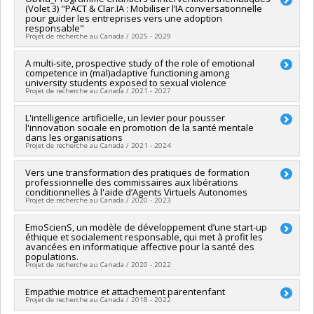
(Volet 3) "PACT & Clar.IA : Mobiliser l’IA conversationnelle
Co-researchers :
Stéphane Guay
,
Pierrich Plusquellec
,
Julie
pour guider les entreprises vers une adoption
Leclerc
,
Catherine Herba
,
Natacha Godbout
,
Pascale Brillon
responsable"
Funding sources:
IRSC/Instituts de recherche en santé du
Projet de recherche au Canada / 2025 - 2029
Canada
Grant programs:
PVXXXXXX-(PJT) Subvention Projet
Lead researcher :
A multi-site, prospective study of the role of emotional
Lyse Langlois
competence in (mal)adaptive functioning among
Co-researchers :
Pierrich Plusquellec
university students exposed to sexual violence
Funding sources:
FRQSC/Fonds de recherche du Québec -
Projet de recherche au Canada / 2021 - 2027
Société et culture (FQRSC)
Grant programs:
Funding sources:
L'intelligence artificielle, un levier pour pousser
CRSH/Conseil de recherches en sciences
l'innovation sociale en promotion de la santé mentale
humaines du Canada
dans les organisations
Grant programs:
PVXXXXXX-Subvention Savoir
Projet de recherche au Canada / 2021 - 2024
Lead researcher :
Vers une transformation des pratiques de formation
Pierrich Plusquellec
professionnelle des commissaires aux libérations
Funding sources:
Ministère Économie et Innovation
conditionnelles à l'aide d’Agents Virtuels Autonomes
Grant programs:
PVXXXXXX-Soutien aux organismes de
Projet de recherche au Canada / 2020 - 2023
recherche et innovation (PSO) - Volet 2: Soutien aux projets
Lead researcher :
EmoScienS, un modèle de développement d’une start-up
Jean-Pierre Guay
éthique et socialement responsable, qui met à profit les
Co-researchers :
Denis Lafortune
,
Thierry Karsenti
,
Pierrich
avancées en informatique affective pour la santé des
Plusquellec
,
Francis Fortin
,
Anne Crocker
,
Patrice Renaud
,
populations.
Benoît Ozell
,
Julie Carpentier
,
Dominique Trottier
,
Benjamin
Projet de recherche au Canada / 2020 - 2022
Chin Ming Fung
,
Geneviève Parent
,
Amal Zouaq
Funding sources:
FRQSC/Fonds de recherche du Québec -
Lead researcher :
Empathie motrice et attachement parentenfant
Pierrich Plusquellec
Projet de recherche au Canada / 2018 - 2022
Société et culture (FQRSC)
Co-researchers :
Michel Janosz
,
Joé Martineau