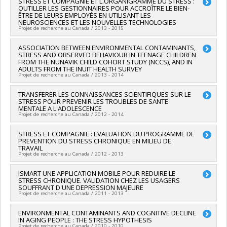
Lead researcher :
STRESS ET COMPAGNIE ET L.ORGANIGRAMME DU STRESS :
Sonia Lupien
OUTILLER LES GESTIONNAIRES POUR ACCROÎTRE LE BIEN-
Co-researchers :
Sheilagh Hodgins
,
Kieron O'Connor
,
Roger
ÊTRE DE LEURS EMPLOYÉS EN UTILISANT LES
Godbout
,
Laurent Mottron
,
Édouard Kouassi
,
Jacques
NEUROSCIENCES ET LES NOUVELLES TECHNOLOGIES
Brodeur
,
Stéphane Guay
,
Adrianna Mendrek
,
Pierrich
Projet de recherche au Canada / 2013 - 2015
Plusquellec
,
Stéphane Potvin
,
Lan Xiong
,
Gilles Côté
,
Isabelle Ouellet-Morin
,
Valérie Tourjman
Lead researcher :
ASSOCIATION BETWEEN ENVIRONMENTAL CONTAMINANTS,
Pierrich Plusquellec
STRESS AND OBSERVED BEHAVIOUR IN TEENAGE CHILDREN
Funding sources:
MESRST/Ministère de l'Enseignement
Co-researchers :
Sonia Lupien
FROM THE NUNAVIK CHILD COHORT STUDY (NCCS), AND IN
supérieur, de la Recherche, de la Science et de la Technologie
Funding sources:
CRSH/Conseil de recherches en sciences
ADULTS FROM THE INUIT HEALTH SURVEY
Grant programs:
PVXXXXXX-Prog. soutien rech (PSR v2):
humaines du Canada
Projet de recherche au Canada / 2013 - 2014
Soutien au financement d'infrastructures de recherche
Grant programs:
PV153480-Subventions de développement
Savoir
Lead researcher :
TRANSFERER LES CONNAISSANCES SCIENTIFIQUES SUR LE
Pierrich Plusquellec
STRESS POUR PREVENIR LES TROUBLES DE SANTE
Funding sources:
Affaires autochtones et Développement du
MENTALE A L'ADOLESCENCE
Nord Canada
Projet de recherche au Canada / 2012 - 2014
Grant programs:
Lead researcher :
STRESS ET COMPAGNIE : EVALUATION DU PROGRAMME DE
Pierrich Plusquellec
PREVENTION DU STRESS CHRONIQUE EN MILIEU DE
Funding sources:
FRQS/Fonds de recherche du Québec -
TRAVAIL
Santé (FRSQ)
Projet de recherche au Canada / 2012 - 2013
Grant programs:
PVXXXXXX-Bourse de chercheur-boursier :
Junior 2
Lead researcher :
ISMART UNE APPLICATION MOBILE POUR REDUIRE LE
Pierrich Plusquellec
STRESS CHRONIQUE. VALIDATION CHEZ LES USAGERS
Funding sources:
Fondation de l’IUSMM
SOUFFRANT D'UNE DEPRESSION MAJEURE
Grant programs:
Projet de recherche au Canada / 2011 - 2013
Lead researcher :
ENVIRONMENTAL CONTAMINANTS AND COGNITIVE DECLINE
Pierrich Plusquellec
IN AGING PEOPLE : THE STRESS HYPOTHESIS
Funding sources:
Fondation de l’IUSMM
Projet de recherche au Canada / 2010 - 2010