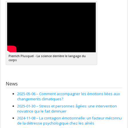
Pierrich Plusquel - La science derrière le langage du
corps
News
2025-05-06 –
Comment accompagner les émotions liées aux
changements climatiques?
2025-01-30 –
Stress et personnes âgées: une intervention
novatrice qui le fait diminuer
2024-11-08 –
La contagion émotionnelle: un facteur méconnu
de la détresse psychologique chez les aînés