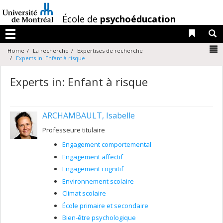
Passer
au
/
École de
psychoéducation
contenu
Liens 
R
Menu
N
Home
La recherche
Expertises de recherche
Experts in: Enfant à risque
Experts in: Enfant à risque
ARCHAMBAULT, Isabelle
Professeure titulaire
Engagement comportemental
Engagement affectif
Engagement cognitif
Environnement scolaire
Climat scolaire
École primaire et secondaire
Bien-être psychologique