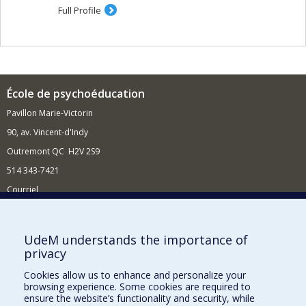
Full Profile
École de psychoéducation
Pavillon Marie-Victorin
90, av. Vincent-d'Indy
Outremont QC H2V 2S9
514 343-7421
Courriel
Nouvelles
Comment soutenir l'École?
UdeM understands the importance of
privacy
BESOIN D'AIDE?
Cookies allow us to enhance and personalize your
Plan du site
browsing experience. Some cookies are required to
Signaler une erreur
ensure the website’s functionality and security, while