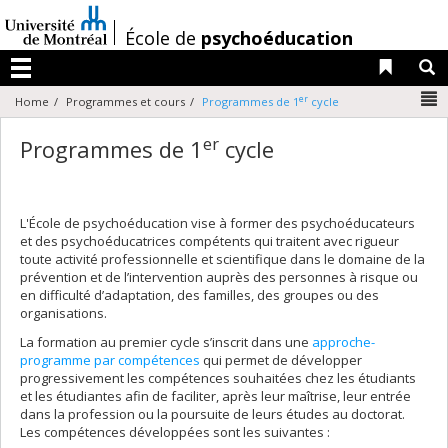
Passer
au
/
École de
psychoéducation
contenu
Liens 
R
Menu
N
er
Home
Programmes et cours
Programmes de 1
cycle
er
Programmes de 1
cycle
L'École de psychoéducation vise à former des psychoéducateurs
et des psychoéducatrices compétents qui traitent avec rigueur
toute activité professionnelle et scientifique dans le domaine de la
prévention et de l’intervention auprès des personnes à risque ou
en difficulté d’adaptation, des familles, des groupes ou des
organisations.
La formation au premier cycle s’inscrit dans une
approche-
programme par compétences
qui permet de développer
progressivement les compétences souhaitées chez les étudiants
et les étudiantes afin de faciliter, après leur maîtrise, leur entrée
dans la profession ou la poursuite de leurs études au doctorat.
Les compétences développées sont les suivantes :