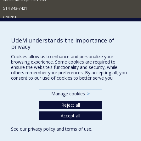
514 343-7421
Courriel
Nouvelles
Comment soutenir l'École?
UdeM understands the importance of
privacy
BESOIN D'AIDE?
Cookies allow us to enhance and personalize your
Plan du site
browsing experience. Some cookies are required to
Signaler une erreur
ensure the website’s functionality and security, while
others remember your preferences. By accepting all, you
Accessibilité
consent to our use of cookies to better serve you.
FACULTÉ DES ARTS ET DES SCIENCES
Manage cookies
>
Nos départements et écoles
Reject all
Nos centres d'études
Nos programmes et cours
Accept all
See our
privacy policy
and
terms of use
.
Privacy