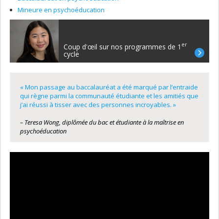
Mineure en psychoéducation
er
Coup d'œil sur nos programmes de 1
cycle
« Mon passage au baccalauréat a été marqué par l’entraide
qui règne parmi la communauté étudiante et les amitiés que
j’ai réussi à tisser avec des personnes incroyables. »
– Teresa Wong, diplômée du bac et étudiante à la maîtrise en
psychoéducation