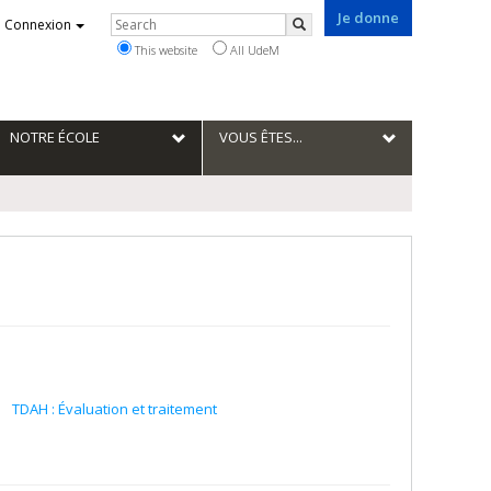
Je donne
Rechercher
Connexion
Search
This website
All UdeM
NOTRE ÉCOLE
VOUS ÊTES...
TDAH : Évaluation et traitement