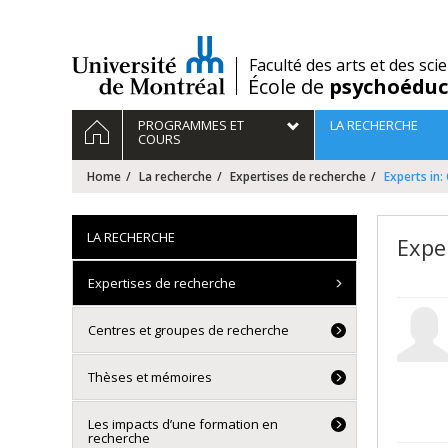
Passer
au
contenu
/
Faculté des arts et des sci
École de
psychoéduc
Navigation
HOME
PROGRAMMES ET
LA RECHERCHE
principale
COURS
Home
La recherche
Expertises de recherche
Experts in:
LA RECHERCHE
Expe
Expertises de recherche
Centres et groupes de recherche
Thèses et mémoires
Les impacts d’une formation en
recherche