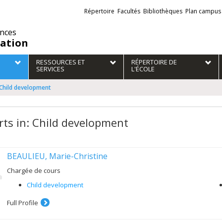
Liens
Répertoire
Facultés
Bibliothèques
Plan campus
externes
ences
ation
RESSOURCES ET
RÉPERTOIRE DE
SERVICES
L'ÉCOLE
 Child development
rts in: Child development
BEAULIEU, Marie-Christine
Chargée de cours
Child development
Full Profile