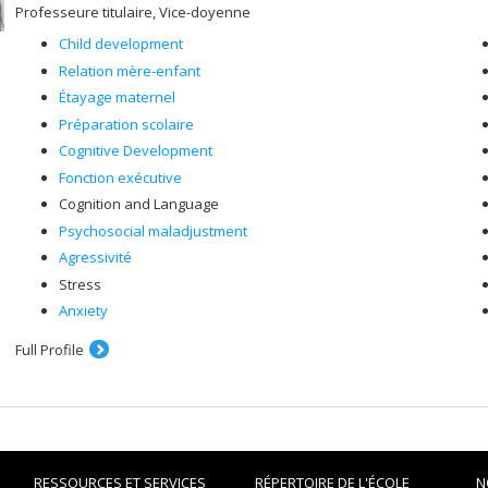
Professeure titulaire, Vice-doyenne
Child development
Relation mère-enfant
Étayage maternel
Préparation scolaire
Cognitive Development
Fonction exécutive
Cognition and Language
Psychosocial maladjustment
Agressivité
Stress
Anxiety
Full Profile
RESSOURCES ET SERVICES
RÉPERTOIRE DE L'ÉCOLE
N