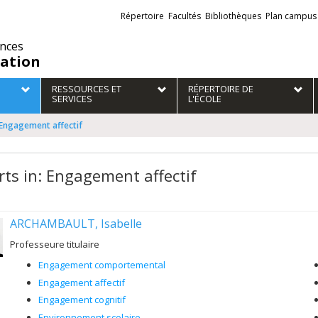
Liens
Répertoire
Facultés
Bibliothèques
Plan campus
externes
ences
ation
RESSOURCES ET
RÉPERTOIRE DE
SERVICES
L'ÉCOLE
 Engagement affectif
rts in: Engagement affectif
ARCHAMBAULT, Isabelle
Professeure titulaire
Engagement comportemental
Engagement affectif
Engagement cognitif
Environnement scolaire