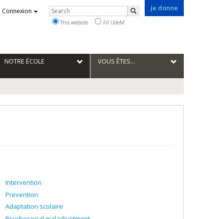
Je donne
Rechercher
Connexion
Search
This website
All UdeM
NOTRE ÉCOLE
VOUS ÊTES...
Intervention
Prevention
Adaptation scolaire
Psychosocial maladjustment