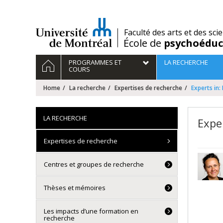
Passer
au
contenu
/
Faculté des arts et des sci
École de
psychoéduc
Navigation
HOME
PROGRAMMES ET
LA RECHERCHE
principale
COURS
Home
La recherche
Expertises de recherche
Experts in:
LA RECHERCHE
Expe
Expertises de recherche
Centres et groupes de recherche
Thèses et mémoires
Les impacts d’une formation en
recherche