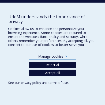
Nouvelles
Comment soutenir l'École?
UdeM understands the importance of
privacy
BESOIN D'AIDE?
Cookies allow us to enhance and personalize your
Plan du site
browsing experience. Some cookies are required to
Signaler une erreur
ensure the website’s functionality and security, while
others remember your preferences. By accepting all, you
Accessibilité
consent to our use of cookies to better serve you.
FACULTÉ DES ARTS ET DES SCIENCES
Manage cookies
>
Nos départements et écoles
Reject all
Nos centres d'études
Nos programmes et cours
Accept all
See our
privacy policy
and
terms of use
.
Privacy
Terms of use
Cookie Settings
Université de