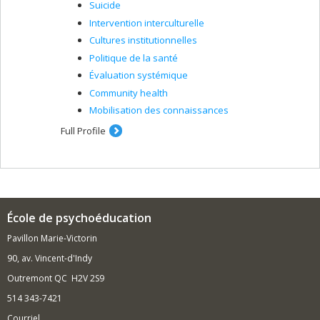
Suicide
Intervention interculturelle
Cultures institutionnelles
Politique de la santé
Évaluation systémique
Community health
Mobilisation des connaissances
Full Profile
École de psychoéducation
Pavillon Marie-Victorin
90, av. Vincent-d'Indy
Outremont QC H2V 2S9
514 343-7421
Courriel