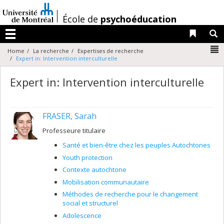
Passer
au
/
École de
psychoéducation
contenu
Liens 
R
Menu
N
Home
La recherche
Expertises de recherche
Expert in: Intervention interculturelle
Expert in: Intervention interculturelle
FRASER, Sarah
Professeure titulaire
Santé et bien-être chez les peuples Autochtones
Youth protection
Contexte autochtone
Mobilisation communautaire
Méthodes de recherche pour le changement
social et structurel
Adolescence