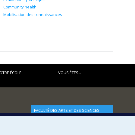
Community health
Mobilisation des connaissances
OTRE ÉCOLE
VOUS ÊTES...
FACULTÉ DES ARTS ET DES SCIENCES
Nos départements et écoles
Nos centres d'études