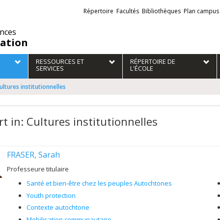
Liens
Répertoire
Facultés
Bibliothèques
Plan campus
externes
ences
ation
RESSOURCES ET
RÉPERTOIRE DE
SERVICES
L'ÉCOLE
Cultures institutionnelles
t in: Cultures institutionnelles
FRASER, Sarah
Professeure titulaire
Santé et bien-être chez les peuples Autochtones
Youth protection
Contexte autochtone
Mobilisation communautaire