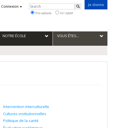
Je donne
Rechercher
Connexion
Search
This website
All UdeM
NOTRE ÉCOLE
VOUS ÊTES...
Intervention interculturelle
Cultures institutionnelles
Politique de la santé
Évaluation systémique