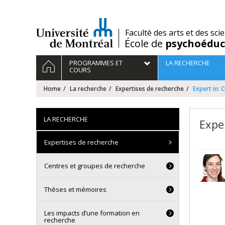
Passer
au
contenu
/
Faculté des arts et des sci
École de
psychoéduc
Navigation
HOME
PROGRAMMES ET
LA RECHERCHE
principale
COURS
Home
La recherche
Expertises de recherche
Expert in: 
LA RECHERCHE
Exper
Expertises de recherche
Centres et groupes de recherche
Thèses et mémoires
Les impacts d’une formation en
recherche