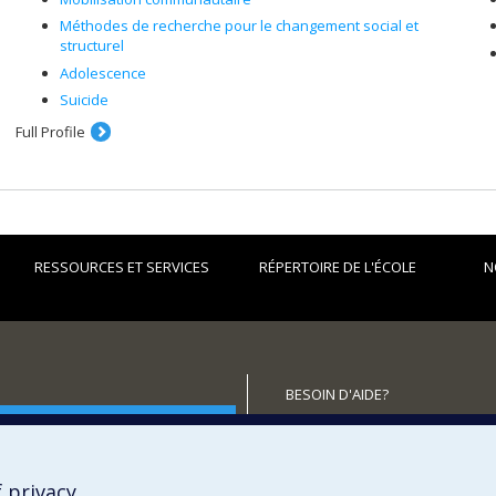
Méthodes de recherche pour le changement social et
structurel
Adolescence
Suicide
Full Profile
RESSOURCES ET SERVICES
RÉPERTOIRE DE L'ÉCOLE
N
BESOIN D'AIDE?
utenir l'École?
Plan du site
Signaler une erreur
Accessibilité
 privacy