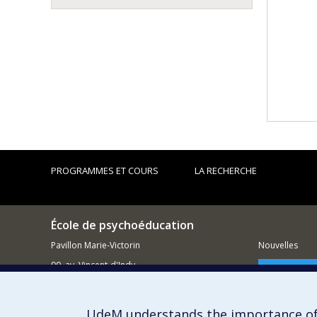
PROGRAMMES ET COURS
LA RECHERCHE
École de psychoéducation
Pavillon Marie-Victorin
Nouvelles
90, av. Vincent-d'Indy
Comment so
Outremont QC H2V 2S9
514 343-7421
UdeM understands the importance of