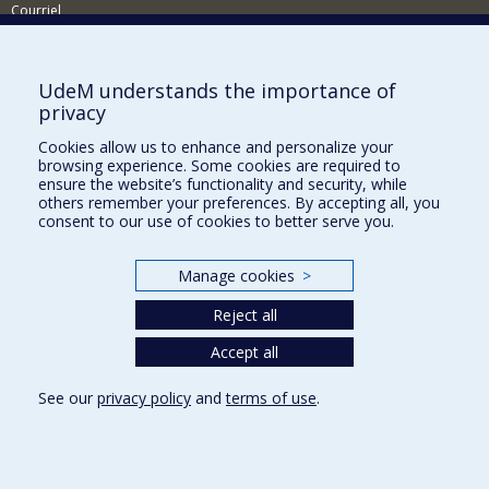
Courriel
Nouvelles
Comment soutenir l'École?
UdeM understands the importance of
privacy
BESOIN D'AIDE?
Cookies allow us to enhance and personalize your
Plan du site
browsing experience. Some cookies are required to
Signaler une erreur
ensure the website’s functionality and security, while
others remember your preferences. By accepting all, you
Accessibilité
consent to our use of cookies to better serve you.
FACULTÉ DES ARTS ET DES SCIENCES
Manage cookies
>
Nos départements et écoles
Reject all
Nos centres d'études
Nos programmes et cours
Accept all
See our
privacy policy
and
terms of use
.
Privacy
Terms of use
Cookie Settings