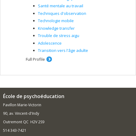
Santé mentale au travail
Techniques d'observation
Technologie mobile
Knowledge transfer
Trouble de stress aigu
Adolescence
Transition vers l'âge adulte
Full Profile
École de psychoéducation
Pavillon Marie-Victorin
90, av. Vincent-d'Indy
Outremont QC H2V 2S9
514 343-7421