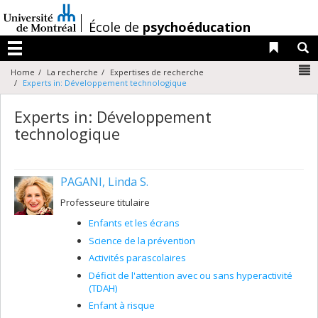
Passer
au
/
École de
psychoéducation
contenu
Liens 
R
Menu
N
Home
La recherche
Expertises de recherche
Experts in: Développement technologique
Experts in: Développement
technologique
PAGANI, Linda S.
Professeure titulaire
Enfants et les écrans
Science de la prévention
Activités parascolaires
Déficit de l'attention avec ou sans hyperactivité
(TDAH)
Enfant à risque