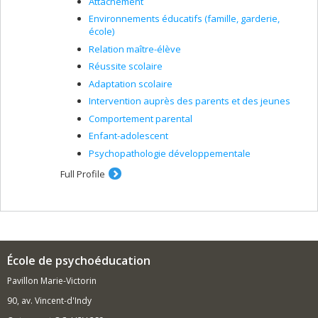
Attachement
Environnements éducatifs (famille, garderie,
école)
Relation maître-élève
Réussite scolaire
Adaptation scolaire
Intervention auprès des parents et des jeunes
Comportement parental
Enfant-adolescent
Psychopathologie développementale
Full Profile
École de psychoéducation
Pavillon Marie-Victorin
90, av. Vincent-d'Indy