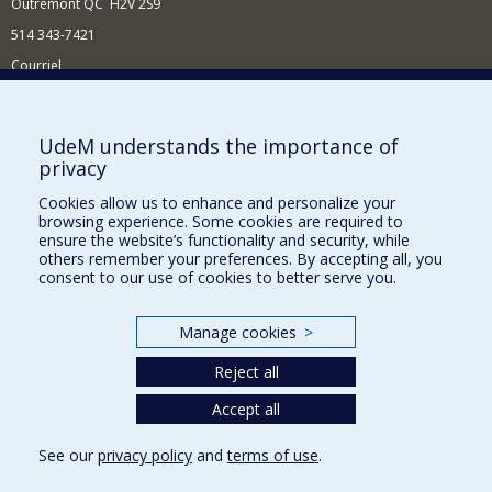
Outremont QC H2V 2S9
514 343-7421
Courriel
Nouvelles
Comment soutenir l'École?
UdeM understands the importance of
privacy
BESOIN D'AIDE?
Cookies allow us to enhance and personalize your
Plan du site
browsing experience. Some cookies are required to
Signaler une erreur
ensure the website’s functionality and security, while
others remember your preferences. By accepting all, you
Accessibilité
consent to our use of cookies to better serve you.
FACULTÉ DES ARTS ET DES SCIENCES
Manage cookies
>
Nos départements et écoles
Reject all
Nos centres d'études
Nos programmes et cours
Accept all
See our
privacy policy
and
terms of use
.
Privacy