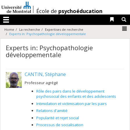
Passer
au
/
École de
psychoéducation
contenu
Liens 
R
Menu
N
Home
La recherche
Expertises de recherche
Experts in: Psychopathologie développementale
Experts in: Psychopathologie
développementale
CANTIN, Stéphane
Professeur agrégé
Rôle des pairs dans le développement
psychosocial des enfants et des adolescents
Intimidation et victimisation par les pairs
Relations d'amitié
Popularité et rejet social
Processus de socialisation