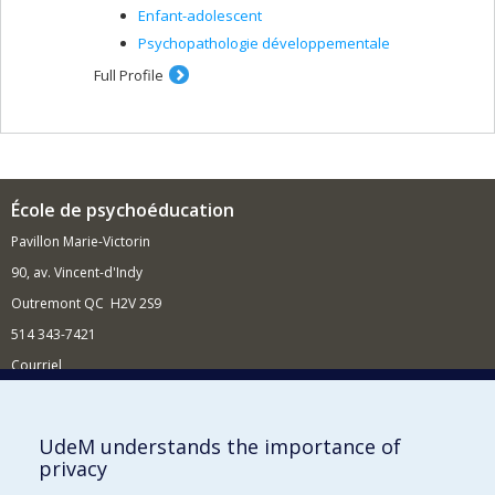
Enfant-adolescent
Psychopathologie développementale
Full Profile
École de psychoéducation
Pavillon Marie-Victorin
90, av. Vincent-d'Indy
Outremont QC H2V 2S9
514 343-7421
Courriel
Nouvelles
Comment soutenir l'École?
UdeM understands the importance of
privacy
BESOIN D'AIDE?