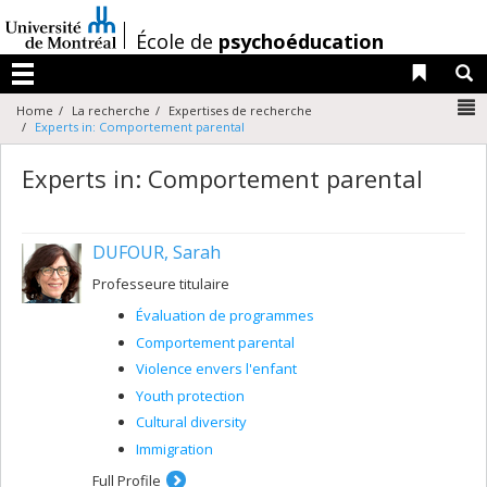
Passer
au
/
École de
psychoéducation
contenu
Liens 
R
Menu
N
Home
La recherche
Expertises de recherche
Experts in: Comportement parental
Experts in: Comportement parental
DUFOUR, Sarah
Professeure titulaire
Évaluation de programmes
Comportement parental
Violence envers l'enfant
Youth protection
Cultural diversity
Immigration
Full Profile