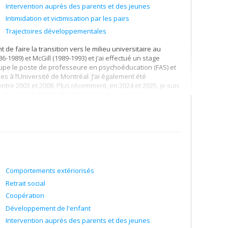
Intervention auprès des parents et des jeunes
Intimidation et victimisation par les pairs
Trajectoires développementales
 de faire la transition vers le milieu universitaire au
1989) et McGill (1989-1993) et j’ai effectué un stage
ccupe le poste de professeure en psychoéducation (FAS) et
s à l’Université de Montréal. J’ai également été
entre 2003 et 2008. Plus récemment, en 2024 et 2025, je suis
via. Reconnue à l’échelle internationale pour mes
politiques sociales et de santé publique en matière de
acteurs de risque et de protection influençant le
une carrière unique au sein de notre institution par mes
scolaire, en passant par l’impact des écrans chez les
 sport, l’activité physique, la neurotoxicité liée à la fumée
tégration environnementale. Je dirige un laboratoire actif à
.D., avec des financements du CRSH et des IRSC. Je
usieurs projets innovants et diversifiés à travers le
Comportements extériorisés
hui, ma plus grande passion demeure l’épanouissement des
Retrait social
u dans le cadre des études supérieures.
Coopération
tion de la recherche auprès des humains (incluant le
Développement de l'enfant
cative des troubles mentaux les plus fréquents chez les
Intervention auprès des parents et des jeunes