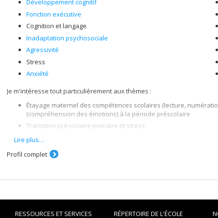
Développement cognitif
Fonction exécutive
Cognition et langage
Inadaptation psychosociale
Agressivité
Stress
Anxiété
Je m'intéresse tout particulièrement aux thèmes :
Étayage maternel des compétences scolaires (lecture, numération),
(compréhension des émotions) à la période préscolaire
Transition préscolaire-primaire et stress
Facteurs familiaux associés aux problèmes d’adaptation psychosoc
Lire plus…
exécutive et à l'engagement scolaire
Profil complet
Attachement à la mère et aux enseignant(e)s de l'école primaire
RESSOURCES ET SERVICES
RÉPERTOIRE DE L'ÉCOLE
N