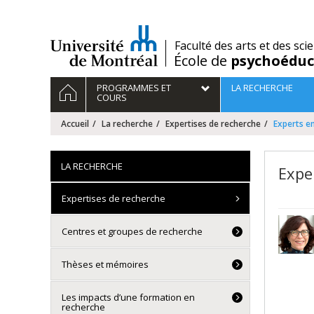
Passer
au
contenu
/
Faculté des arts et des sci
École de
psychoéduc
Navigation
ACCUEIL
PROGRAMMES ET
LA RECHERCHE
principale
COURS
Accueil
La recherche
Expertises de recherche
Experts e
LA RECHERCHE
Expe
Expertises de recherche
Centres et groupes de recherche
Thèses et mémoires
Les impacts d’une formation en
recherche