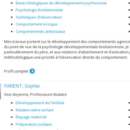
Bases biologiques du développement psychosocial
Au Centre de Recherche Azrieli du CHU mère-enfant Sainte-Justine et 
environnements scolaires (GRES), je m’occupe de cinq créneaux en sant
Psychologie évolutionniste
:
Techniques d'observation
Les risques bio-psycho-sociaux associés avec une surexposition à
Comportement à risque
Les risques bio-psycho-sociaux associés avec l’exposition à la 
Comportements antisociaux
La réussite scolaire et sa relation avec le bien-être bio-psycho-s
Mes travaux portent sur le développement des comportements agressif
L'influence de l'activité physique et le sport juvenile sur le bien
du point de vue de la psychologie développementale évolutionniste. Je
Les processus et enjeux multidisciplinaires reliés au bien-être e
particulièrement du père, et aux relations d’attachement et d’activation 
adultes en emergence.
méthodologique une priorité à l’observation directe du comportement.
J’offre aussi des formations continues ponctuelles à diverses parties pren
clinique du trouble du déficit de l'attention avec/sans hyperactivité, sel
Profil complet
CADDRA ; (2) la rédaction efficace d’articles scientifiques (en anglais)
francophones ; et (3) le bien-être durable et sa relation avec le potenti
PARENT, Sophie
Si vous êtes captivée par la relation entre le développement psychosocial 
possibilité de supervision des projets (de mémoire, de thèse ou de rec
Vice-doyenne, Professeure titulaire
ci-haut mentionnées. Contactez-moi par courriel.
Développement de l'enfant
Relation mère-enfant
Étayage maternel
Préparation scolaire