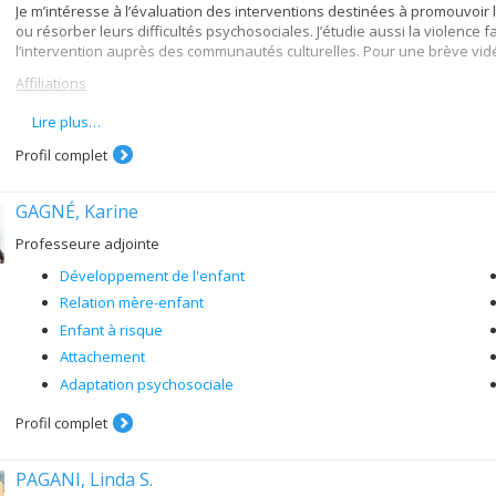
Je m’intéresse à l’évaluation des interventions destinées à promouvoir l
ou résorber leurs difficultés psychosociales. J’étudie aussi la violence f
l’intervention auprès des communautés culturelles. Pour une brève vid
Affiliations
Chercheuse,
Institut universitaire Jeunes en difficulté
(IUJD)
Lire plus…
Chercheuse,
Recherches appliquées et interdisciplinaires sur les 
Profil complet
GAGNÉ, Karine
Professeure adjointe
Développement de l'enfant
Relation mère-enfant
Enfant à risque
Attachement
Adaptation psychosociale
Profil complet
PAGANI, Linda S.