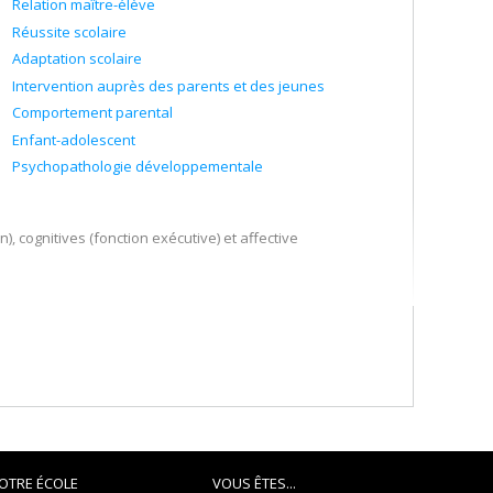
Relation maître-élève
Réussite scolaire
Adaptation scolaire
Intervention auprès des parents et des jeunes
Comportement parental
Enfant-adolescent
Psychopathologie développementale
 cognitives (fonction exécutive) et affective
iale (agression, anxiété, prise de risque), à la fonction
OTRE ÉCOLE
VOUS ÊTES...