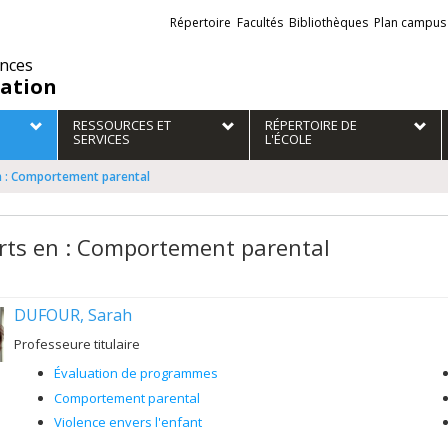
Liens
Répertoire
Facultés
Bibliothèques
Plan campus
externes
ences
ation
RESSOURCES ET
RÉPERTOIRE DE
SERVICES
L'ÉCOLE
n : Comportement parental
rts en : Comportement parental
DUFOUR, Sarah
Professeure titulaire
Évaluation de programmes
Comportement parental
Violence envers l'enfant