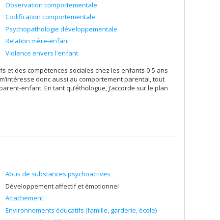
Observation comportementale
en tant que chercheuse au Groupe de recherche sur les
é du cerveau, toujours avec une perspective longitudinale
Codification comportementale
Psychopathologie développementale
 la télévision en bas âge (2 à 5 ans);
Relation mère-enfant
fumée secondaire en bas âge;
Violence envers l'enfant
ocial chez les jeunes à long-terme;
s et des compétences sociales chez les enfants 0-5 ans
-être bio-psycho-social chez les jeunes à long-terme;
 m’intéresse donc aussi au comportement parental, tout
t l'épanouissment chez les enfants, les adolescents et les
parent-enfant. En tant qu’éthologue, j’accorde sur le plan
antes sur : (1) l’évaluation fonctionnelle et le suivi
on les lignes directrices cliniques nationales fournies par la
 pour des revues APA et AMA, destinées aux chercheurs
el humain.
et la santé chez l'enfant et l’adolescent, il y a la
herche post-doctorale) dans le cadre de mes collaborations
Abus de substances psychoactives
Développement affectif et émotionnel
Attachement
Environnements éducatifs (famille, garderie, école)