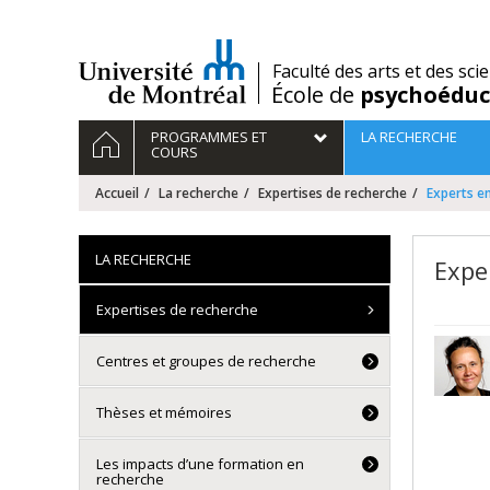
Passer
au
contenu
/
Faculté des arts et des sci
École de
psychoéduc
Navigation
ACCUEIL
PROGRAMMES ET
LA RECHERCHE
principale
COURS
Accueil
La recherche
Expertises de recherche
Experts e
LA RECHERCHE
Expe
Expertises de recherche
Centres et groupes de recherche
Thèses et mémoires
Les impacts d’une formation en
recherche