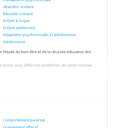
Abandon scolaire
Réussite scolaire
Enfant à risque
Enfant-adolescent
Adaptation psychosociale à l'adolescence
Adolescence
 l’étude du bien-être et de la réussite éducative des
ux prises avec différents problèmes de santé mentale
 et le bien-être des élèves issus de l'immigration, dont
 le climat scolaire interculturel) et de la communauté sur
. activités parascolaires), des services et des programmes
 réussite éducative.
Comportement parental
Engagement affectif