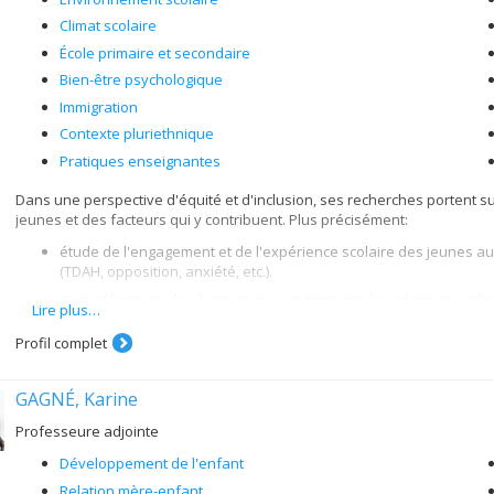
Climat scolaire
École primaire et secondaire
Bien-être psychologique
Immigration
Contexte pluriethnique
Pratiques enseignantes
Dans une perspective d'équité et d'inclusion, ses recherches portent sur
jeunes et des facteurs qui y contribuent. Plus précisément:
étude de l'engagement et de l'expérience scolaire des jeunes a
(TDAH, opposition, anxiété, etc.).
compréhension des facteurs qui soutiennent l'expérience scolaire
Lire plus…
ceux fréquentant les classes d'accueil.
Profil complet
étude du rôle des enseignants, des intervenants, de l’école (p. ex.
l'adaptation des jeunes.
évaluation de la mise en oeuvre et de l'impact des pratiques (ex
GAGNÉ, Karine
de prévention et d'intervention qui soutiennent le bien-être et la
Professeure adjointe
Développement de l'enfant
Relation mère-enfant