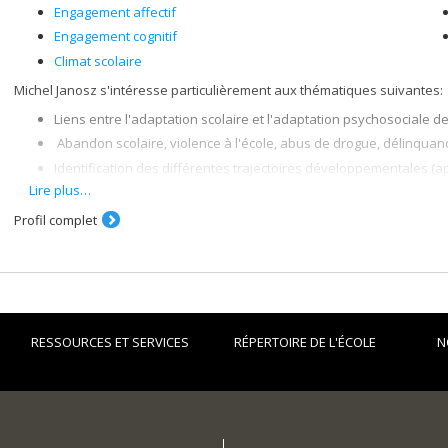
Engagement affectif
Engagement cognitif
Climat scolaire
Michel Janosz s'intéresse particulièrement aux thématiques suivantes:
Liens entre l'adaptation scolaire et l'adaptation psychosociale d
Abandon scolaire, violence à l'école, abus de drogue, délinquan
Identification des différentes trajectoires développementales (app
rôle de l'environnement scolaire sur l'adaptation individuelle.
Lire plus…
Profil complet
RESSOURCES ET SERVICES
RÉPERTOIRE DE L'ÉCOLE
N