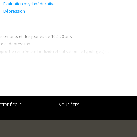
Évaluation psychoéducative
Dépression
es enfants et des jeunes de 10 à 20 ans.
ce et dépression.
roche centrée sur l'individu et utilisation de typologies) et
OTRE ÉCOLE
VOUS ÊTES...