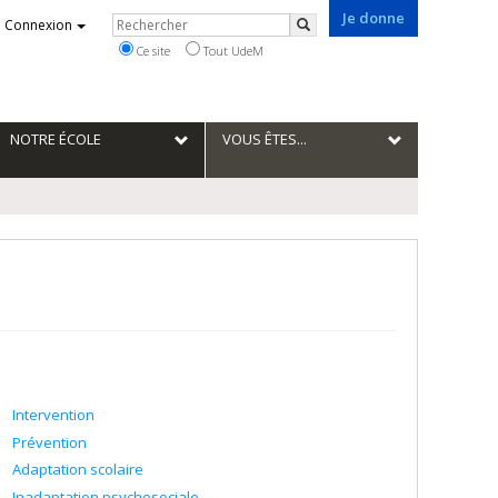
Je donne
Rechercher
Connexion
Rechercher
Ce site
Tout UdeM
NOTRE ÉCOLE
VOUS ÊTES...
Intervention
Prévention
Adaptation scolaire
Inadaptation psychosociale