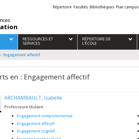
Liens
Répertoire
Facultés
Bibliothèques
Plan campus
externes
ences
ation
RESSOURCES ET
RÉPERTOIRE DE
SERVICES
L'ÉCOLE
n : Engagement affectif
rts en : Engagement affectif
ARCHAMBAULT, Isabelle
Professeure titulaire
Engagement comportemental
Engagement affectif
Engagement cognitif
Environnement scolaire