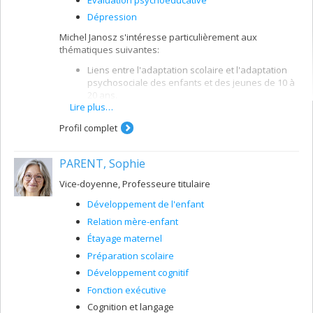
Dépression
Michel Janosz s'intéresse particulièrement aux
thématiques suivantes:
Liens entre l'adaptation scolaire et l'adaptation
psychosociale des enfants et des jeunes de 10 à
20 ans.
Lire plus…
Abandon scolaire, violence à l'école, abus de
drogue, délinquance et dépression.
Profil complet
Identification des différentes trajectoires
développementales (approche centrée sur
PARENT, Sophie
l'individu et utilisation de typologies) et rôle de
l'environnement scolaire sur l'adaptation
Vice-doyenne, Professeure titulaire
individuelle.
Développement de l'enfant
Relation mère-enfant
Étayage maternel
Préparation scolaire
Développement cognitif
Fonction exécutive
Cognition et langage