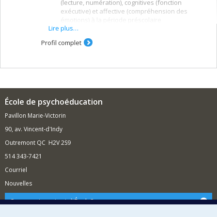
(lecture, numération), cognitives (fonction
exécutive) et affective (compréhension des
émotions) à la période préscolaire
Lire plus…
Transition préscolaire-primaire et stress
Profil complet
Facteurs familiaux associés aux problèmes
d’adaptation psychosociale (agression, anxiété,
prise de risque), à la fonction exécutive et à
l'engagement scolaire
Attachement à la mère et aux enseignant(e)s de
l'école primaire
École de psychoéducation
Pavillon Marie-Victorin
90, av. Vincent-d'Indy
Outremont QC H2V 2S9
514 343-7421
Courriel
Nouvelles
Comment soutenir l'École?