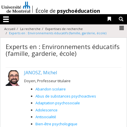
Passer
au
/
École de
psychoéducation
contenu
Liens 
R
Menu
N
Accueil
La recherche
Expertises de recherche
Experts en : Environnements éducatifs (famille, garderie, école)
Experts en : Environnements éducatifs
(famille, garderie, école)
JANOSZ, Michel
Doyen, Professeur titulaire
Abandon scolaire
Abus de substances psychoactives
Adaptation psychosociale
Adolescence
Antisocialité
Bien-être psychologique