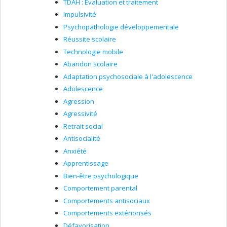
TDAH : Évaluation et traitement
Impulsivité
Étude des facteurs de risque, mécanismes
Psychopathologie développementale
étiologiques et conséquences de la dépression à
l'adolescence. Cet axe implique principalement
Réussite scolaire
des analyses secondaires à partir de grandes
Technologie mobile
banques de données longitudinales québécoises
et internationales.
Abandon scolaire
Adaptation psychosociale à l'adolescence
Étude des bénéfices psychosociaux de l’activité
Adolescence
physique chez les enfants et adolescents. Cet
Agression
axe implique principalement des analyses
secondaires à partir de grandes banques de
Agressivité
données longitudinales québécoises et
Retrait social
internationales.
Antisocialité
Anxiété
Apprentissage
Bien-être psychologique
Comportement parental
Comportements antisociaux
Comportements extériorisés
Défavorisation