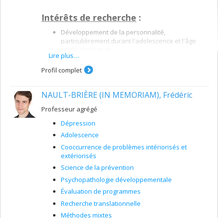
Intérêts de recherche
:
Développement de la personnalité,
particulièrement durant l'adolescence et l'âge
adulte émergent ;
Lire plus…
Associations entre les traits de personnalité et
Profil complet
les problèmes d'adaptation, particulièrement les
comportements antisociaux (par ex., conduite
délinquante / criminalité, consommation de
NAULT-BRIÈRE (IN MEMORIAM), Frédéric
substances psychoactives, comportement sexuel
risqué, etc.) et les problèmes extériorisés (par ex.,
Professeur agrégé
agressivité physique et relationnelle, opposition,
Dépression
inattention, hyperactivité, etc.) ;
Adolescence
Rôle des facteurs environnementaux (par ex.,
Cooccurrence de problèmes intériorisés et
relations d’amitié, environnement familial et
extériorisés
pratiques parentales, environnemental scolaire,
etc.) dans le développement de la personnalité et
Science de la prévention
du comportement antisocial ;
Psychopathologie développementale
Troubles de personnalité.
Évaluation de programmes
Psychométrie et validation d’instruments
Recherche translationnelle
psychométriques.
Méthodes mixtes