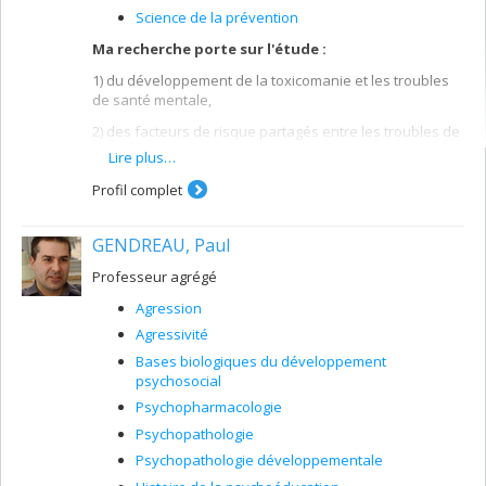
Science de la prévention
Ma recherche porte sur l'étude :
1) du développement de la toxicomanie et les troubles
de santé mentale,
2) des facteurs de risque partagés entre les troubles de
santé mentale, en particulier les troubles extériorisés, et
Lire plus…
3) leur prévention.
Profil complet
Intérêts plus spécifiques comprennent comment les
déficits d'autorégulation (l'impulsivité), ainsi que le
GENDREAU, Paul
développement pubertaire et cognitif, prédisent les
problèmes de toxicomanie et la comorbidité
Professeur agrégé
psychopathologique chez les jeunes, et comment la
Agression
personnalité et les facteurs environnementaux sont
impliqués dans ces associations.
Agressivité
Bases biologiques du développement
psychosocial
Psychopharmacologie
Psychopathologie
Psychopathologie développementale