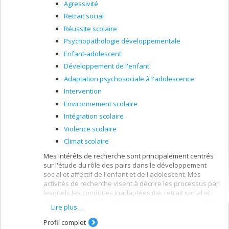
Agressivité
Retrait social
Réussite scolaire
Psychopathologie développementale
Enfant-adolescent
Développement de l'enfant
Adaptation psychosociale à l'adolescence
Intervention
Environnement scolaire
Intégration scolaire
Violence scolaire
Climat scolaire
Mes intérêts de recherche sont principalement centrés
sur l'étude du rôle des pairs dans le développement
social et affectif de l'enfant et de l'adolescent. Mes
activités de recherche visent à décrire les processus par
lesquels les conduites inadaptées (i.e. retrait social et
agressivité), les difficultés interpersonnelles (i.e. rejet et
Lire plus…
victimisation par les pairs) et les caractéristiques des
amis se conjuguent pour conduire au développement
Profil complet