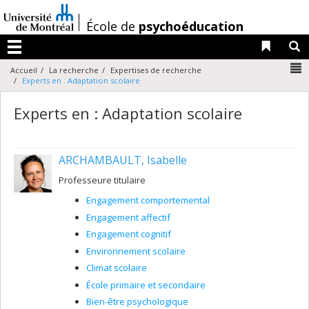
Passer
au
/
École de
psychoéducation
contenu
Liens 
R
Menu
N
Accueil
La recherche
Expertises de recherche
Experts en : Adaptation scolaire
Experts en : Adaptation scolaire
ARCHAMBAULT, Isabelle
Professeure titulaire
Engagement comportemental
Engagement affectif
Engagement cognitif
Environnement scolaire
Climat scolaire
École primaire et secondaire
Bien-être psychologique