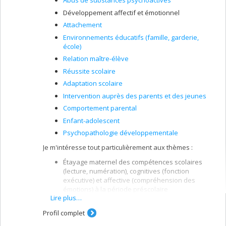
Abus de substances psychoactives
Développement affectif et émotionnel
Attachement
Environnements éducatifs (famille, garderie,
école)
Relation maître-élève
Réussite scolaire
Adaptation scolaire
Intervention auprès des parents et des jeunes
Comportement parental
Enfant-adolescent
Psychopathologie développementale
Je m'intéresse tout particulièrement aux thèmes :
Étayage maternel des compétences scolaires
(lecture, numération), cognitives (fonction
exécutive) et affective (compréhension des
émotions) à la période préscolaire
Lire plus…
Transition préscolaire-primaire et stress
Profil complet
Facteurs familiaux associés aux problèmes
d’adaptation psychosociale (agression, anxiété,