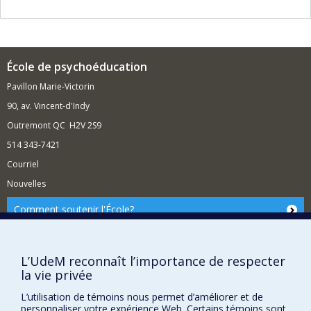
prise de risque), à la fonction exécutive et à
l'engagement scolaire
Attachement à la mère et aux enseignant(e)s de
l'école primaire
École de psychoéducation
Pavillon Marie-Victorin
90, av. Vincent-d'Indy
Outremont QC H2V 2S9
514 343-7421
Courriel
Nouvelles
Comment soutenir l'École?
BESOIN D'AIDE?
Plan du site
L’UdeM reconnaît l’importance de respecter
Signaler une erreur
la vie privée
Accessibilité
L’utilisation de témoins nous permet d’améliorer et de
personnaliser votre expérience Web. Certains témoins sont