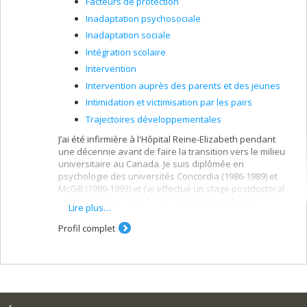
Facteurs de protection
Inadaptation psychosociale
Inadaptation sociale
Intégration scolaire
Intervention
Intervention auprès des parents et des jeunes
Intimidation et victimisation par les pairs
Trajectoires développementales
J’ai été infirmière à l'Hôpital Reine-Elizabeth pendant
une décennie avant de faire la transition vers le milieu
universitaire au Canada. Je suis diplômée en
psychologie des universités Concordia (1986-1989) et
McGill (1989-1993) et j’ai effectué un stage postdoctoral
en psychoéducation à l’Université de Montréal (1993).
Lire plus…
J’occupe le poste de professeure en psychoéducation
(FAS) et de chercheuse en milieu hospitalier (FMED)
Profil complet
depuis plus de trois décennies à l’Université de
Montréal. J’ai également été chercheuse à l’Institute for
Social Research de l’Université du Michigan entre 2003
et 2008. Plus récemment, en 2024 et 2025, je suis
professeure invitée à l’Università della Calabria et à
l’Università di Pavia. Reconnue à l’échelle internationale