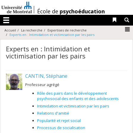
Passer
au
/
École de
psychoéducation
contenu
Liens 
R
Menu
N
Accueil
La recherche
Expertises de recherche
Experts en : Intimidation et victimisation par les pairs
Experts en : Intimidation et
victimisation par les pairs
CANTIN, Stéphane
Professeur agrégé
Rôle des pairs dans le développement
psychosocial des enfants et des adolescents
Intimidation et victimisation par les pairs
Relations d'amitié
Popularité et rejet social
Processus de socialisation