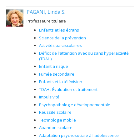
ultérieur des problèmes d'adaptation sociale et scolaire.
De manière plus spécifique, je travaille actuellement sur
PAGANI, Linda S.
les projets suivants :
Le contexte relationnel associé à la victimisation
Professeure titulaire
par les pairs et au développement des
Enfants et les écrans
sentiments de détresse psychologique au début
de l'adolescence.
Science de la prévention
Les expériences relationnelles avec les pairs et la
Activités parascolaires
réussite scolaire des élèves à l’école secondaire:
Déficit de l'attention avec ou sans hyperactivité
Le rôle des relations sociales difficiles et des
(TDAH)
relations d’amitié à risque.
Enfant à risque
Mise en place d'interventions préventives visant
Fumée secondaire
à faciliter l'intégration sociale des élèves rejetés
et victimisés socialement en milieu scolaire.
Enfants et la télévision
TDAH : Évaluation et traitement
Impulsivité
Psychopathologie développementale
Réussite scolaire
Technologie mobile
Abandon scolaire
Adaptation psychosociale à l'adolescence