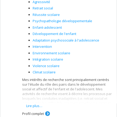
Agressivité
Retrait social
Réussite scolaire
Psychopathologie développementale
Enfant-adolescent
Développement de l'enfant
Adaptation psychosociale à l'adolescence
Intervention
Environnement scolaire
Intégration scolaire
Violence scolaire
Climat scolaire
Mes intérêts de recherche sont principalement centrés
sur l'étude du rôle des pairs dans le développement
social et affectif de l'enfant et de l'adolescent. Mes
activités de recherche visent à décrire les processus par
lesquels les conduites inadaptées (i.e. retrait social et
agressivité), les difficultés interpersonnelles (i.e. rejet et
Lire plus…
victimisation par les pairs) et les caractéristiques des
amis se conjuguent pour conduire au développement
Profil complet