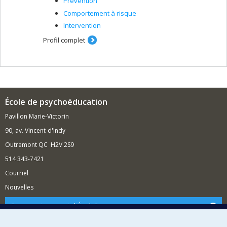
Prévention
Comportement à risque
Intervention
Profil complet
École de psychoéducation
Pavillon Marie-Victorin
90, av. Vincent-d'Indy
Outremont QC H2V 2S9
514 343-7421
Courriel
Nouvelles
Comment soutenir l'École?
BESOIN D'AIDE?