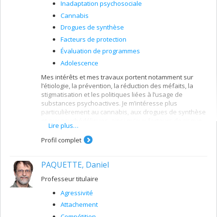
Inadaptation psychosociale
Cannabis
Drogues de synthèse
Facteurs de protection
Évaluation de programmes
Adolescence
Mes intérêts et mes travaux portent notamment sur
l’étiologie, la prévention, la réduction des méfaits, la
stigmatisation et les politiques liées à l’usage de
substances psychoactives. Je m’intéresse plus
particulièrement au cannabis, aux drogues de synthèse
et aux psychédéliques, ainsi qu’aux facteurs de risque,
Lire plus…
de protection et de résilience qui influencent les
trajectoires de consommation. Mes recherches
Profil complet
mobilisent des approches quantitatives, qualitatives et
participatives et privilégient une perspective critique et
PAQUETTE, Daniel
interdisciplinaire des phénomènes liés aux substances
psychoactives.
Professeur titulaire
Mes travaux poursuivent trois objectifs
Agressivité
complémentaires. Ils visent d’abord à mieux
comprendre les déterminants individuels, sociaux et
Attachement
structurels de l’usage de substances, ainsi que les
Compétition