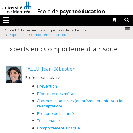
Passer
au
/
École de
psychoéducation
contenu
Liens 
R
Menu
N
Accueil
La recherche
Expertises de recherche
Experts en : Comportement à risque
Experts en : Comportement à risque
FALLU, Jean-Sébastien
Professeur titulaire
Prévention
Réduction des méfaits
Approches positives (en prévention-intervention-
réadaptation)
Politique de la santé
Toxicomanie
Comportement à risque