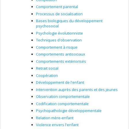
facteurs susceptibles de favoriser ou de compromettre
Comportement parental
la santé et le bien-être des personnes concernées. Ils
cherchent ensuite à soutenir le développement,
Processus de socialisation
l’implantation et l’évaluation de pratiques,
Bases biologiques du développement
d’interventions et de politiques plus efficaces, plus
psychosocial
équitables et davantage fondées sur les données
Psychologie évolutionniste
probantes, notamment en matière de prévention, de
réduction des méfaits et d’éducation relative aux
Techniques d'observation
substances psychoactives. Enfin, ils visent à mieux
Comportement à risque
intégrer les savoirs expérientiels et les perspectives
Comportements antisociaux
des personnes concernées, tout en contribuant à
réduire la stigmatisation associée aux usages de
Comportements extériorisés
substances et aux personnes qui en font usage.
Retrait social
Coopération
Développement de l'enfant
Intervention auprès des parents et des jeunes
Observation comportementale
Codification comportementale
Psychopathologie développementale
Relation mère-enfant
Violence envers l'enfant