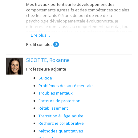
Mes travaux portent sur le développement des
comportements agressifs et des compétences sociales
chez les enfants 0-5 ans du point de vue de la
psychologie développementale évolutionniste. Je
m’intéresse donc aussi au comportement parental, tout
particulièrement du père, et aux relations d’attachement
Lire plus…
et d’activation parent-enfant. En tant qu’éthologue,
j’accorde sur le plan méthodologique une priorité à
Profil complet
l’observation directe du comportement.
SICOTTE, Roxanne
Professeure adjointe
Suicide
Problèmes de santé mentale
Troubles mentaux
Facteurs de protection
Rétablissement
Transition à l'âge adulte
Recherche collaborative
Méthodes quantitatives