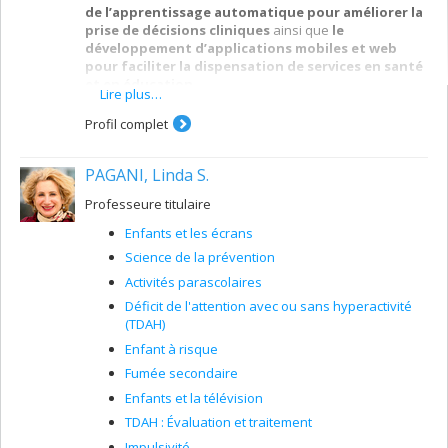
de l’apprentissage automatique pour améliorer la
prise de décisions cliniques
ainsi que
le
développement d’applications mobiles et web
pour faciliter la dispensation de services en santé
et en éducation
.
Lire plus…
Présentement, mes principaux intérêts de recherche
Profil complet
sont:
(a) Développer et évaluer des modèles d’apprentissage
PAGANI, Linda S.
automatique pour améliorer la prise de décisions
cliniques;
Professeure titulaire
(b) Développer et évaluer des applications web et
Enfants et les écrans
mobile pour faciliter la mise en œuvre d'évaluations et
Science de la prévention
de traitements par les parents ainsi que les
professionnels de la santé et du milieu de l’éducation;
Activités parascolaires
Déficit de l'attention avec ou sans hyperactivité
(c) Détecter et mesurer à l'aide de l'intelligence
(TDAH)
artificielle les comportements verbaux et non-verbaux
en contexte de pratique;
Enfant à risque
(d) Utiliser la fouille de données pour analyser les
Fumée secondaire
comportements des patients, parents et professionnels.
Enfants et la télévision
TDAH : Évaluation et traitement
Impulsivité