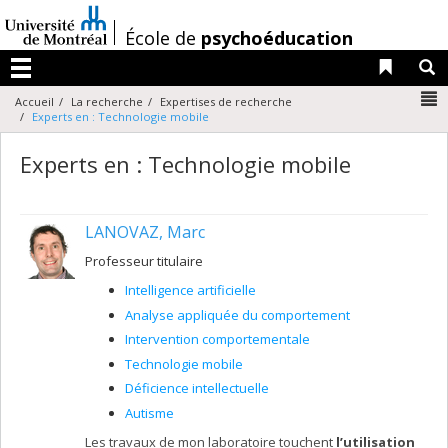
Passer
au
/
École de
psychoéducation
contenu
Liens 
R
Menu
N
Accueil
La recherche
Expertises de recherche
Experts en : Technologie mobile
Experts en : Technologie mobile
LANOVAZ, Marc
Professeur titulaire
Intelligence artificielle
Analyse appliquée du comportement
Intervention comportementale
Technologie mobile
Déficience intellectuelle
Autisme
Les travaux de mon laboratoire touchent
l’utilisation