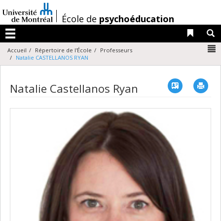
Passer
au
/
École de
psychoéducation
contenu
Liens 
R
Menu
N
Accueil
Répertoire de l'École
Professeurs
Natalie CASTELLANOS RYAN
Vcard
Imp
Natalie Castellanos Ryan