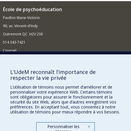
École de psychoéducation
Pavillon Marie-Victorin
90, av. Vincent-d'Indy
Outremont QC H2V 2S9
514 343-7421
Courriel
Nouvelles
Comment soutenir l'École?
L’UdeM reconnaît l’importance de
respecter la vie privée
BESOIN D'AIDE?
L’utilisation de témoins nous permet d’améliorer et de
Plan du site
personnaliser votre expérience Web. Certains témoins
Signaler une erreur
sont obligatoires pour assurer le fonctionnement et la
sécurité du site Web, alors que d’autres enregistrent vos
Accessibilité
préférences. En acceptant tout, vous consentez à notre
utilisation de témoins pour mieux répondre à vos besoins.
FACULTÉ DES ARTS ET DES SCIENCES
Nos départements et écoles
Personnaliser les
>