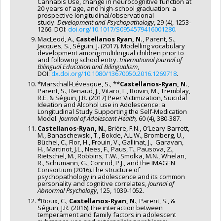
Cannabis Use, change in neurocognitive function at
20 years of age, and high-school graduation: a
prospective longitudinal/observational
study.
Development and Psychopathology
, 29 (4), 1253-
1266. DOI:
doi.org/10.1017/S0954579416001280
.
MacLeod, A.,
Castellanos Ryan, N.
, Parent, S.,
Jacques, S., Séguin, J. (2017). Modelling vocabulary
development among multilingual children prior to
and following school entry.
International Journal of
Bilingual Education and Bilingualism
,
DOI:
dx.doi.org/10.1080/13670050.2016.1269718
.
*Marschall-Lévesque, S., **
Castellanos-Ryan, N.
,
Parent, S., Renaud, J., Vitaro, F., Boivin, M., Tremblay,
R.E. & Séguin, J.R. (2017) Peer Victimization, Suicidal
Ideation and Alcohol use in Adolescence: a
Longitudinal Study Supporting the Self-Medication
Model.
Journal of Adolescent Health,
60 (4), 380-387.
Castellanos-Ryan, N.
, Briére, F.N., O’Leary-Barrett,
M., Banaschewski, T., Bokde, A.L.W., Bromberg, U.,
Büchel, C., Flor, H., Frouin, V., Gallinat, J., Garavan,
H., Martinot, J.L., Nees, F., Paus, T., Pausova, Z.,
Rietschel, M., Robbins, T.W., Smolka, M.N., Whelan,
R., Schumann, G., Conrod, P.J., and the IMAGEN
Consortium (2016).The structure of
psychopathology in adolescence and its common
personality and cognitive correlates,
Journal of
Abnormal Psychology
, 125, 1039-1052.
*Rioux, C.,
Castellanos-Ryan, N
., Parent, S., &
Séguin, J.R. (2016).The interaction between
temperament and family factors in adolescent