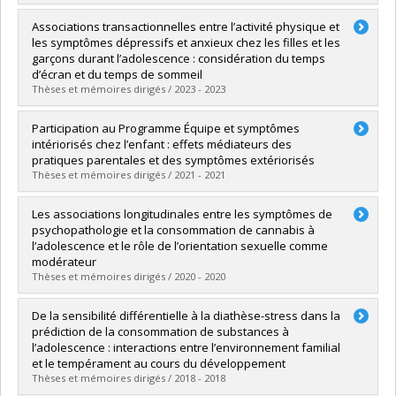
Diplômé(e) :
Aubin, Raphaël
Associations transactionnelles entre l’activité physique et
Cycle :
Maîtrise
les symptômes dépressifs et anxieux chez les filles et les
Diplôme obtenu :
M. Sc.
garçons durant l’adolescence : considération du temps
Lien vers le document dans Papyrus
d’écran et du temps de sommeil
Thèses et mémoires dirigés / 2023 - 2023
Diplômé(e) :
Fortier, Laurianne
Participation au Programme Équipe et symptômes
Cycle :
Maîtrise
intériorisés chez l’enfant : effets médiateurs des
Diplôme obtenu :
M. Sc.
pratiques parentales et des symptômes extériorisés
Lien vers le document dans Papyrus
Thèses et mémoires dirigés / 2021 - 2021
Diplômé(e) :
Fortin, Marie-Jeanne
Les associations longitudinales entre les symptômes de
Cycle :
Maîtrise
psychopathologie et la consommation de cannabis à
Diplôme obtenu :
M. Sc.
l’adolescence et le rôle de l’orientation sexuelle comme
Lien vers le document dans Papyrus
modérateur
Thèses et mémoires dirigés / 2020 - 2020
Diplômé(e) :
London-Nadeau, Kira
De la sensibilité différentielle à la diathèse-stress dans la
Cycle :
Maîtrise
prédiction de la consommation de substances à
Diplôme obtenu :
M. Sc.
l’adolescence : interactions entre l’environnement familial
Lien vers le document dans Papyrus
et le tempérament au cours du développement
Thèses et mémoires dirigés / 2018 - 2018