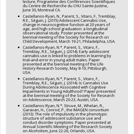
lecture, Programme des Conférences Scientifiques
du Centre de Recherche du CHU Sainte-Justine,
June 30, Montreal CA.
Castellanos-Ryan, N., Parent, S., Vitaro, F., Tremblay,
R.E., Séguin, J. (2015) Adolescent Cannabis Use,
change in neurocognitive function at 20 years of
age, and high-school graduation: a longitudinal
observational study. Poster presented at the
biennial meeting of the Society for Research on
Child Development, March 19-21, Philadelphia, USA.
Castellanos-Ryan, N.*, Parent, S., Vitaro, F.,
Tremblay, R.E., Séguin, J. (2014). Early adolescent
cannabis use is linked to problems in learning by
trial-and-error in young adult males. Paper
presented at the biennial meeting of the Life
History Research Society, May 8-10, Pittsburgh,
USA.
Castellanos-Ryan, N.*, Parent, S., Vitaro, F.,
Tremblay, R.E., Séguin, J. (2014). Is Cannabis Use
During Adolescence Associated with Cognitive
Impairments in Young Adulthood? Paper presented
at the biennial meeting of the Society for Research
on Adolescence, March 20-23, Austin, USA.
Castellanos-Ryan, N.*, Struve, M., Whelan, R.,
Garavan, H., Conrod, P., the IMAGEN consortium
(2013). The role of impulsivity in the phenotypic
structure of adolescent substance use and
conduct disorder symptoms. Paper presented at
Annual Scientific Meeting of the Research Society
on Alcoholism, June 22-26, Orlando, USA.