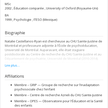
MSc
2002 , Éducation comparée , University of Oxford (Royaume-Uni)
BA
1999 , Psychologie , ITESO (Mexique)
Biographie
Natalie Castellanos-Ryan est chercheuse au CHU Sainte-Justine de
Montréal et professeure adjointe à l'École de psychoéducation,
Université de Montréal. Auparavant, elle était stagiaire
postdoctorale au Centre de recherche du CHU Sainte-Justine et au
Département de psychiatrie, Université de Montréal (2010-2014).
Elle a complété son doctorat à l'Institut de psychiatrie, King’s
Lire plus…
College London (2009), où une grande partie de son travail était
centré sur la mise en œuvre et l'évaluation d'une approche ciblant
Affiliations
les facteurs de risque de la personnalité pour la prévention ou
l’intervention précoce de la consommation de drogues et d'autres
problèmes de comportement à l'adolescence.
Membre –
GRIP — Groupe de recherche sur l’inadaptation
psychosociale chez l’enfant
Membre –
Centre de recherche Azrieli du CHU Sainte-Justine
Membre –
OPES — Observatoire pour l'Éducation et la Santé
des enfants