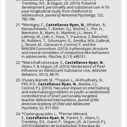
Tremblay, R.E., & Séguin, J.R. (2013). Pubertal
development, personality and substance use: A 10-
year longitudinal study from childhood to
adolescence.
Journal of Abnormal Psychology
, 122,
782-796.
*Montigny, C.,
Castellanos-Ryan, N.,
Whelan, R.,
Banaschewski, T., Barker, G.J., Büchel, C., Flor, H.,
Ittermann, B., Mann, K., Martinot, J-L.; Nees, F. ,
Lathrop, M., Loth, E., Paus, T., Pausova, Z.,Rietschel,
M., Robbins, T., Schumann, G., Smolka, M.N.,Gallinat,
J., Struve, M., Garavan H.,Conrod, P. and the
IMAGEN Consortium. (2013). A phenotypic structure
and neural correlates of compulsive-like behaviors
in adolescents.
PlosOne
, 8 (11), e80151.
*Marschall-Lévesque, S.,
Castellanos-Ryan, N.
,
Vitaro, F. & Séguin, J.R. (2013). Moderators of Peer
Influence on Adolescent Substance Use.
Addictive
Behaviors
, 39 (1), 48-70.
O’Leary-Barrett, M., *Topper, L., Al-Khudhairy, N.,
Pihl, R.O.,
Castellanos-Ryan, N.
, Mackie, C.J.,
Conrod, P.J. (2013). Two-year impact on internalising
and externalising problems in youth: a randomised
controlled trial of brief, personality-targeted,
teacher-delivered interventions.
Journal of the
American Academy of Child and Adolescent
Psychiatry,
52, 911-920.
*Castonguay-Jolin, L., *Perrier-Ménard,
E.,
Castellanos-Ryan, N.
, Parent, S., Vitaro, F.,
Tremblay, R.E., Garel, P., Séguin, J.R., & Conrod, P.J.
(2013).Validation de la traduction française du