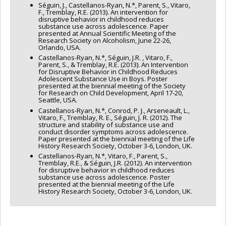
Séguin, J., Castellanos-Ryan, N.*, Parent, S., Vitaro,
F., Tremblay, R.E. (2013). An intervention for
disruptive behavior in childhood reduces
substance use across adolescence. Paper
presented at Annual Scientific Meeting of the
Research Society on Alcoholism, June 22-26,
Orlando, USA.
Castellanos-Ryan, N.*, Séguin, J.R. , Vitaro, F.,
Parent, S., & Tremblay, R.E. (2013). An Intervention
for Disruptive Behavior in Childhood Reduces
Adolescent Substance Use in Boys. Poster
presented at the biennial meeting of the Society
for Research on Child Development, April 17-20,
Seattle, USA.
Castellanos-Ryan, N.*, Conrod, P. J., Arseneault, L.,
Vitaro, F., Tremblay, R. E., Séguin, J. R. (2012). The
structure and stability of substance use and
conduct disorder symptoms across adolescence.
Paper presented at the biennial meeting of the Life
History Research Society, October 3-6, London, UK.
Castellanos-Ryan, N.*, Vitaro, F., Parent, S.,
Tremblay, R.E., & Séguin, J.R. (2012). An intervention
for disruptive behavior in childhood reduces
substance use across adolescence. Poster
presented at the biennial meeting of the Life
History Research Society, October 3-6, London, UK.