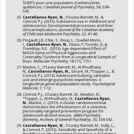
SURPS pour une population d'adolescents
québécois.
Canadian Journal of Psychiatry,
58, 538–
545.
Castellanos-Ryan, N.
, O’Leary-Barrett, M., &
Conrod, P.J. (2013). Substance-use in childhood and
adolescence: Developmental processes and their
clinical implications.
Journal of the Canadian Academy
of Child and Adolescent Psychiatry, 22,
41-46.
Pingault, J.B.,Côte, S., Booij, L., Ouellet-Morin,
I.,
Castellanos-Ryan, N
., Vitaro, F.,Turecki, G.,&
Tremblay, R.E. (2013). Age-dependent Effect of
MAOA Gene on Physical Aggression and
Criminality? Evidence from a Longitudinal Sample of
Boys.
Molecular Psychiatry,
18 (11), 1151.
Mackie, C., O’Leary-Barrett, M., Al-Khudhairy,
N.,
Castellanos-Ryan, N.,
Struve, M.,*Topper, L., &
Conrod, P.J. (2013). Adolescent bullying, cannabis
use and emerging psychotic experiences: A
longitudinal general population study.
Psychological
Medicine
, 7, 1-12.
Conrod, P.J., O’Leary-Barrett, M., Newton, N.,
*Topper, L., Al-Khudhairy, N.,
Castellanos-Ryan,
N.
, Mackie, C. (2013). A cluster randomized trial
demonstrates the effectiveness of a selective,
personality-targeted prevention program for
adolescent alcohol misuse.
JAMA-Psychiatry
(formerly, Archives of General Psychiatry),
70, 334-342.
Castellanos-Ryan, N.
, O’Leary-Barrett, M., Sully, L.,
& Conrod, P. (2012). Sensitivity and Specificity of a
Brief Personality Screening Instrument in Predicting