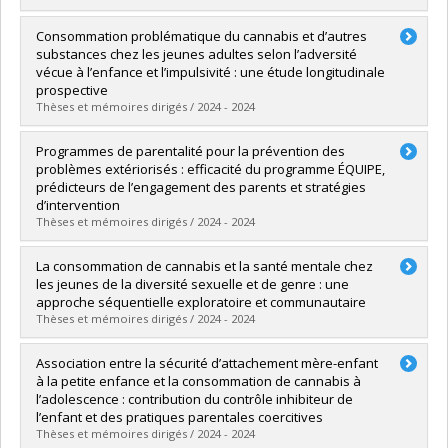
Diplômé(e) :
Morin, Élisabeth
Consommation problématique du cannabis et d’autres
Cycle :
Doctorat
substances chez les jeunes adultes selon l’adversité
Diplôme obtenu :
Ph. D.
vécue à l’enfance et l’impulsivité : une étude longitudinale
Lien vers le document dans Papyrus
prospective
Thèses et mémoires dirigés / 2024 - 2024
Diplômé(e) :
Vanasse, Gabrielle
Programmes de parentalité pour la prévention des
Cycle :
Maîtrise
problèmes extériorisés : efficacité du programme ÉQUIPE,
Diplôme obtenu :
M. Sc.
prédicteurs de l’engagement des parents et stratégies
Lien vers le document dans Papyrus
d’intervention
Thèses et mémoires dirigés / 2024 - 2024
Diplômé(e) :
Murray, Julie
La consommation de cannabis et la santé mentale chez
Cycle :
Doctorat
les jeunes de la diversité sexuelle et de genre : une
Diplôme obtenu :
Ph. D.
approche séquentielle exploratoire et communautaire
Lien vers le document dans Papyrus
Thèses et mémoires dirigés / 2024 - 2024
Diplômé(e) :
London-Nadeau, Kira
Association entre la sécurité d’attachement mère-enfant
Cycle :
Doctorat
à la petite enfance et la consommation de cannabis à
Diplôme obtenu :
Ph. D.
l’adolescence : contribution du contrôle inhibiteur de
Lien vers le document dans Papyrus
l’enfant et des pratiques parentales coercitives
Thèses et mémoires dirigés / 2024 - 2024