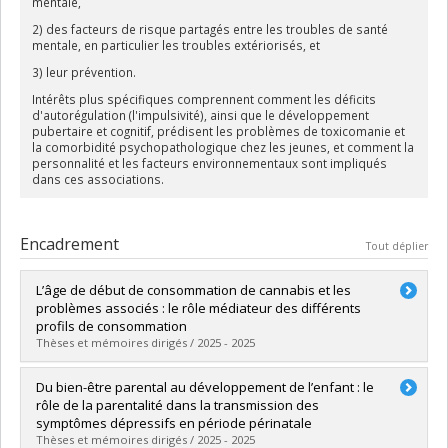
mentale,
2) des facteurs de risque partagés entre les troubles de santé
mentale, en particulier les troubles extériorisés, et
3) leur prévention.
Intérêts plus spécifiques comprennent comment les déficits
d'autorégulation (l'impulsivité), ainsi que le développement
pubertaire et cognitif, prédisent les problèmes de toxicomanie et
la comorbidité psychopathologique chez les jeunes, et comment la
personnalité et les facteurs environnementaux sont impliqués
dans ces associations.
Encadrement
Tout déplier
L’âge de début de consommation de cannabis et les
problèmes associés : le rôle médiateur des différents
profils de consommation
Thèses et mémoires dirigés / 2025 - 2025
Diplômé(e) :
Simard, Cléa
Du bien-être parental au développement de l’enfant : le
Cycle :
Maîtrise
rôle de la parentalité dans la transmission des
Diplôme obtenu :
M. Sc.
symptômes dépressifs en période périnatale
Lien vers le document dans Papyrus
Thèses et mémoires dirigés / 2025 - 2025