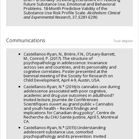
Future Substance Use, Emotional and Behavioral
Problems. 18-Month Predictive Validity of the
Substance Use Risk Profile Scale.
Alcoholism: Clinical
and Experimental Research
, 37, E281-E290.
Communications
Tout déplier
Castellanos-Ryan, N., Brière, F.N., O’Leary-Barrett,
M., Conrod, P. (2017). The structure of
psychopathology in adolescence: Invariance
across sex and countries, and its personality and
cognitive correlates. Poster presented at the
biennial meeting of the Society for Research on
Child Development, April 4-9, Austin, USA.
Castellanos-Ryan, N.* (2016) Is cannabis use during
adolescence associated with poor cognitive,
academic and drug use outcomes in adulthood?
Invited lecture, Journée de Conférences
Scientifiques ouvert au grand public « Cannabis
and youth health – Recent findings and
implications for Canadian drug policy”, Centre de
Recherche du CHU Sainte-Justine, April 5, Montreal
CA.
Castellanos-Ryan, N.* (2015) Understanding
adolescent substance use, comorbid
psychopathology and its prevention. Invited