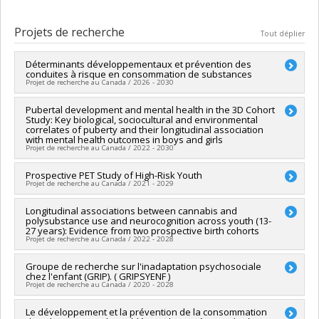
Diplômé(e) :
Rioux, Charlie
Cycle :
Doctorat
Projets de recherche
Tout déplier
Diplôme obtenu :
Ph. D.
Lien vers le document dans Papyrus
Déterminants développementaux et prévention des
conduites à risque en consommation de substances
Projet de recherche au Canada / 2026 - 2030
Chercheur principal :
Pubertal development and mental health in the 3D Cohort
Natalie Castellanos Ryan
Study: Key biological, sociocultural and environmental
Sources de financement :
FRQS/Fonds de recherche du
correlates of puberty and their longitudinal association
Québec - Santé (FRSQ)
with mental health outcomes in boys and girls
Programmes de subvention :
PVXXXXXX-Bourse de
Projet de recherche au Canada / 2022 - 2030
chercheur-boursier : Senior
Chercheur principal :
Prospective PET Study of High-Risk Youth
Natalie Castellanos Ryan
Projet de recherche au Canada / 2021 - 2029
Co-chercheurs :
Sophie Parent
,
Jean Séguin
,
Robert-Paul
Juster
,
Catherine Herba
,
Tuong Vi Nguyen
,
Massimiliano Orri
Chercheur principal :
Longitudinal associations between cannabis and
Marco Leyton
,
Michel Boivin
polysubstance use and neurocognition across youth (13-
Co-chercheurs :
Natalie Castellanos Ryan
Sources de financement :
IRSC/Instituts de recherche en
27 years): Evidence from two prospective birth cohorts
Sources de financement :
IRSC/Instituts de recherche en
santé du Canada
Projet de recherche au Canada / 2022 - 2028
santé du Canada
Programmes de subvention :
PVXXXXXX-(PJT) Subvention
Programmes de subvention :
PVXXXXXX-(PJT) Subvention
Projet
Chercheur principal :
Groupe de recherche sur l'inadaptation psychosociale
Natalie Castellanos Ryan
Projet
chez l'enfant (GRIP). ( GRIPSYENF )
Co-chercheurs :
Sophie Parent
,
Jean Séguin
,
Sarah Lippé
,
Projet de recherche au Canada / 2020 - 2028
Nicholas Chadi
,
Marco Leyton
,
Massimiliano Orri
Sources de financement :
IRSC/Instituts de recherche en
Chercheur principal :
Le développement et la prévention de la consommation
Sylvana Côté
santé du Canada