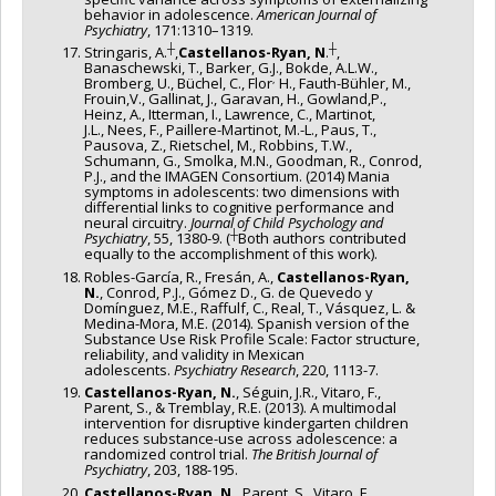
behavior in adolescence.
American Journal of
Psychiatry
, 171:1310–1319.
┼
┼
Stringaris, A.
,
Castellanos-Ryan, N
.
,
Banaschewski, T., Barker, G.J., Bokde, A.L.W.,
,
Bromberg, U., Büchel, C., Flor
H., Fauth-Bühler, M.,
Frouin,V., Gallinat, J., Garavan, H., Gowland,P.,
Heinz, A., Itterman, I., Lawrence, C., Martinot,
J.L., Nees, F., Paillere-Martinot, M.-L., Paus, T.,
Pausova, Z., Rietschel, M., Robbins, T.W.,
Schumann, G., Smolka, M.N., Goodman, R., Conrod,
P.J., and the IMAGEN Consortium. (2014) Mania
symptoms in adolescents: two dimensions with
differential links to cognitive performance and
neural circuitry.
Journal of Child Psychology and
┼
Psychiatry
, 55, 1380-9. (
Both authors contributed
equally to the accomplishment of this work).
Robles-García, R., Fresán, A.,
Castellanos-Ryan,
N.
, Conrod, P.J., Gómez D., G. de Quevedo y
Domínguez, M.E., Raffulf, C., Real, T., Vásquez, L. &
Medina-Mora, M.E. (2014). Spanish version of the
Substance Use Risk Profile Scale: Factor structure,
reliability, and validity in Mexican
adolescents.
Psychiatry Research
, 220, 1113-7.
Castellanos-Ryan, N.
, Séguin, J.R., Vitaro, F.,
Parent, S., & Tremblay, R.E. (2013). A multimodal
intervention for disruptive kindergarten children
reduces substance-use across adolescence: a
randomized control trial.
The British Journal of
Psychiatry
, 203, 188-195.
Castellanos-Ryan, N.
, Parent, S., Vitaro, F.,