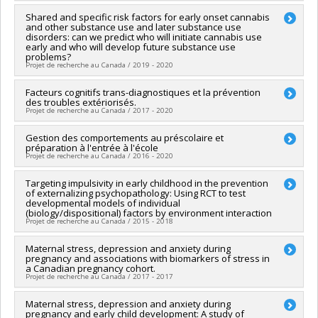
catalyseur
Programmes de subvention :
PVXXXXXX-Bourse de
Chercheur principal :
Shared and specific risk factors for early onset cannabis
Frank Vitaro
chercheur-boursier : Junior 1
and other substance use and later substance use
Co-chercheurs :
Jacques-Yves Montplaisir
,
Richard Ernest
disorders: can we predict who will initiate cannabis use
Tremblay
,
René Carbonneau
,
Éric Lacourse
,
Patricia Conrod
,
early and who will develop future substance use
Sylvana Côté
,
Mireille Joussemet
,
Isabelle Ouellet-Morin
,
problems?
Projet de recherche au Canada / 2019 - 2020
Nathalie Fontaine
,
Natalie Castellanos Ryan
,
Jean-Philippe
Gouin
,
Marie-Claude Geoffroy
,
Evelyne Touchette
,
Marco
Chercheur principal :
Facteurs cognitifs trans-diagnostiques et la prévention
Natalie Castellanos Ryan
Leyton
,
Gustavo Turecki
,
Robert O Pihl
,
Marie-Claude Salvas
des troubles extériorisés.
Co-chercheurs :
Sophie Parent
,
Frank Vitaro
,
Jean Séguin
,
Sébastien Normand
,
Simon Larose
,
Ginette Dionne
,
Rose
Projet de recherche au Canada / 2017 - 2020
Sources de financement :
Centre canadien sur les
Marie Mara Brendgen
,
Catherine Herba
,
Gina Muckle
,
dépendances et l'usage de substances/Canadian Centre on
Frédéric Guay
,
Stéphane Duchesne
,
Catherine Ratelle
,
Chercheur principal :
Gestion des comportements au préscolaire et
Natalie Castellanos Ryan
Substance Use and Addiction
François Poulin
,
Georges Tarabulsy
,
Marco M. Battaglia
,
préparation à l'entrée à l'école
Sources de financement :
FRQS/Fonds de recherche du
Programmes de subvention :
PVXXXXXX-Subvention
Anne-Sophie Denault
Projet de recherche au Canada / 2016 - 2020
,
Célia Matte-Gagné
,
André Plamondon
Québec - Santé (FRSQ)
catalyseur
,
Melanie Dirks
,
Michel Boivin
Programmes de subvention :
PVXXXXXX-Établissement de
Sources de financement :
Chercheur principal :
Targeting impulsivity in early childhood in the prevention
Natalie Castellanos Ryan
FRQSC/Fonds de recherche du
jeunes chercheurs Juniors 1
of externalizing psychopathology: Using RCT to test
Québec - Société et culture (FQRSC)
Sources de financement :
Fondation de l'Hôpital Ste-Justine
developmental models of individual
Programmes de subvention :
Programmes de subvention :
PV129894-(RG) Programme
(biology/dispositional) factors by environment interaction
Regroupements stratégiques
Projet de recherche au Canada / 2015 - 2018
Chercheur principal :
Maternal stress, depression and anxiety during
Natalie Castellanos Ryan
pregnancy and associations with biomarkers of stress in
Co-chercheurs :
Sophie Parent
,
Jean Séguin
,
Leila Ben Amor
,
a Canadian pregnancy cohort.
Benoît Mâsse
,
William Fraser
Projet de recherche au Canada / 2017 - 2017
Sources de financement :
IRSC/Instituts de recherche en
santé du Canada
Chercheur principal :
Maternal stress, depression and anxiety during
Catherine Herba
Programmes de subvention :
PVXXXXXX-Subvention de
pregnancy and early child development: A study of
Co-chercheurs :
Jean Séguin
,
Sarah Lippé
,
Sonia Lupien
,