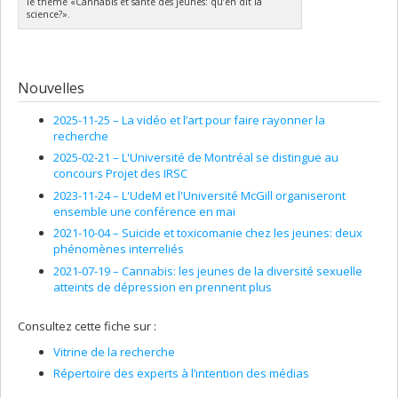
le thème «Cannabis et santé des jeunes: qu’en dit la
science?».
Nouvelles
2025-11-25 –
La vidéo et l’art pour faire rayonner la
recherche
2025-02-21 –
L'Université de Montréal se distingue au
concours Projet des IRSC
2023-11-24 –
L'UdeM et l'Université McGill organiseront
ensemble une conférence en mai
2021-10-04 –
Suicide et toxicomanie chez les jeunes: deux
phénomènes interreliés
2021-07-19 –
Cannabis: les jeunes de la diversité sexuelle
atteints de dépression en prennent plus
Consultez cette fiche sur :
Vitrine de la recherche
Répertoire des experts à l’intention des médias