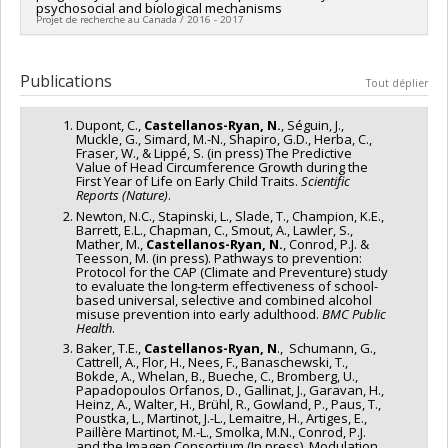
psychosocial and biological mechanisms
fonctionnement transitoire
Natalie Castellanos Ryan
,
William Fraser
,
Cathy Vaillancourt
,
Projet de recherche au Canada / 2016 - 2017
Gina Muckle
Sources de financement :
IRSC/Instituts de recherche en
Chercheur principal :
Catherine Herba
santé du Canada
Co-chercheurs :
Jean Séguin
,
Sarah Lippé
,
Sonia Lupien
,
Publications
Tout déplier
Programmes de subvention :
PVXX5647-(MOP) Subvention de
Natalie Castellanos Ryan
,
William Fraser
,
Cathy Vaillancourt
,
fonctionnement incluant les subventions de fonctionnement
Gina Muckle
programmatiques (général)
Dupont, C.,
Castellanos-Ryan, N.
, Séguin, J.,
Sources de financement :
IRSC/Instituts de recherche en
Muckle, G., Simard, M.-N., Shapiro, G.D., Herba, C.,
santé du Canada
Fraser, W., & Lippé, S. (in press) The Predictive
Programmes de subvention :
PVXXXXXX-(PJT) Subvention
Value of Head Circumference Growth during the
First Year of Life on Early Child Traits.
Scientific
Projet
Reports (Nature)
.
Newton, N.C., Stapinski, L., Slade, T., Champion, K.E.,
Barrett, E.L., Chapman, C., Smout, A., Lawler, S.,
Mather, M.,
Castellanos-Ryan, N.
, Conrod, P.J. &
Teesson, M. (in press). Pathways to prevention:
Protocol for the CAP (Climate and Preventure) study
to evaluate the long-term effectiveness of school-
based universal, selective and combined alcohol
misuse prevention into early adulthood.
BMC Public
Health
.
Baker, T.E.,
Castellanos-Ryan, N
., Schumann, G.,
Cattrell, A., Flor, H., Nees, F., Banaschewski, T.,
Bokde, A., Whelan, B., Bueche, C., Bromberg, U.,
Papadopoulos Orfanos, D., Gallinat, J., Garavan, H.,
Heinz, A., Walter, H., Brühl, R., Gowland, P., Paus, T.,
Poustka, L., Martinot, J.-L., Lemaitre, H., Artiges, E.,
Paillère Martinot, M.-L., Smolka, M.N., Conrod, P.J.
and the Imagen Consortium (In press). Modulation