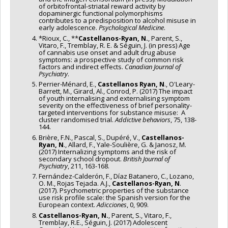
of orbitofrontal-striatal reward activity by
dopaminergic functional polymorphisms
contributes to a predisposition to alcohol misuse in
early adolescence.
Psychological Medicine
.
*Rioux, C., **
Castellanos-Ryan, N.
, Parent, S.,
Vitaro, F., Tremblay, R. E. & Séguin, J. (in press) Age
of cannabis use onset and adult drug abuse
symptoms: a prospective study of common risk
factors and indirect effects.
Canadian Journal of
Psychiatry
.
Perrier-Ménard, E.,
Castellanos Ryan, N
., O'Leary-
Barrett, M., Girard, Al., Conrod, P. (2017) The impact
of youth internalising and externalising symptom
severity on the effectiveness of brief personality-
targeted interventions for substance misuse: A
cluster randomised trial.
Addictive behaviors
, 75, 138-
144.
Brière, F.N., Pascal, S., Dupéré, V.,
Castellanos-
Ryan, N
., Allard, F., Yale-Soulière, G. & Janosz, M.
(2017) Internalizing symptoms and the risk of
secondary school dropout.
British Journal of
Psychiatry
, 211, 163-168.
Fernández-Calderón, F., Díaz Batanero, C., Lozano,
O. M., Rojas Tejada. A.J.,
Castellanos-Ryan, N
.
(2017). Psychometric properties of the substance
use risk profile scale: the Spanish version for the
European context.
Adicciones
, 0, 909.
Castellanos-Ryan, N.
, Parent, S., Vitaro, F.,
Tremblay, R.E., Séguin, J. (2017) Adolescent