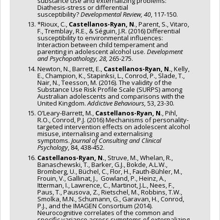
substance use and externalizing problems:
Diathesis-stress or differential
susceptibility?
Developmental Review, 40
, 117-150.
*Rioux, C.,
Castellanos-Ryan, N
., Parent, S., Vitaro,
F., Tremblay, R.E., & Séguin, J.R. (2016) Differential
susceptibility to environmental influences:
Interaction between child temperament and
parenting in adolescent alcohol use.
Development
and Psychopathology,
28,
265-275.
Newton, N., Barrett, E.,
Castellanos-Ryan, N.
, Kelly,
E., Champion, K., Stapinksi, L., Conrod, P., Slade, T.,
Nair, N., Teesson, M. (2016). The validity of the
Substance Use Risk Profile Scale (SURPS) among
Australian adolescents and comparisons with the
United Kingdom.
Addictive Behaviours,
53, 23-30.
O’Leary-Barrett, M.,
Castellanos-Ryan, N
., Pihl,
R.O., Conrod, P.J. (2016) Mechanisms of personality-
targeted intervention effects on adolescent alcohol
misuse, internalising and externalising
symptoms.
Journal of Consulting and Clinical
Psychology
, 84, 438-452.
Castellanos-Ryan, N.
, Struve, M., Whelan, R.,
Banaschewski, T., Barker, G.J., Bokde, A.L.W.,
Bromberg, U., Büchel, C., Flor, H., Fauth-Bühler, M.,
Frouin, V., Gallinat, J., Gowland, P., Heinz, A.,
Itterman, I., Lawrence, C., Martinot, J.L., Nees, F.,
Paus, T., Pausova, Z., Rietschel, M., Robbins, T.W.,
Smolka, M.N., Schumann, G., Garavan, H., Conrod,
P.J., and the IMAGEN Consortium (2014).
Neurocognitive correlates of the common and
specific variance across symptoms of externalizing