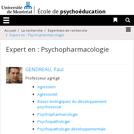
Passer
au
/
École de
psychoéducation
contenu
Liens 
R
Menu
N
Accueil
La recherche
Expertises de recherche
Expert en : Psychopharmacologie
Expert en : Psychopharmacologie
GENDREAU, Paul
Professeur agrégé
Agression
Agressivité
Bases biologiques du développement
psychosocial
Psychopharmacologie
Psychopathologie
Psychopathologie développementale