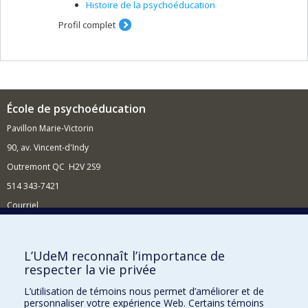
Histoire de la psychoéducation
Profil complet
École de psychoéducation
Pavillon Marie-Victorin
90, av. Vincent-d'Indy
Outremont QC H2V 2S9
514 343-7421
Courriel
Nouvelles
Comment soutenir l'École?
L’UdeM reconnaît l’importance de
respecter la vie privée
BESOIN D'AIDE?
L’utilisation de témoins nous permet d’améliorer et de
Plan du site
personnaliser votre expérience Web. Certains témoins