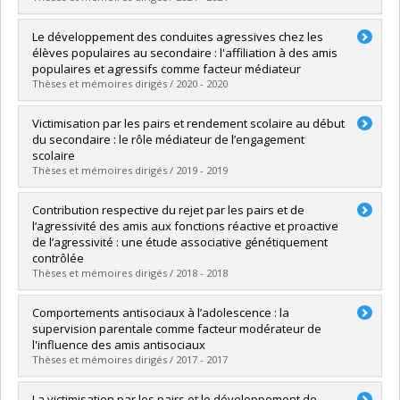
Diplômé(e) :
Djaiz, Yousra Warda
Le développement des conduites agressives chez les
Cycle :
Maîtrise
élèves populaires au secondaire : l'affiliation à des amis
Diplôme obtenu :
M. Sc.
populaires et agressifs comme facteur médiateur
Lien vers le document dans Papyrus
Thèses et mémoires dirigés / 2020 - 2020
Diplômé(e) :
Mireault, Sandrine
Victimisation par les pairs et rendement scolaire au début
Cycle :
Maîtrise
du secondaire : le rôle médiateur de l’engagement
Diplôme obtenu :
M. Sc.
scolaire
Lien vers le document dans Papyrus
Thèses et mémoires dirigés / 2019 - 2019
Diplômé(e) :
Bélanger, Félix
Contribution respective du rejet par les pairs et de
Cycle :
Maîtrise
l’agressivité des amis aux fonctions réactive et proactive
Diplôme obtenu :
M. Sc.
de l’agressivité : une étude associative génétiquement
Lien vers le document dans Papyrus
contrôlée
Thèses et mémoires dirigés / 2018 - 2018
Diplômé(e) :
Valiquette, Judith
Comportements antisociaux à l’adolescence : la
Cycle :
Maîtrise
supervision parentale comme facteur modérateur de
Diplôme obtenu :
M. Sc.
l'influence des amis antisociaux
Lien vers le document dans Papyrus
Thèses et mémoires dirigés / 2017 - 2017
Diplômé(e) :
Bittar-Piekutowski, Malaïka
La victimisation par les pairs et le développement de