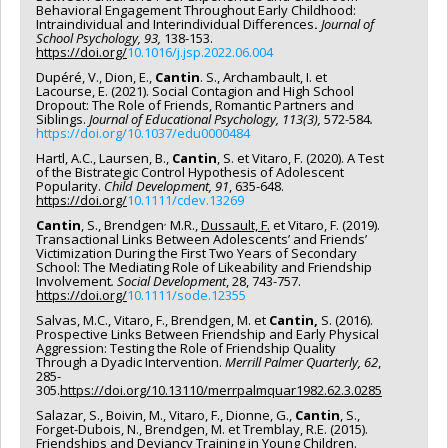
Behavioral Engagement Throughout Early Childhood:
Intraindividual and Interindividual Differences
.
Journal of
School Psychology, 93,
138-153.
https://doi.org/
10.1016/j.jsp.2022.06.004
Dupéré, V., Dion, E.,
Cantin
. S., Archambault, I. et
Lacourse, E. (2021). Social Contagion and High School
Dropout: The Role of Friends, Romantic Partners and
Siblings.
Journal of Educational Psychology, 113(3),
572-584
.
https://doi.org/10.1037/edu0000484
Hartl, A.C., Laursen, B.,
Cantin
, S. et Vitaro, F. (2020). A Test
of the Bistrategic Control Hypothesis of Adolescent
Popularity.
Child Development, 91
, 635-648.
https://doi.org/
10.1111/cdev.13269
,
Cantin
, S., Brendgen
M.R.,
Dussault, F.
et Vitaro, F. (2019).
Transactional Links Between Adolescents’ and Friends’
Victimization During the First Two Years of Secondary
School: The Mediating Role of Likeability and Friendship
Involvement
. Social Development
, 28, 743-757.
https://doi.org/
10.1111/sode.12355
Salvas, M.C., Vitaro, F., Brendgen, M. et
Cantin,
S. (2016).
Prospective Links Between Friendship and Early Physical
Aggression: Testing the Role of Friendship Quality
Through a Dyadic Intervention.
Merrill Palmer Quarterly, 62
,
285-
305.
https://doi.org/10.13110/merrpalmquar1982.62.3.0285
Salazar, S., Boivin, M., Vitaro, F., Dionne, G.,
Cantin
, S.,
Forget-Dubois, N., Brendgen, M. et Tremblay, R.E. (2015).
Friendships and Deviancy Training in Young Children.