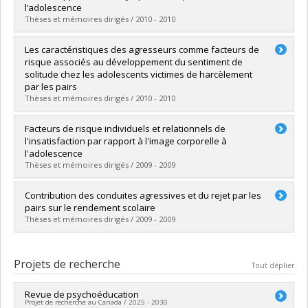
Lien vers le document dans Papyrus
l’adolescence
Thèses et mémoires dirigés / 2010 - 2010
Diplômé(e) :
Jerabkova, Barbara
Les caractéristiques des agresseurs comme facteurs de
Cycle :
Maîtrise
risque associés au développement du sentiment de
Diplôme obtenu :
M. Sc.
solitude chez les adolescents victimes de harcèlement
Lien vers le document dans Papyrus
par les pairs
Thèses et mémoires dirigés / 2010 - 2010
Diplômé(e) :
Ferrer, Sarah
Facteurs de risque individuels et relationnels de
Cycle :
Maîtrise
l'insatisfaction par rapport à l'image corporelle à
Diplôme obtenu :
M. Sc.
l'adolescence
Lien vers le document dans Papyrus
Thèses et mémoires dirigés / 2009 - 2009
Diplômé(e) :
Stan, Simina Nicoleta
Contribution des conduites agressives et du rejet par les
Cycle :
Maîtrise
pairs sur le rendement scolaire
Diplôme obtenu :
M. Sc.
Thèses et mémoires dirigés / 2009 - 2009
Lien vers le document dans Papyrus
Diplômé(e) :
St-Amand, Jérôme
Cycle :
Maîtrise
Projets de recherche
Tout déplier
Diplôme obtenu :
M.A.
Lien vers le document dans Papyrus
Revue de psychoéducation
Projet de recherche au Canada / 2025 - 2030