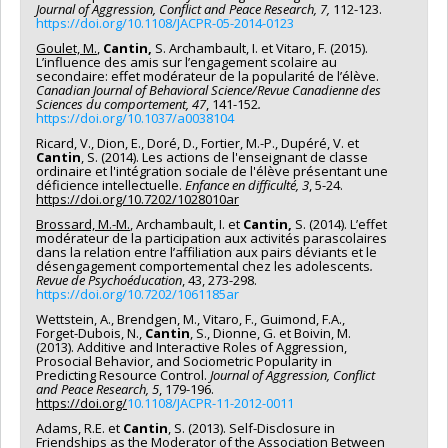
Journal of Aggression, Conflict and Peace Research, 7,
112-123.
https://doi.org/10.1108/JACPR-05-2014-0123
Goulet, M.
,
Cantin,
S. Archambault, I. et Vitaro, F. (2015).
L’influence des amis sur l’engagement scolaire au
secondaire: effet modérateur de la popularité de l’élève.
Canadian Journal of Behavioral Science/Revue Canadienne des
Sciences du comportement, 47
, 141-152
.
https://doi.org/10.1037/a0038104
Ricard, V., Dion, E., Doré, D., Fortier, M.-P., Dupéré, V. et
Cantin
, S. (2014). Les actions de l'enseignant de classe
ordinaire et l'intégration sociale de l'élève présentant une
déficience intellectuelle.
Enfance en difficulté, 3
, 5-24.
https://doi.org/10.7202/1028010ar
Brossard, M.-M.
, Archambault, I. et
Cantin,
S. (2014). L’effet
modérateur de la participation aux activités parascolaires
dans la relation entre l’affiliation aux pairs déviants et le
désengagement comportemental chez les adolescents
.
Revue de Psychoéducation
, 43, 273-298.
https://doi.org/10.7202/1061185ar
Wettstein, A., Brendgen, M., Vitaro, F., Guimond, F.A.,
Forget-Dubois, N.,
Cantin
, S., Dionne, G. et Boivin, M.
(2013). Additive and Interactive Roles of Aggression,
Prosocial Behavior, and Sociometric Popularity in
Predicting Resource Control.
Journal of Aggression, Conflict
and Peace Research, 5
, 179-196.
https://doi.org/
10.1108/JACPR-11-2012-0011
Adams, R.E. et
Cantin
, S. (2013). Self-Disclosure in
Friendships as the Moderator of the Association Between