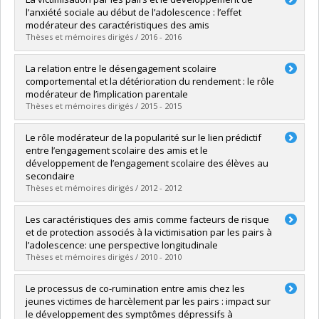
Cycle :
Maîtrise
l’anxiété sociale au début de l’adolescence : l’effet
Diplôme obtenu :
M. Sc.
modérateur des caractéristiques des amis
Lien vers le document dans Papyrus
Thèses et mémoires dirigés / 2016 - 2016
Diplômé(e) :
Allard, Ariane
La relation entre le désengagement scolaire
Cycle :
Maîtrise
comportemental et la détérioration du rendement : le rôle
Diplôme obtenu :
M. Sc.
modérateur de l’implication parentale
Lien vers le document dans Papyrus
Thèses et mémoires dirigés / 2015 - 2015
Diplômé(e) :
LaRose-Hebert, Gabryelle
Le rôle modérateur de la popularité sur le lien prédictif
Cycle :
Maîtrise
entre l’engagement scolaire des amis et le
Diplôme obtenu :
M. Sc.
développement de l’engagement scolaire des élèves au
Lien vers le document dans Papyrus
secondaire
Thèses et mémoires dirigés / 2012 - 2012
Diplômé(e) :
Goulet, Mélissa
Les caractéristiques des amis comme facteurs de risque
Cycle :
Maîtrise
et de protection associés à la victimisation par les pairs à
Diplôme obtenu :
M. Sc.
l’adolescence: une perspective longitudinale
Lien vers le document dans Papyrus
Thèses et mémoires dirigés / 2010 - 2010
Diplômé(e) :
Martel-Olivier, Elisabeth
Le processus de co-rumination entre amis chez les
Cycle :
Maîtrise
jeunes victimes de harcèlement par les pairs : impact sur
Diplôme obtenu :
M. Sc.
le développement des symptômes dépressifs à