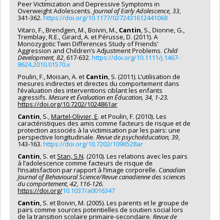
Peer Victimization and Depressive Symptoms in
Overweight Adolescents.
Journal of Early Adolescence, 33
,
341-362.
https://doi.org/10.1177/0272431612441068
Vitaro, F., Brendgen, M., Boivin, M.,
Cantin
, S., Dionne, G.,
Tremblay, R.E., Girard, A. et Pérusse, D. (2011). A
Monozygotic Twin Differences Study of Friends’
Aggression and Children’s Adjustment Problems.
Child
Development, 82
, 617-632.
https://doi.org/10.1111/j.1467-
8624.2010.01570.x
Poulin, F., Moisan, A. et
Cantin
, S. (2011). L’utilisation de
mesures indirectes et directes du comportement dans
l’évaluation des interventions ciblant les enfants
agressifs.
Mesure et Évaluation en Éducation, 34,
1-23.
https://doi.org/10.7202/1024861ar
Cantin
, S.,
Martel-Olivier, E
. et Poulin, F. (2010)
.
Les
caractéristiques des amis comme facteurs de risque et de
protection associés à la victimisation par les pairs: une
perspective longitudinale.
Revue de psychoéducation, 39
,
143-163.
https://doi.org/10.7202/1096528ar
Cantin
, S. et
Stan, S.N
. (2010). Les relations avec les pairs
à l’adolescence comme facteurs de risque de
l’insatisfaction par rapport à l’image corporelle.
Canadian
Journal of Behavioural Science/Revue canadienne des sciences
du comportement, 42
,
116-126.
https://doi.org/
10.1037/a0016347
Cantin
, S. et Boivin, M. (2005). Les parents et le groupe de
pairs comme sources potentielles de soutien social lors
de la transition scolaire primaire-secondaire.
Revue de