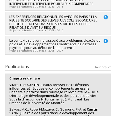
DES ADOLESCENTS : COMPRENDRE POUR MIEUX
Programmes de subvention :
PVXXXXXX-Subvention Savoir
Archambault
INTERVENIR ET INTERVENIR POUR MIEUX COMPRENDRE
Sources de financement :
CRSH/Conseil de recherches en
Projet de recherche au Canada / 2013 - 2018
sciences humaines du Canada
Programmes de subvention :
Chercheur principal :
LES EXPERIENCES RELATIONNELLES AVEC LES PAIRS ET LA
Frank Vitaro
REUSSITE SCOLAIRE DES ELEVES A L'ECOLE SECONDAIRE :
Co-chercheurs :
Stéphane Cantin
,
Sylvana Côté
,
Isabelle
LE ROLE DES RELATIONS SOCIALES DIFFICILES ET DES
Ouellet-Morin
,
Marie-Claude Salvas
,
Rose Marie Mara
RELATIONS D'AMITIE A RISQUE
Brendgen
,
François Poulin
Projet de recherche au Canada / 2008 - 2010
Sources de financement :
FRQSC/Fonds de recherche du
Québec - Société et culture (FQRSC)
Chercheur principal :
Le contexte relationnel associé aux problèmes d’excès de
Stéphane Cantin
poids et le développement des sentiments de détresse
Programmes de subvention :
PVXXXXXX-(SE) Programme
Sources de financement :
CRSH/Conseil de recherches en
psychologique au début de l’adolescence
Soutien aux équipes de recherche - Stade de développement
sciences humaines du Canada
Projet de recherche au Canada / 2005 - 2007
: Renouvellement
Programmes de subvention :
Chercheur principal :
Stéphane Cantin
Sources de financement :
FRQ_tous
Publications
Tout déplier
Programmes de subvention :
Chapitres de livre
Vitaro, F. et
Cantin
, S (sous presse). Pairs déviants,
influences génétiques et comportements agressifs.
Chapitre à paraître dans l’ouvrage collectif intitulé « De la
criminologie développementale et des parcours de vie».
Sous la direction de N. Fontaine (Ed.). Montréal : Les
Presses de l’Université de Montréal
Salvas, M.C., Robert-Mazaye, C., Guimond, F.-A. et
Cantin
,
S (2020). Le rôle des pairs dans le développement des