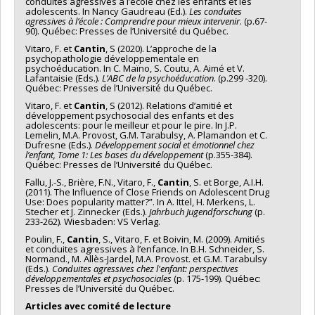
conduites agressives à l’école chez les enfants et les
adolescents. In Nancy Gaudreau (Ed.).
Les conduites
agressives à l’école : Comprendre pour mieux intervenir
. (p.67-
90). Québec: Presses de l’Université du Québec.
Vitaro, F. et
Cantin
, S (2020). L’approche de la
psychopathologie développementale en
psychoéducation. In C. Maïno, S. Coutu, A. Aimé et V.
Lafantaisie (Eds.).
L’ABC de la psychoéducation
. (p.299 -320).
Québec: Presses de l’Université du Québec.
Vitaro, F. et
Cantin
, S (2012). Relations d’amitié et
développement psychosocial des enfants et des
adolescents: pour le meilleur et pour le pire. In J.P.
Lemelin, M.A. Provost, G.M. Tarabulsy, A. Plamandon et C.
Dufresne (Eds.).
Développement social et émotionnel chez
l’enfant, Tome 1: Les bases du développement
(p.355-384).
Québec: Presses de l’Université du Québec.
Fallu, J.-S., Brière, F.N., Vitaro, F.,
Cantin
, S. et Borge, A.I.H.
(2011). The Influence of Close Friends on Adolescent Drug
Use: Does popularity matter?”. In A. Ittel, H. Merkens, L.
Stecher et J. Zinnecker (Eds.).
Jahrbuch Jugendforschung
(p.
233-262). Wiesbaden: VS Verlag.
Poulin, F.,
Cantin
, S., Vitaro, F. et Boivin, M. (2009). Amitiés
et conduites agressives à l’enfance. In B.H. Schneider, S.
Normand., M. Allès-Jardel, M.A. Provost. et G.M. Tarabulsy
(Eds.).
Conduites agressives chez l'enfant: perspectives
développementales et psychosociales
(p. 175-199). Québec:
Presses de l’Université du Québec.
Articles avec comité de lecture