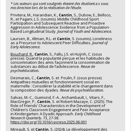
* Les auteurs qui sont soulignés étaient des étudiant.e.s sous
ma direction lors de la réalisation de l’étude.
Privitera, M., Harandian, K.,
Cantin
, S., Dubow, E., Belloco,
R., et Pagani, L.S. (soumis). Middle Childhood Sport
Participation and Subsequent Reactive and Proactive
Aggression in Adolescence: Evidence from a Population-
Based Longitudinal Study.
Journal of Youth and Adolescence.
Laursen, B., Altman, R.L. et
Cantin
, S. (soumis). Loneliness
as a Precursor to Adolescent Peer Difficulties.
Journal of
Early Adolescence.
Bouchard, R.
,
Cantin
, S., Fallu, J.S. et Huỳnh, C. (sous
presse). Quand la popularité perçue et les habitudes de
consommation des amis façonnent la consommation de
substances au début de l’adolescence.
Revue de
psychoéducation.
Desmarais, C.,
Cantin
, S. et Poulin, F. (sous presse).
Antipathies mutuelles et fonctionnement social en
maternelle : Considérer la stabilité et le changement dans
la composition des dyades.
Revue de psychoéducation.
Salvas, M.-C., Guimond, F.-A., Archambault, I., Vitaro, F.,
MacGregor, P.,
Cantin
, S. et Robert-Mazaye, C. (2025). The
Role of Friends’ Characteristics in the Development of
Children’s Classroom Engagement and Peer Acceptance
in Kindergarten: A Dyadic Approach.
Early Childhood
Research Quarterly.
73, 27-38.
https://doi.org/10.1016/j.ecresq.2025.06.001
Mireault, S.
et
Cantin
, S. (2024). Le développement des