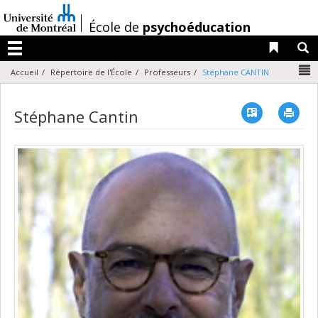
Passer
au
/
École de
psychoéducation
contenu
Liens 
R
Menu
N
Accueil
Répertoire de l'École
Professeurs
Stéphane CANTIN
Vcard
Imp
Stéphane Cantin