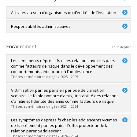
Activités au sein d’organismes ou d’entités de l’institution
Directeur et rédacteur en chef de la Revue de
Responsabilités administratives
psychoéducation
Responsable des études supérieures (maîtrise et doctorat)
Encadrement
Tout déplier
Les sentiments dépressifs et les relations avec les pairs
comme facteurs de risque dans le développement des
comportements antisociaux à l’adolescence
Thèses et mémoires dirigés / 2025 - 2025
Diplômé(e) :
Gagné-Legault, Guillaume
Victimisation par les pairs en période de transition
Cycle :
Maîtrise
scolaire : le faible nombre d’amis, l’instabilité des relations
Diplôme obtenu :
M. Sc.
d’amitié et l’identité des amis comme facteurs de risque
Lien vers le document dans Papyrus
Thèses et mémoires dirigés / 2024 - 2024
Diplômé(e) :
El-Akhras, Hossein
Les symptômes dépressifs chez les adolescents victimes
Cycle :
Maîtrise
de harcèlement par les pairs : l'effet protecteur de la
Diplôme obtenu :
M. Sc.
relation parent-adolescent
Lien vers le document dans Papyrus
Thèses et mémoires dirigés / 2024 - 2024