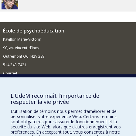
École de psychoéducation
Pavillon Marie-Victorin
90, av. Vincent-d'Indy
Outremont QC H2V 2S9
514 343-7421
Courriel
Nouvelles
Comment soutenir l'École?
L’UdeM reconnaît l’importance de
respecter la vie privée
BESOIN D'AIDE?
L’utilisation de témoins nous permet d’améliorer et de
Plan du site
personnaliser votre expérience Web. Certains témoins
Signaler une erreur
sont obligatoires pour assurer le fonctionnement et la
sécurité du site Web, alors que d’autres enregistrent vos
Accessibilité
préférences. En acceptant tout, vous consentez à notre