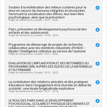
Chercheur principal :
Soutien à la mobilisation des milieux scolaires pour la
Stéphane Cantin
mise en oeuvre de mesures intégrées et structurées
Sources de financement :
FRQSC/Fonds de recherche du
favorisant la socialisation des élèves, leur bien-être
Québec - Société et culture (FQRSC)
psychologique, ainsi que la prévention
Programmes de subvention :
PVXXXXXX-(RE) Soutien
Projet de recherche au Canada / 2021 - 2026
publication de revues et de transfert de connaissance (conf,
coll, revues etc...)
Sources de financement :
Pairs, prévention et développement psychosocial des
CRSH/Conseil de recherches en
enfants et des adolescents
sciences humaines du Canada
Projet de recherche au Canada / 2018 - 2023
Programmes de subvention :
PVX99097-Subvention de
développement de partenariat
Chercheur principal :
Programme de démarrage de projets de recherche
Frank Vitaro
collaborative avec les membres industriels d'IVADO -
Co-chercheurs :
François Bowen
,
Stéphane Cantin
,
Isabelle
Myelin: l'intelligence collective au service de l'autisme
Ouellet-Morin
,
Nathalie Fontaine
,
Natalie Castellanos Ryan
,
Projet de recherche au Canada / 2021 - 2022
Marie-Claude Salvas
,
Sébastien Normand
,
Rose Marie Mara
Brendgen
,
François Poulin
,
Anne-Sophie Denault
,
Melanie
Chercheur principal :
ÉVALUATION DE L'IMPLANTATION ET DES RETOMBÉES DU
Jian-Yun Nie
Dirks
,
Fanny-Alexandra Guimond
PROGRAMME DIRE AUPRÈS DES ÉLÈVES DE LA MATERNELLE
Co-chercheurs :
Stéphane Cantin
ET DU PRIMAIRE
Sources de financement :
FRQSC/Fonds de recherche du
Sources de financement :
Myelin (10146200 Canada inc.)
Projet de recherche au Canada / 2015 - 2022
Québec - Société et culture (FQRSC)
Programmes de subvention :
Programmes de subvention :
PVXXXXXX-(SE) Programme
Chercheur principal :
La contribution des relations amicales et des pratiques
François Bowen
Soutien aux équipes de recherche - Stade de développement
éducatives dans l'engagement et la réussite en début de
Co-chercheurs :
Roch Chouinard
,
Nadia Desbiens
,
Isabelle
: Renouvellement
scolarité : une étude longitudinale-explicative
Montésinos-Gelet
,
Stéphane Cantin
,
Éric Morissette
,
J David
Projet de recherche au Canada / 2017 - 2019
Smith
,
Judith Beaulieu
,
Bonnie Leadbeater
Sources de financement :
CRSH/Conseil de recherches en
Chercheur principal :
LE ROLE DES PAIRS DANS LE DEVELOPPEMENT
Marie-Claude Salvas
sciences humaines du Canada
PSYCHOSOCIAL, SCOLAIRE ET PHYSIQUE DES ENFANTS ET
Co-chercheurs :
Frank Vitaro
,
Stéphane Cantin
,
Isabelle