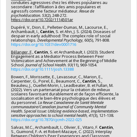
conduites agressives chez les élèves populaires au
secondaire : l’affiliation à des amis populaires et
agressifs comme facteur médiateur.
Revue de
psychoéducation. 53
(2), 248-272.
https://doi.org/10.7202/1114501ar
Dupéré, V., Dion, E., Pelletier-Dumas, M., Lacourse, E.,
Archambault, I.,
Cantin
, S. et Ahn, J. S. (2024). Diseases of
despair in early adulthood: The complex role of social
relationships.
Developmental Psychology,
60(5), 791-808.
https://doi.org/10.1037/dev0001716
Bélanger, F
.,
Cantin
, S. et Archambault, I. (2023). Student
Engagement as a Mediator Process Between Peer
Victimization and Achievement at the Beginning of Middle
School.
Journal of School Health. 93
(11), 969-1054.
https://doi.org/10.1111/josh.13388
Bowen, F., Morissette, E., Levasseur, C., Marion, E.,
Carpentier, G., Poirel, E., Beaumont, C.,
Cantin
, S.,
Beaulieu, J., Ouellet-Morin, I., Leadbeater, B. et Fullan, M.
(2022). Vers un partenariat pour la création de milieux
scolaires favorisant durablement et de façon efficiente, la
socialisation et le bien-être psychologique des élèves et
du personnel.
La Revue Canadienne de Santé Mentale
communautaire/Canadian Journal of Community Mental
Health.
Special Issue: Utilizing evidence-based, implementation-
sensitive approaches to school mental health, 41
(3), 121-138
.
https://doi.org/10.7870/cjcmh-2022-025
Salvas, M.C., Archambault, I., Olivier, E., Vitaro, F.
Cantin
,
S., Guimond, F.-A. et Robert-Mazaye, C. (2022). Interplay
Between Children’s Peer Experiences and Classroom