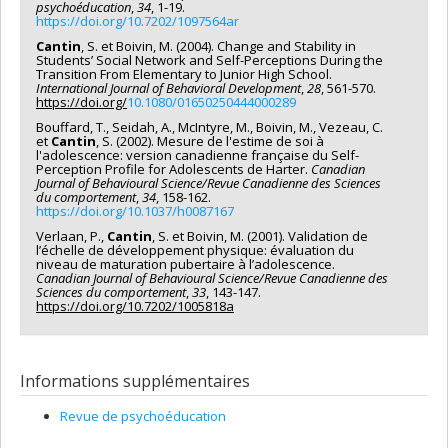
psychoéducation
,
34
, 1-19.
https://doi.org/10.7202/1097564ar
Cantin
, S. et Boivin, M. (2004). Change and Stability in
Students’ Social Network and Self-Perceptions During the
Transition From Elementary to Junior High School.
International Journal of Behavioral Development
,
28
, 561-570.
https://doi.org/
10.1080/01650250444000289
Bouffard, T., Seidah, A., McIntyre, M., Boivin, M., Vezeau, C.
et
Cantin
, S. (2002). Mesure de l'estime de soi à
l'adolescence: version canadienne française du Self-
Perception Profile for Adolescents de Harter.
Canadian
Journal of Behavioural Science/Revue Canadienne des Sciences
du comportement
,
34
, 158-162.
https://doi.org/10.1037/h0087167
Verlaan, P.,
Cantin
, S. et Boivin, M. (2001). Validation de
l’échelle de développement physique: évaluation du
niveau de maturation pubertaire à l’adolescence.
Canadian Journal of Behavioural Science/Revue Canadienne des
Sciences du comportement
,
33
, 143-147.
https://doi.org/10.7202/1005818a
Informations supplémentaires
Revue de psychoéducation