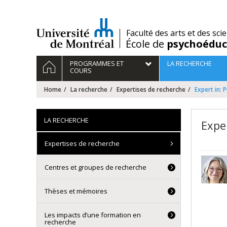
Passer
au
contenu
/
Faculté des arts et des sci
École de
psychoéduc
Navigation
HOME
PROGRAMMES ET
LA RECHERCHE
principale
COURS
Home
La recherche
Expertises de recherche
Expert in: 
LA RECHERCHE
Exper
Expertises de recherche
Centres et groupes de recherche
Thèses et mémoires
Les impacts d’une formation en
recherche