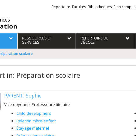
Liens
Répertoire
Facultés
Bibliothèques
Plan campus
externes
ences
ation
RESSOURCES ET
RÉPERTOIRE DE
SERVICES
L'ÉCOLE
Préparation scolaire
t in: Préparation scolaire
PARENT, Sophie
Vice-doyenne, Professeure titulaire
Child development
Relation mère-enfant
Étayage maternel
Préparation scolaire