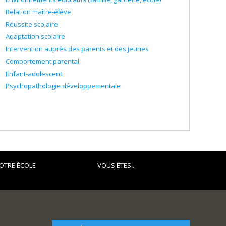
Relation maître-élève
Réussite scolaire
Adaptation scolaire
Intervention auprès des parents et des jeunes
Comportement parental
Enfant-adolescent
Psychopathologie développementale
OTRE ÉCOLE
VOUS ÊTES...