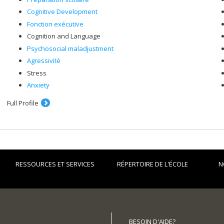
Cognitive Development
Fonction exécutive
Cognition and Language
Psychosocial maladjustment
Agressivité
Stress
Anxiety
Full Profile
RESSOURCES ET SERVICES
RÉPERTOIRE DE L'ÉCOLE
N
BESOIN D'AIDE?