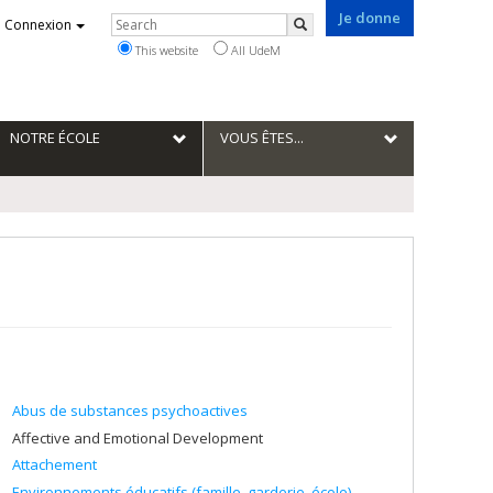
Je donne
Rechercher
Connexion
Search
This website
All UdeM
NOTRE ÉCOLE
VOUS ÊTES...
Abus de substances psychoactives
Affective and Emotional Development
Attachement
Environnements éducatifs (famille, garderie, école)