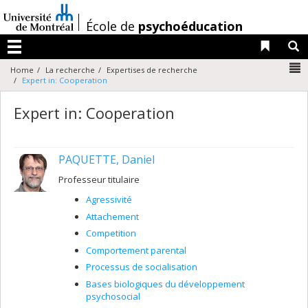
Passer
au
/
École de
psychoéducation
contenu
Liens 
R
Menu
N
Home
La recherche
Expertises de recherche
Expert in: Cooperation
Expert in: Cooperation
PAQUETTE, Daniel
Professeur titulaire
Agressivité
Attachement
Competition
Comportement parental
Processus de socialisation
Bases biologiques du développement
psychosocial