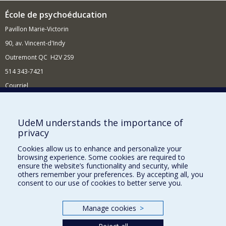
École de psychoéducation
Pavillon Marie-Victorin
90, av. Vincent-d'Indy
Outremont QC H2V 2S9
514 343-7421
Courriel
Nouvelles
Comment soutenir l'École?
UdeM understands the importance of
privacy
BESOIN D'AIDE?
Cookies allow us to enhance and personalize your
Plan du site
browsing experience. Some cookies are required to
Signaler une erreur
ensure the website’s functionality and security, while
others remember your preferences. By accepting all, you
Accessibilité
consent to our use of cookies to better serve you.
FACULTÉ DES ARTS ET DES SCIENCES
Manage cookies
>
Nos départements et écoles