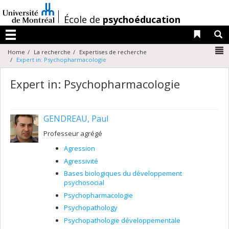
Passer
au
/
École de
psychoéducation
contenu
Liens 
R
Menu
N
Home
La recherche
Expertises de recherche
Expert in: Psychopharmacologie
Expert in: Psychopharmacologie
GENDREAU, Paul
Professeur agrégé
Agression
Agressivité
Bases biologiques du développement
psychosocial
Psychopharmacologie
Psychopathology
Psychopathologie développementale