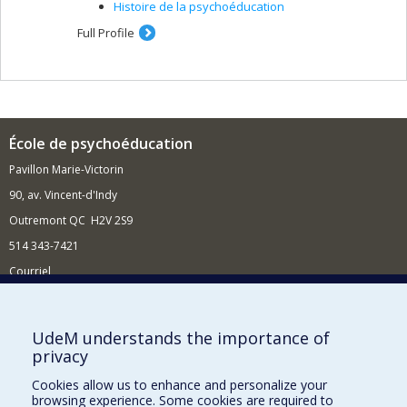
Histoire de la psychoéducation
Full Profile
École de psychoéducation
Pavillon Marie-Victorin
90, av. Vincent-d'Indy
Outremont QC H2V 2S9
514 343-7421
Courriel
Nouvelles
Comment soutenir l'École?
UdeM understands the importance of
privacy
BESOIN D'AIDE?
Cookies allow us to enhance and personalize your
Plan du site
browsing experience. Some cookies are required to