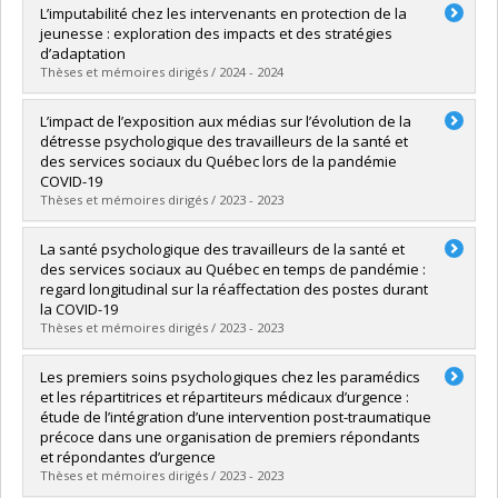
Graduate :
Poitras, Mélanie
L’imputabilité chez les intervenants en protection de la
Cycle :
Doctoral
jeunesse : exploration des impacts et des stratégies
Grade :
Ph. D.
d’adaptation
Lien vers le document dans Papyrus
Thèses et mémoires dirigés / 2024 - 2024
Graduate :
Lavallée, Victoria
L’impact de l’exposition aux médias sur l’évolution de la
Cycle :
Master's
détresse psychologique des travailleurs de la santé et
Grade :
M. Sc.
des services sociaux du Québec lors de la pandémie
Lien vers le document dans Papyrus
COVID-19
Thèses et mémoires dirigés / 2023 - 2023
Graduate :
Jalbert, Megane
La santé psychologique des travailleurs de la santé et
Cycle :
Master's
des services sociaux au Québec en temps de pandémie :
Grade :
M. Sc.
regard longitudinal sur la réaffectation des postes durant
Lien vers le document dans Papyrus
la COVID-19
Thèses et mémoires dirigés / 2023 - 2023
Graduate :
Rabasa, Axelle
Les premiers soins psychologiques chez les paramédics
Cycle :
Master's
et les répartitrices et répartiteurs médicaux d’urgence :
Grade :
M. Sc.
étude de l’intégration d’une intervention post-traumatique
Lien vers le document dans Papyrus
précoce dans une organisation de premiers répondants
et répondantes d’urgence
Thèses et mémoires dirigés / 2023 - 2023