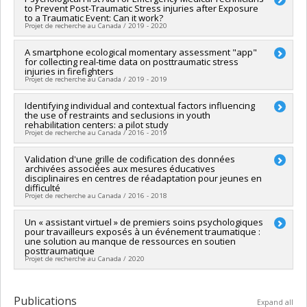
to Prevent Post-Traumatic Stress injuries after Exposure
Funding sources:
FRQSC/Fonds de recherche du Québec -
to a Traumatic Event: Can it work?
Société et culture (FQRSC)
Projet de recherche au Canada / 2019 - 2020
Grant programs:
PV113813-(NP) Soutien à la recherche pour la
relève professorale
Lead researcher :
A smartphone ecological momentary assessment "app"
Steve Geoffrion
for collecting real-time data on posttraumatic stress
Co-researchers :
Stéphane Guay
,
Luc De Montigny
injuries in firefighters
Funding sources:
IRSC/Instituts de recherche en santé du
Projet de recherche au Canada / 2019 - 2019
Canada
Grant programs:
PVXXXXXX-Subvention catalyseur
Lead researcher :
Identifying individual and contextual factors influencing
Stéphane Guay
the use of restraints and seclusions in youth
Co-researchers :
Isabelle Ouellet-Morin
,
Steve Geoffrion
rehabilitation centers: a pilot study
Funding sources:
IRSC/Instituts de recherche en santé du
Projet de recherche au Canada / 2016 - 2019
Canada
Grant programs:
PVXXXXXX-Subvention catalyseur
Lead researcher :
Validation d'une grille de codification des données
Steve Geoffrion
archivées associées aux mesures éducatives
Co-researchers :
Denis Lafortune
,
Caroline Larue
,
Alexandre
disciplinaires en centres de réadaptation pour jeunes en
Dumais
,
Julie Ménard
difficulté
Funding sources:
CRSH/Conseil de recherches en sciences
Projet de recherche au Canada / 2016 - 2018
humaines du Canada
Grant programs:
PV153480-Subventions de développement
Lead researcher :
Un « assistant virtuel » de premiers soins psychologiques
Steve Geoffrion
pour travailleurs exposés à un événement traumatique :
Savoir
Funding sources:
CRSH/Conseil de recherches en sciences
une solution au manque de ressources en soutien
humaines du Canada
posttraumatique
Grant programs:
PVX20020-Subvention institutionnelle du
Projet de recherche au Canada / 2020
CRSH - Subventions d'exploration
Lead researcher :
Steve Geoffrion
Co-researchers :
Christine Genest
Publications
Expand all