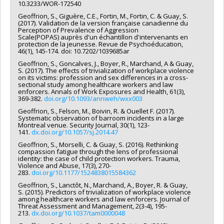
10.3233/WOR-172540
Geoffrion, S., Giguère, C.E., Fortin, M., Fortin, C. & Guay, S.
(2017). Validation de la version française canadienne du
Perception of Prevalence of Aggression
Scale(POPAS) auprès d'un échantillon d'intervenants en
protection de la jeunesse. Revue de Psychoéducation,
46(1), 145-174. doi: 10.7202/1039685ar
Geoffrion, S., Goncalves, J., Boyer, R., Marchand, A & Guay,
S. (2017). The effects of trivialization of workplace violence
on its victims: profession and sex differences in a cross-
sectional study among healthcare workers and law
enforcers. Annals of Work Exposures and Health, 61(3),
369-382.
doi.org/10.1093/annweh/wxx003
Geoffrion, S., Felson, M., Boivin, R. & Ouellet F. (2017).
Systematic observation of barroom incidents in a large
Montreal venue. Security Journal, 30(1), 123-
141.
dx.doi.org/10.1057/sj.2014.47
Geoffrion, S., Morselli, C. & Guay, S. (2016). Rethinking
compassion fatigue through the lens of professional
identity: the case of child protection workers. Trauma,
Violence and Abuse, 17(3), 270-
283.
doi.org/10.1177/1524838015584362
Geoffrion, S., Lanctôt, N., Marchand, A., Boyer, R. & Guay,
S. (2015). Predictors of trivialization of workplace violence
among healthcare workers and law enforcers. Journal of
Threat Assessment and Management, 2(3-4), 195-
213.
dx.doi.org/10.1037/tam0000048