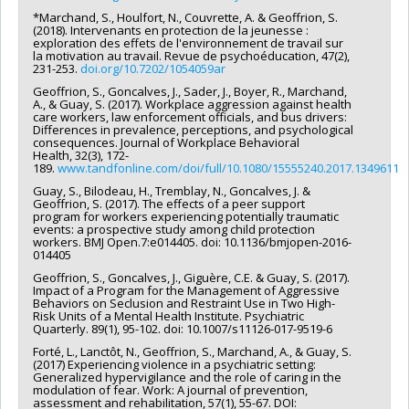
*Marchand, S., Houlfort, N., Couvrette, A. & Geoffrion, S.
(2018). Intervenants en protection de la jeunesse :
exploration des effets de l'environnement de travail sur
la motivation au travail. Revue de psychoéducation, 47(2),
231-253.
doi.org/10.7202/1054059ar
Geoffrion, S., Goncalves, J., Sader, J., Boyer, R., Marchand,
A., & Guay, S. (2017). Workplace aggression against health
care workers, law enforcement officials, and bus drivers:
Differences in prevalence, perceptions, and psychological
consequences. Journal of Workplace Behavioral
Health, 32(3), 172-
189.
www.tandfonline.com/doi/full/10.1080/15555240.2017.1349611
Guay, S., Bilodeau, H., Tremblay, N., Goncalves, J. &
Geoffrion, S. (2017). The effects of a peer support
program for workers experiencing potentially traumatic
events: a prospective study among child protection
workers. BMJ Open.7:e014405. doi: 10.1136/bmjopen-2016-
014405
Geoffrion, S., Goncalves, J., Giguère, C.E. & Guay, S. (2017).
Impact of a Program for the Management of Aggressive
Behaviors on Seclusion and Restraint Use in Two High-
Risk Units of a Mental Health Institute. Psychiatric
Quarterly. 89(1), 95-102. doi: 10.1007/s11126-017-9519-6
Forté, L., Lanctôt, N., Geoffrion, S., Marchand, A., & Guay, S.
(2017) Experiencing violence in a psychiatric setting:
Generalized hypervigilance and the role of caring in the
modulation of fear. Work: A journal of prevention,
assessment and rehabilitation, 57(1), 55-67. DOI: