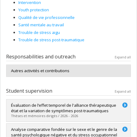
Intervention
Youth protection
Qualité de vie professionnelle
Santé mentale au travail
Trouble de stress aigu
Trouble de stress post-traumatique
Responsabilities and outreach
Expand all
Autres activités et contributions
Student supervision
Expand all
Évaluation de l’effet temporel de l'alliance thérapeutique
état et la variation de symptômes post-traumatiques
Thèses et mémoires dirigés / 2026 - 2026
Graduate :
Bellemare, François
Analyse comparative fondée sur le sexe et le genre de la
Cycle :
Doctoral
santé psychologique négative et du stress occupationnel