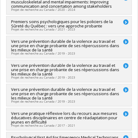
musculoskeletal and mental impairments: Improving
Co-researchers :
Frederick Aardema
,
Steve Geoffrion
,
Marie-
communication and concertation among stakeholders
France Marin
Projet de recherche au Canada / 2020 - 2024
Funding sources:
IRSC/Instituts de recherche en santé du
Canada
Lead researcher :
Premiers soins psychologiques pour les policiers de la
Marc Corbière
Grant programs:
PVXXXXXX-(PJT) Subvention Projet
Sûreté du Québec : vers une approche probante
Co-researchers :
Stéphane Guay
,
Tania Lecomte
,
Steve
Projet de recherche au Canada / 2021 - 2023
Geoffrion
Funding sources:
CRSH/Conseil de recherches en sciences
Lead researcher :
Vers une prévention durable de la violence au travail et
Steve Geoffrion
humaines du Canada
une prise en charge probante de ses répercussions dans
Co-researchers :
Christine Genest
Grant programs:
PVXXXXXX-Subvention Savoir
les milieux de la santé
Funding sources:
CRSH/Conseil de recherches en sciences
Projet de recherche au Canada / 2019 - 2023
humaines du Canada
Grant programs:
PVXXXXXX-Subvention d'engagement
Lead researcher :
Vers une prévention durable de la violence au travail et
Steve Geoffrion
partenarial
une prise en charge probante de ses répercussions dans
Funding sources:
FRQS/Fonds de recherche du Québec -
les milieux de la santé
Santé (FRSQ)
Projet de recherche au Canada / 2019 - 2023
Grant programs:
PVXXXXXX-Établissement de jeunes
chercheurs Juniors 1
Lead researcher :
Vers une prévention durable de la violence au travail et
Steve Geoffrion
une prise en charge probante de ses répercussions dans
Funding sources:
FRQS/Fonds de recherche du Québec -
les milieux de la santé
Santé (FRSQ)
Projet de recherche au Canada / 2019 - 2023
Grant programs:
PVXXXXXX-Bourse de carrière junior 1 FRQ-
IRSST en santé et sécurité au travail
Lead researcher :
Vers une pratique réflexive lors du recours aux mesures
Steve Geoffrion
éducatives disciplinaires en centre de réadaptation pour
Funding sources:
IRSST/Institut de recherche Robert-Sauvé en
jeunes en difficulté
santé et en sécurité du travail
Projet de recherche au Canada / 2017 - 2021
Grant programs:
Lead researcher :
Psychological First Aid For Emergency Medical Technicians
Steve Geoffrion