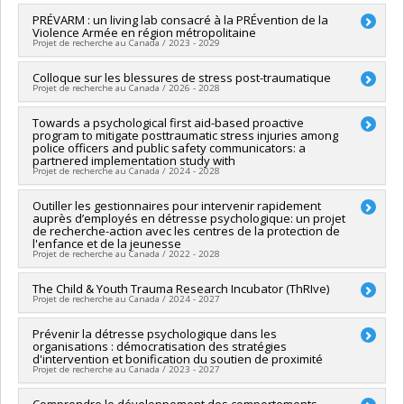
Funding sources:
IRSC/Instituts de recherche en santé du
Funding sources:
PRÉVARM : un living lab consacré à la PRÉvention de la
CRSH/Conseil de recherches en sciences
Canada
Violence Armée en région métropolitaine
humaines du Canada
Grant programs:
PVXXXXXX-(PJT) Subvention Projet
Projet de recherche au Canada / 2023 - 2029
Grant programs:
PV128152-Subvention de partenariat
Lead researcher :
Colloque sur les blessures de stress post-traumatique
Denis Lafortune
Projet de recherche au Canada / 2026 - 2028
Co-researchers :
Stéphane Guay
,
Étienne Blais
,
Chloé Leclerc
,
Frédéric Ouellet
,
Rémi Boivin
,
Francis Fortin
,
Steve Geoffrion
Lead researcher :
Towards a psychological first aid-based proactive
Steve Geoffrion
,
Dave Poitras
,
Kristel Tardif-Grenier
,
Yanick Charette
,
program to mitigate posttraumatic stress injuries among
Co-researchers :
Christine Lamarche
Mathilde Turcotte
police officers and public safety communicators: a
Funding sources:
CRSH/Conseil de recherches en sciences
Funding sources:
FRQSC/Fonds de recherche du Québec -
partnered implementation study with
humaines du Canada
Projet de recherche au Canada / 2024 - 2028
Société et culture (FQRSC)
Grant programs:
PV152160-Subvention Connexion
Grant programs:
PVXXXXXX-(AC) Actions concertées -
Lead researcher :
Outiller les gestionnaires pour intervenir rapidement
Steve Geoffrion
générique
auprès d’employés en détresse psychologique: un projet
Co-researchers :
Christine Genest
,
Delphine Collin-Vézina
,
de recherche-action avec les centres de la protection de
Rosemary Ricciardelli
,
R. Nicholas Carleton
,
Sandra E. Moll
,
l'enfance et de la jeunesse
Geneviève St-Hilaire
Projet de recherche au Canada / 2022 - 2028
Funding sources:
CRSH/Conseil de recherches en sciences
humaines du Canada
Funding sources:
The Child & Youth Trauma Research Incubator (ThRIve)
FRQSC/Fonds de recherche du Québec -
Projet de recherche au Canada / 2024 - 2027
Grant programs:
PVX99097-Subvention de développement de
Société et culture (FQRSC)
partenariat
Grant programs:
PVXXXXXX-(AC) Actions concertées -
Lead researcher :
Prévenir la détresse psychologique dans les
Delphine Collin-Vézina
générique
organisations : démocratisation des stratégies
Co-researchers :
Steve Geoffrion
d'intervention et bonification du soutien de proximité
Funding sources:
FCI/Fondation canadienne pour l'innovation
Projet de recherche au Canada / 2023 - 2027
Grant programs:
PVXXXXXX-Fonds d'innovation
Lead researcher :
Comprendre le développement des comportements
Steve Geoffrion