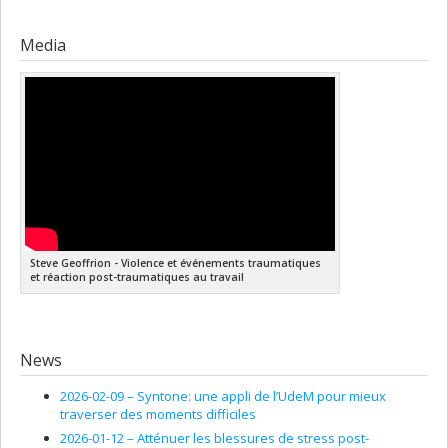
Media
Steve Geoffrion - Violence et événements traumatiques
et réaction post-traumatiques au travail
News
2026-02-09 –
Syntone: une appli de l’UdeM pour mieux
traverser des moments difficiles
2026-01-12 –
Atténuer les blessures de stress post-