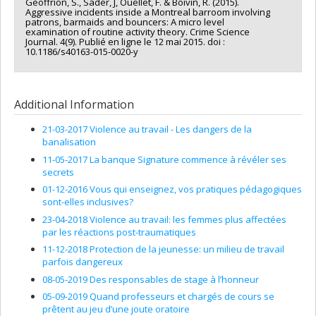
Geoffrion, S., Sader, J, Ouellet, F. & Boivin, R. (2015).
Aggressive incidents inside a Montreal barroom involving
patrons, barmaids and bouncers: A micro level
examination of routine activity theory. Crime Science
Journal. 4(9). Publié en ligne le 12 mai 2015. doi :
10.1186/s40163-015-0020-y
Additional Information
21-03-2017 Violence au travail - Les dangers de la
banalisation
11-05-2017 La banque Signature commence à révéler ses
secrets
01-12-2016 Vous qui enseignez, vos pratiques pédagogiques
sont-elles inclusives?
23-04-2018 Violence au travail: les femmes plus affectées
par les réactions post-traumatiques
11-12-2018 Protection de la jeunesse: un milieu de travail
parfois dangereux
08-05-2019 Des responsables de stage à l’honneur
05-09-2019 Quand professeurs et chargés de cours se
prêtent au jeu d’une joute oratoire