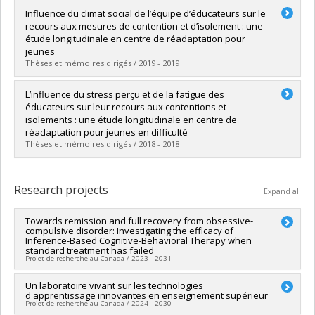
Graduate :
Drolet, Christine
Influence du climat social de l’équipe d’éducateurs sur le
Cycle :
Master's
recours aux mesures de contention et d’isolement : une
Grade :
M. Sc.
étude longitudinale en centre de réadaptation pour
Lien vers le document dans Papyrus
jeunes
Thèses et mémoires dirigés / 2019 - 2019
Graduate :
Roy, Camille
L’influence du stress perçu et de la fatigue des
Cycle :
Master's
éducateurs sur leur recours aux contentions et
Grade :
M. Sc.
isolements : une étude longitudinale en centre de
Lien vers le document dans Papyrus
réadaptation pour jeunes en difficulté
Thèses et mémoires dirigés / 2018 - 2018
Graduate :
Franche-Choquette, Geneviève
Cycle :
Master's
Research projects
Expand all
Grade :
M. Sc.
Lien vers le document dans Papyrus
Towards remission and full recovery from obsessive-
compulsive disorder: Investigating the efficacy of
Inference-Based Cognitive-Behavioral Therapy when
standard treatment has failed
Projet de recherche au Canada / 2023 - 2031
Lead researcher :
Un laboratoire vivant sur les technologies
Frederick Aardema
d'apprentissage innovantes en enseignement supérieur
Co-researchers :
Stéphane Guay
,
Steve Geoffrion
,
Robert-
Projet de recherche au Canada / 2024 - 2030
Paul Juster
,
Pierre Orban
,
Johana Monthuy-Blanc
,
Shiu Wong