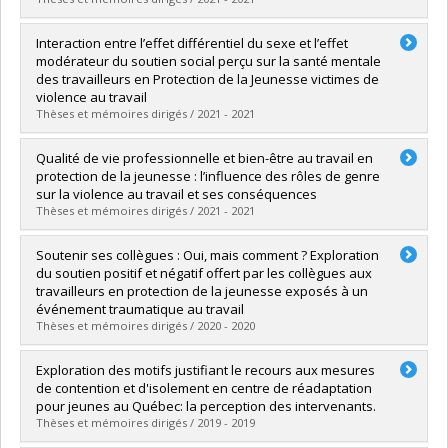
Graduate :
Guédé, Rocio
Interaction entre l’effet différentiel du sexe et l’effet
Cycle :
Master's
modérateur du soutien social perçu sur la santé mentale
Grade :
M. Sc.
des travailleurs en Protection de la Jeunesse victimes de
Lien vers le document dans Papyrus
violence au travail
Thèses et mémoires dirigés / 2021 - 2021
Graduate :
Bruneau, Sarah-Marie
Qualité de vie professionnelle et bien-être au travail en
Cycle :
Master's
protection de la jeunesse : l’influence des rôles de genre
Grade :
M.A.
sur la violence au travail et ses conséquences
Lien vers le document dans Papyrus
Thèses et mémoires dirigés / 2021 - 2021
Graduate :
Dufour, Renaud
Soutenir ses collègues : Oui, mais comment ? Exploration
Cycle :
Master's
du soutien positif et négatif offert par les collègues aux
Grade :
M. Sc.
travailleurs en protection de la jeunesse exposés à un
Lien vers le document dans Papyrus
événement traumatique au travail
Thèses et mémoires dirigés / 2020 - 2020
Graduate :
Lebrun, Gabrielle
Exploration des motifs justifiant le recours aux mesures
Cycle :
Master's
de contention et d'isolement en centre de réadaptation
Grade :
M. Sc.
pour jeunes au Québec: la perception des intervenants.
Lien vers le document dans Papyrus
Thèses et mémoires dirigés / 2019 - 2019