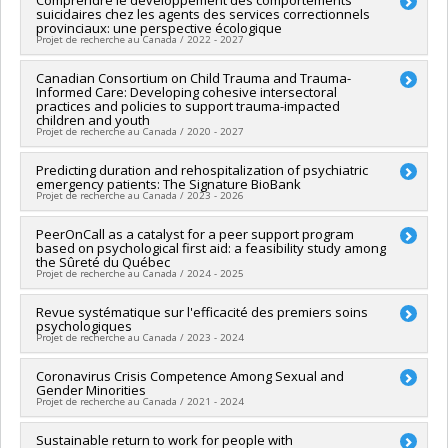
suicidaires chez les agents des services correctionnels
Funding sources:
FRQS/Fonds de recherche du Québec -
provinciaux: une perspective écologique
Santé (FRSQ)
Projet de recherche au Canada / 2022 - 2027
Grant programs:
PVXXXXXX-Bourse de chercheur-boursier :
Junior 2
Lead researcher :
Canadian Consortium on Child Trauma and Trauma-
Christine Genest
Informed Care: Developing cohesive intersectoral
Co-researchers :
Steve Geoffrion
,
Cécile Bardon
,
Rosemary
practices and policies to support trauma-impacted
Ricciardelli
children and youth
Funding sources:
CRSH/Conseil de recherches en sciences
Projet de recherche au Canada / 2020 - 2027
humaines du Canada
Grant programs:
PVXXXXXX-Subvention Savoir
Lead researcher :
Predicting duration and rehospitalization of psychiatric
Delphine Collin-Vézina
emergency patients: The Signature BioBank
Co-researchers :
Denis Lafortune
,
Isabelle Daigneault
,
Projet de recherche au Canada / 2023 - 2026
Isabelle Ouellet-Morin
,
Steve Geoffrion
Funding sources:
CRSH/Conseil de recherches en sciences
Lead researcher :
PeerOnCall as a catalyst for a peer support program
Stéphane Guay
humaines du Canada
based on psychological first aid: a feasibility study among
Co-researchers :
Sonia Lupien
,
Stéphane Potvin
,
Steve
Grant programs:
PV128152-Subvention de partenariat
the Sûreté du Québec
Geoffrion
,
Robert-Paul Juster
,
Marie-France Marin
,
Claudia
Projet de recherche au Canada / 2024 - 2025
Trudel-Fitzgerald
Funding sources:
IRSC/Instituts de recherche en santé du
Lead researcher :
Revue systématique sur l'efficacité des premiers soins
Steve Geoffrion
Canada
psychologiques
Funding sources:
IRSC/Instituts de recherche en santé du
Projet de recherche au Canada / 2023 - 2024
Grant programs:
PVXXXXXX-(PJT) Subvention Projet
Canada
Grant programs:
PVXXXXXX-Subvention catalyseur
Lead researcher :
Coronavirus Crisis Competence Among Sexual and
Steve Geoffrion
Gender Minorities
Funding sources:
IRSST/Institut de recherche Robert-Sauvé en
Projet de recherche au Canada / 2021 - 2024
santé et en sécurité du travail
Grant programs:
Lead researcher :
Sustainable return to work for people with
Robert-Paul Juster