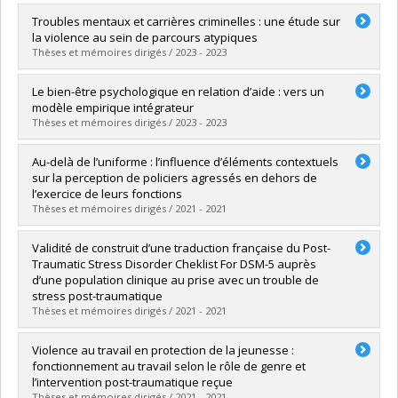
Graduate :
Tessier, Marine
Troubles mentaux et carrières criminelles : une étude sur
Cycle :
Doctoral
la violence au sein de parcours atypiques
Grade :
Ph. D.
Thèses et mémoires dirigés / 2023 - 2023
Lien vers le document dans Papyrus
Graduate :
Nouvian, Arthur
Le bien-être psychologique en relation d’aide : vers un
Cycle :
Master's
modèle empirique intégrateur
Grade :
M. Sc.
Thèses et mémoires dirigés / 2023 - 2023
Lien vers le document dans Papyrus
Graduate :
Fouda Mah, Yannick Hubert
Au-delà de l’uniforme : l’influence d’éléments contextuels
Cycle :
Doctoral
sur la perception de policiers agressés en dehors de
Grade :
Ph. D.
l’exercice de leurs fonctions
Lien vers le document dans Papyrus
Thèses et mémoires dirigés / 2021 - 2021
Graduate :
Voghell, Crystel
Validité de construit d’une traduction française du Post-
Cycle :
Master's
Traumatic Stress Disorder Cheklist For DSM-5 auprès
Grade :
M. Sc.
d’une population clinique au prise avec un trouble de
Lien vers le document dans Papyrus
stress post-traumatique
Thèses et mémoires dirigés / 2021 - 2021
Graduate :
Savard-Kelly, Patrick
Violence au travail en protection de la jeunesse :
Cycle :
Master's
fonctionnement au travail selon le rôle de genre et
Grade :
M. Sc.
l’intervention post-traumatique reçue
Lien vers le document dans Papyrus
Thèses et mémoires dirigés / 2021 - 2021