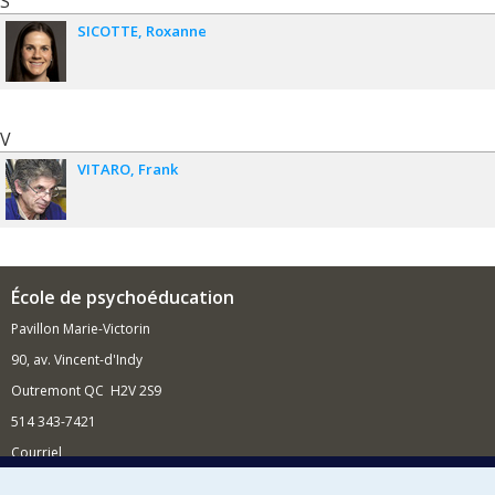
S
SICOTTE
Roxanne
V
VITARO
Frank
École de psychoéducation
Pavillon Marie-Victorin
90, av. Vincent-d'Indy
Outremont QC H2V 2S9
514 343-7421
Courriel
Nouvelles