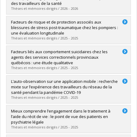
Grade :
D. Psy.
des travailleurs de la santé
Lien vers le document dans Papyrus
Thèses et mémoires dirigés / 2026 - 2026
Graduate :
Dufour, Renaud
Facteurs de risque et de protection associés aux
Cycle :
Doctoral
blessures de stress post-traumatique chez les pompiers :
Grade :
Ph. D.
une évaluation longitudinale
Lien vers le document dans Papyrus
Thèses et mémoires dirigés / 2025 - 2025
Graduate :
Boulé, Constance
Facteurs liés aux comportement suicidaires chez les
Cycle :
Master's
agents des services correctionnels provinciaux
Grade :
M. Sc.
québécois : une étude qualitative
Lien vers le document dans Papyrus
Thèses et mémoires dirigés / 2025 - 2025
Graduate :
Wong, Teresa
L’auto-observation sur une application mobile : recherche
Cycle :
Master's
mixte sur l’expérience des travailleurs du réseau de la
Grade :
M. Sc.
santé pendant la pandémie COVID-19
Lien vers le document dans Papyrus
Thèses et mémoires dirigés / 2025 - 2025
Graduate :
Khaldoun, Lydia
Mieux comprendre l’engagement dans le traitement à
Cycle :
Master's
l’aide du récit de vie : le point de vue des patients en
Grade :
M. Sc.
psychiatrie légale
Lien vers le document dans Papyrus
Thèses et mémoires dirigés / 2025 - 2025