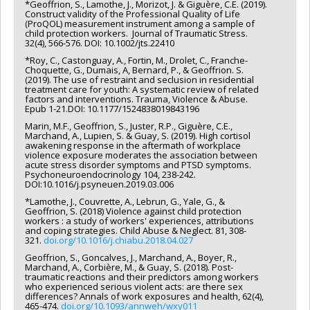
*Geoffrion, S., Lamothe, J., Morizot, J. & Giguère, C.E. (2019).
Construct validity of the Professional Quality of Life
(ProQOL) measurement instrument among a sample of
child protection workers. Journal of Traumatic Stress.
32(4), 566-576. DOI: 10.1002/jts.22410
*Roy, C., Castonguay, A., Fortin, M., Drolet, C., Franche-
Choquette, G., Dumais, A, Bernard, P., & Geoffrion. S.
(2019). The use of restraint and seclusion in residential
treatment care for youth: A systematic review of related
factors and interventions. Trauma, Violence & Abuse.
Epub 1-21.DOI: 10.1177/1524838019843196
Marin, M.F., Geoffrion, S., Juster, R.P., Giguère, C.E.,
Marchand, A., Lupien, S. & Guay, S. (2019). High cortisol
awakening response in the aftermath of workplace
violence exposure moderates the association between
acute stress disorder symptoms and PTSD symptoms.
Psychoneuroendocrinology 104, 238-242.
DOI:10.1016/j.psyneuen.2019.03.006
*Lamothe, J., Couvrette, A., Lebrun, G., Yale, G., &
Geoffrion, S. (2018) Violence against child protection
workers : a study of workers' experiences, attributions
and coping strategies. Child Abuse & Neglect. 81, 308-
321.
doi.org/10.1016/j.chiabu.2018.04.027
Geoffrion, S., Goncalves, J., Marchand, A., Boyer, R.,
Marchand, A., Corbière, M., & Guay, S. (2018). Post-
traumatic reactions and their predictors among workers
who experienced serious violent acts: are there sex
differences? Annals of work exposures and health, 62(4),
465-474.
doi.org/10.1093/annweh/wxy011