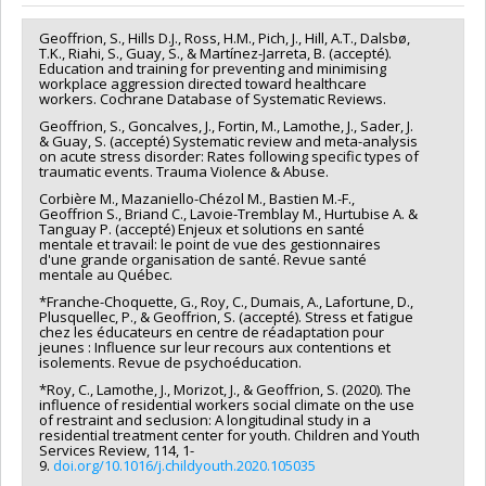
Funding sources:
Université de Montréal
Grant programs:
Geoffrion, S., Hills D.J., Ross, H.M., Pich, J., Hill, A.T., Dalsbø,
T.K., Riahi, S., Guay, S., & Martínez-Jarreta, B. (accepté).
Education and training for preventing and minimising
workplace aggression directed toward healthcare
workers. Cochrane Database of Systematic Reviews.
Geoffrion, S., Goncalves, J., Fortin, M., Lamothe, J., Sader, J.
& Guay, S. (accepté) Systematic review and meta-analysis
on acute stress disorder: Rates following specific types of
traumatic events. Trauma Violence & Abuse.
Corbière M., Mazaniello-Chézol M., Bastien M.-F.,
Geoffrion S., Briand C., Lavoie-Tremblay M., Hurtubise A. &
Tanguay P. (accepté) Enjeux et solutions en santé
mentale et travail: le point de vue des gestionnaires
d'une grande organisation de santé. Revue santé
mentale au Québec.
*Franche-Choquette, G., Roy, C., Dumais, A., Lafortune, D.,
Plusquellec, P., & Geoffrion, S. (accepté). Stress et fatigue
chez les éducateurs en centre de réadaptation pour
jeunes : Influence sur leur recours aux contentions et
isolements. Revue de psychoéducation.
*Roy, C., Lamothe, J., Morizot, J., & Geoffrion, S. (2020). The
influence of residential workers social climate on the use
of restraint and seclusion: A longitudinal study in a
residential treatment center for youth. Children and Youth
Services Review, 114, 1-
9.
doi.org/10.1016/j.childyouth.2020.105035