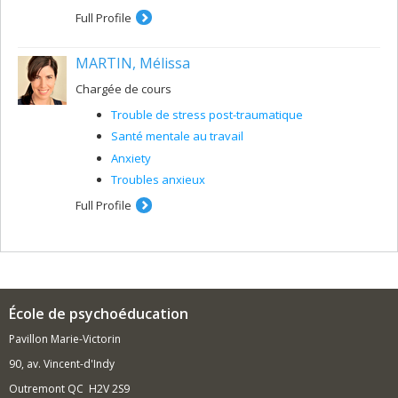
Full Profile
MARTIN, Mélissa
Chargée de cours
Trouble de stress post-traumatique
Santé mentale au travail
Anxiety
Troubles anxieux
Full Profile
École de psychoéducation
Pavillon Marie-Victorin
90, av. Vincent-d'Indy
Outremont QC H2V 2S9