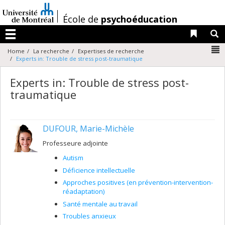
Passer
au
/
École de
psychoéducation
contenu
Liens 
R
Menu
N
Home
La recherche
Expertises de recherche
Experts in: Trouble de stress post-traumatique
Experts in: Trouble de stress post-
traumatique
DUFOUR, Marie-Michèle
Professeure adjointe
Autism
Déficience intellectuelle
Approches positives (en prévention-intervention-
réadaptation)
Santé mentale au travail
Troubles anxieux