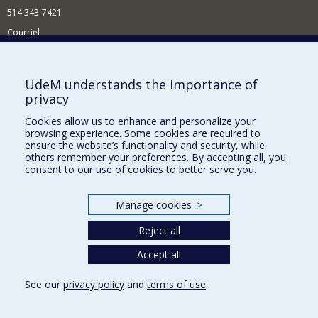
514 343-7421
Courriel
Nouvelles
Comment soutenir l'École?
UdeM understands the importance of
privacy
BESOIN D'AIDE?
Cookies allow us to enhance and personalize your
Plan du site
browsing experience. Some cookies are required to
Signaler une erreur
ensure the website’s functionality and security, while
others remember your preferences. By accepting all, you
Accessibilité
consent to our use of cookies to better serve you.
FACULTÉ DES ARTS ET DES SCIENCES
Manage cookies
>
Nos départements et écoles
Reject all
Nos centres d'études
Nos programmes et cours
Accept all
See our
privacy policy
and
terms of use
.
Privacy