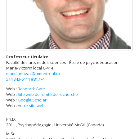
Professeur titulaire
Faculté des arts et des sciences - École de psychoéducation
Marie-Victorin
local C-414
marc.lanovaz@umontreal.ca
514 343-6111 #81774
Web :
ResearchGate
Web :
Site web de l’unité de recherche
Web :
Google Scholar
Web :
Autre site web
Ph.D.
2011 , Psychopédagogie , Université McGill (Canada)
M.Sc.