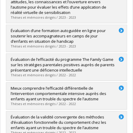
Cycle :
Maîtrise
attitudes, les connaissances et l’ouverture envers
Diplôme obtenu :
M. Sc.
l’autisme pour évaluer les effets d’une application de
Lien vers le document dans Papyrus
réalité virtuelle de sensibilisation
Thèses et mémoires dirigés / 2023 - 2023
Diplômé(e) :
Koniou, Ioulia
Évaluation d’une formation autoguidée en ligne pour
Cycle :
Doctorat
soutenir les accompagnateurs en camps de jour
Diplôme obtenu :
Ph. D.
d’enfants en situation de handicap
Lien vers le document dans Papyrus
Thèses et mémoires dirigés / 2023 - 2023
Diplômé(e) :
Dumont, Angela
Évaluation de l’efficacité du programme The Family Game
Cycle :
Maîtrise
sur les stratégies parentales positives auprès de parents
Diplôme obtenu :
M. Sc.
présentant une déficience intellectuelle
Lien vers le document dans Papyrus
Thèses et mémoires dirigés / 2022 - 2022
Diplômé(e) :
Tremblay, Joany
Mieux comprendre l’efficacité différentielle de
Cycle :
Maîtrise
l’intervention comportementale intensive auprès des
Diplôme obtenu :
M. Sc.
enfants ayant un trouble du spectre de l’autisme
Lien vers le document dans Papyrus
Thèses et mémoires dirigés / 2022 - 2022
Diplômé(e) :
Préfontaine, Isabelle
Évaluation de la validité convergente des méthodes
Cycle :
Doctorat
d’évaluation fonctionnelle du comportement chez les
Diplôme obtenu :
Ph. D.
enfants ayant un trouble du spectre de l’autisme
Lien vers le document dans Papyrus
Thèses et mémoires dirigés / 2022 - 2022