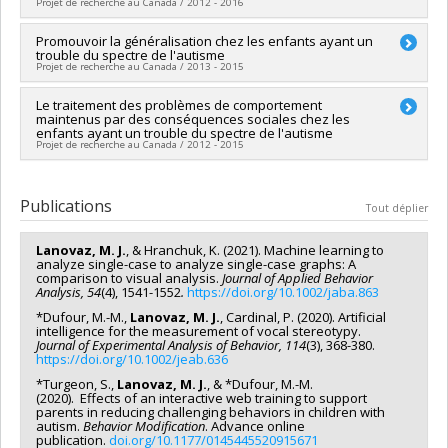
Projet de recherche au Canada / 2012 - 2016
Programmes de subvention :
PV153480-Subventions de
développement Savoir
Chercheur principal :
Promouvoir la généralisation chez les enfants ayant un
Marc Lanovaz
trouble du spectre de l'autisme
Sources de financement :
FRQSC/Fonds de recherche du
Projet de recherche au Canada / 2013 - 2015
Québec - Société et culture (FQRSC)
Programmes de subvention :
PV113813-(NP) Soutien à la
Chercheur principal :
Le traitement des problèmes de comportement
Marc Lanovaz
recherche pour la relève professorale
maintenus par des conséquences sociales chez les
enfants ayant un trouble du spectre de l'autisme
Projet de recherche au Canada / 2012 - 2015
Chercheur principal :
Marc Lanovaz
Publications
Tout déplier
Lanovaz, M. J.
, & Hranchuk, K. (2021). Machine learning to
analyze single-case to analyze single-case graphs: A
comparison to visual analysis.
Journal of Applied Behavior
Analysis, 54
(4), 1541-1552
.
https://doi.org/10.1002/jaba.863
*Dufour, M.-M.,
Lanovaz, M. J.
, Cardinal, P. (2020). Artificial
intelligence for the measurement of vocal stereotypy.
Journal of Experimental Analysis of Behavior, 114
(3), 368-380.
https://doi.org/10.1002/jeab.636
*Turgeon, S.,
Lanovaz, M. J.
, & *Dufour, M.-M.
(2020). Effects of an interactive web training to support
parents in reducing challenging behaviors in children with
autism.
Behavior Modification
. Advance online
publication.
doi.org/10.1177/0145445520915671