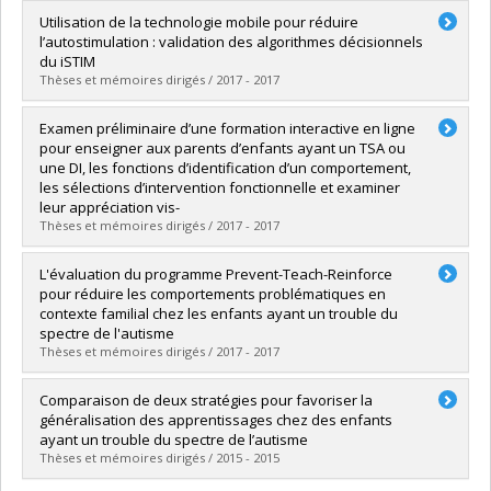
Diplômé(e) :
Saade, Sabine
Utilisation de la technologie mobile pour réduire
Cycle :
Doctorat
l’autostimulation : validation des algorithmes décisionnels
Diplôme obtenu :
Ph. D.
du iSTIM
Lien vers le document dans Papyrus
Thèses et mémoires dirigés / 2017 - 2017
Diplômé(e) :
Préfontaine, Isabelle
Examen préliminaire d’une formation interactive en ligne
Cycle :
Maîtrise
pour enseigner aux parents d’enfants ayant un TSA ou
Diplôme obtenu :
M. Sc.
une DI, les fonctions d’identification d’un comportement,
Lien vers le document dans Papyrus
les sélections d’intervention fonctionnelle et examiner
leur appréciation vis-
Thèses et mémoires dirigés / 2017 - 2017
Diplômé(e) :
Marleau, Brigitte
L'évaluation du programme Prevent-Teach-Reinforce
Cycle :
Maîtrise
pour réduire les comportements problématiques en
Diplôme obtenu :
M. Sc.
contexte familial chez les enfants ayant un trouble du
Lien vers le document dans Papyrus
spectre de l'autisme
Thèses et mémoires dirigés / 2017 - 2017
Diplômé(e) :
Argumedes Charles, Malena
Comparaison de deux stratégies pour favoriser la
Cycle :
Doctorat
généralisation des apprentissages chez des enfants
Diplôme obtenu :
Ph. D.
ayant un trouble du spectre de l’autisme
Lien vers le document dans Papyrus
Thèses et mémoires dirigés / 2015 - 2015