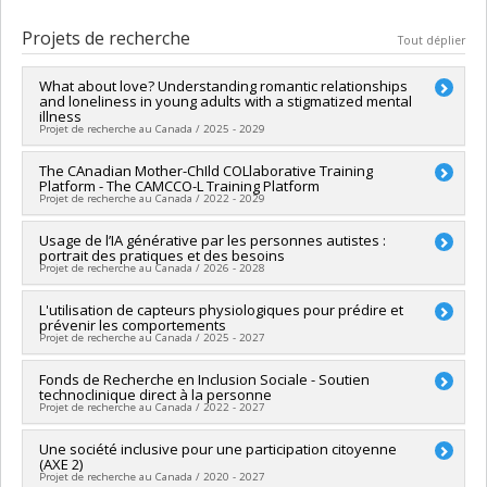
Diplômé(e) :
Dufour, Marie-Michèle
Cycle :
Maîtrise
Projets de recherche
Tout déplier
Diplôme obtenu :
M. Sc.
Lien vers le document dans Papyrus
What about love? Understanding romantic relationships
and loneliness in young adults with a stigmatized mental
illness
Projet de recherche au Canada / 2025 - 2029
Chercheur principal :
The CAnadian Mother-ChIld COLlaborative Training
Tania Lecomte
Platform - The CAMCCO-L Training Platform
Co-chercheurs :
Marc Lanovaz
,
Sophie Bergeron
,
Amal Abdel-
Projet de recherche au Canada / 2022 - 2029
Baki
,
Marie Villeneuve
,
Katherine Péloquin
,
Robert-Paul
Juster
,
Martin Lepage
,
Phil Tibbo
,
Marc-André Roy
,
Farooq
Chercheur principal :
Usage de l’IA générative par les personnes autistes :
Anick Bérard
Naeem
portrait des pratiques et des besoins
Co-chercheurs :
Denis deBlois
,
Tania Saba
,
Marc Lanovaz
,
Sources de financement :
CRSH/Conseil de recherches en
Projet de recherche au Canada / 2026 - 2028
Nathalie Auger
,
Sylvana Côté
,
Marie Hatem
,
Isabelle
sciences humaines du Canada
Boucoiran
,
Caroline Quach-Thanh
,
Michal Abrahamowicz
,
Programmes de subvention :
PVXXXXXX-Subvention Savoir
Co-chercheurs :
L'utilisation de capteurs physiologiques pour prédire et
Marc Lanovaz
,
Marie-Michèle Dufour
Louise Pilote
,
Sasha Bernatsky
,
Evelyne Vinet
,
Sherif Eltonsy
prévenir les comportements
Sources de financement :
FRQSC/Fonds de recherche du
,
Bruno Giros
,
Isabelle Malhamé
,
Anaïs Lacasse
Projet de recherche au Canada / 2025 - 2027
Québec - Société et culture (FQRSC)
Sources de financement :
IRSC/Instituts de recherche en
Programmes de subvention :
PVXXXXXX-Soutien aux
santé du Canada
Chercheur principal :
Fonds de Recherche en Inclusion Sociale - Soutien
Marc Lanovaz
infrastructures de rech. des instituts et des centres affiliés
technoclinique direct à la personne
Programmes de subvention :
PVXXXXXX-Subvention de
Sources de financement :
Fondation Autiste & majeur
universitaires
Projet de recherche au Canada / 2022 - 2027
formation
Programmes de subvention :
Sources de financement :
Une société inclusive pour une participation citoyenne
Fondation Autiste & majeur
(AXE 2)
Programmes de subvention :
Projet de recherche au Canada / 2020 - 2027