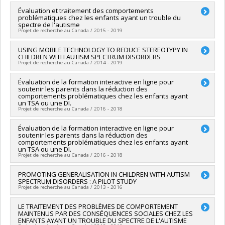
Chercheur principal :
Évaluation et traitement des comportements
Marc Lanovaz
problématiques chez les enfants ayant un trouble du
Sources de financement :
FRQS/Fonds de recherche du
spectre de l'autisme
Québec - Santé (FRSQ)
Projet de recherche au Canada / 2015 - 2019
Programmes de subvention :
PVXXXXXX-Bourse de
chercheur-boursier : Junior 1
Chercheur principal :
USING MOBILE TECHNOLOGY TO REDUCE STEREOTYPY IN
Marc Lanovaz
CHILDREN WITH AUTISM SPECTRUM DISORDERS
Sources de financement :
FRQS/Fonds de recherche du
Projet de recherche au Canada / 2014 - 2019
Québec - Santé (FRSQ)
Programmes de subvention :
PVXXXXXX-Établissement de
Chercheur principal :
Évaluation de la formation interactive en ligne pour
Marc Lanovaz
jeunes chercheurs Juniors 1
soutenir les parents dans la réduction des
Co-chercheurs :
Pierrich Plusquellec
,
Nicholas Watkins
comportements problématiques chez les enfants ayant
Sources de financement :
IRSC/Instituts de recherche en
un TSA ou une DI.
santé du Canada
Projet de recherche au Canada / 2016 - 2018
Programmes de subvention :
PVXX5647-(MOP) Subvention de
fonctionnement incluant les subventions de fonctionnement
Chercheur principal :
Évaluation de la formation interactive en ligne pour
Marc Lanovaz
soutenir les parents dans la réduction des
programmatiques (général)
Co-chercheurs :
Patrick Cardinal
,
Thomas Higbee
comportements problématiques chez les enfants ayant
Sources de financement :
Consortium national de recherche
un TSA ou une DI.
sur l'intégration sociale
Projet de recherche au Canada / 2016 - 2018
Programmes de subvention :
Chercheur principal :
PROMOTING GENERALISATION IN CHILDREN WITH AUTISM
Marc Lanovaz
SPECTRUM DISORDERS : A PILOT STUDY
Co-chercheurs :
Patrick Cardinal
,
Thomas Higbee
Projet de recherche au Canada / 2013 - 2016
Sources de financement :
OPHQ/Office des personnes
handicapées du Québec
Chercheur principal :
LE TRAITEMENT DES PROBLÈMES DE COMPORTEMENT
Marc Lanovaz
Programmes de subvention :
MAINTENUS PAR DES CONSÉQUENCES SOCIALES CHEZ LES
Sources de financement :
CRSH/Conseil de recherches en
ENFANTS AYANT UN TROUBLE DU SPECTRE DE L'AUTISME
sciences humaines du Canada