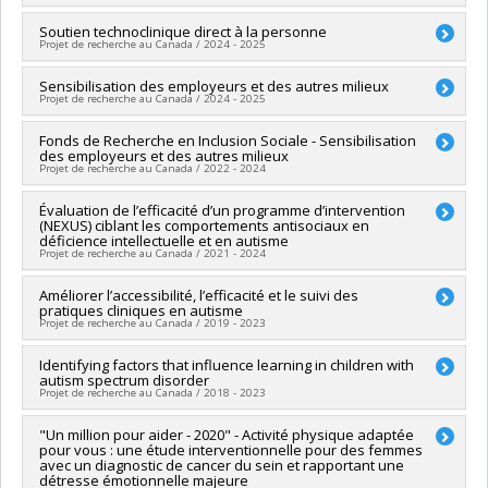
Chercheur principal :
Soutien technoclinique direct à la personne
Jean-Claude Kalubi Lukasa
Projet de recherche au Canada / 2024 - 2025
Co-chercheurs :
Marc Lanovaz
Sources de financement :
FRQSC/Fonds de recherche du
Chercheur principal :
Sensibilisation des employeurs et des autres milieux
Marc Lanovaz
Québec - Société et culture (FQRSC)
Projet de recherche au Canada / 2024 - 2025
Sources de financement :
Fonds de recherche Inclusion
Programmes de subvention :
PVXXXXXX-Soutien aux
Sociale
infrastructures de rech. des instituts et des centres affiliés
Chercheur principal :
Fonds de Recherche en Inclusion Sociale - Sensibilisation
Marc Lanovaz
Programmes de subvention :
universitaires
des employeurs et des autres milieux
Sources de financement :
Fonds de recherche Inclusion
Projet de recherche au Canada / 2022 - 2024
Sociale
Programmes de subvention :
Co-chercheurs :
Évaluation de l’efficacité d’un programme d’intervention
Marc Lanovaz
(NEXUS) ciblant les comportements antisociaux en
Sources de financement :
Fondation Autiste & majeur
déficience intellectuelle et en autisme
Programmes de subvention :
Projet de recherche au Canada / 2021 - 2024
Chercheur principal :
Améliorer l’accessibilité, l’efficacité et le suivi des
Marie-Michèle Dufour
pratiques cliniques en autisme
Co-chercheurs :
Marc Lanovaz
,
Diane Morin
Projet de recherche au Canada / 2019 - 2023
Sources de financement :
MSSS/Ministère de la Santé et des
Services sociaux
Chercheur principal :
Identifying factors that influence learning in children with
Marc Lanovaz
Programmes de subvention :
autism spectrum disorder
Sources de financement :
FRQS/Fonds de recherche du
Projet de recherche au Canada / 2018 - 2023
Québec - Santé (FRSQ)
Programmes de subvention :
PVXXXXXX-Bourse de
Chercheur principal :
"Un million pour aider - 2020" - Activité physique adaptée
Marc Lanovaz
chercheur-boursier : Junior 2
pour vous : une étude interventionnelle pour des femmes
Co-chercheurs :
Sarah Lippé
avec un diagnostic de cancer du sein et rapportant une
Sources de financement :
CRSH/Conseil de recherches en
détresse émotionnelle majeure