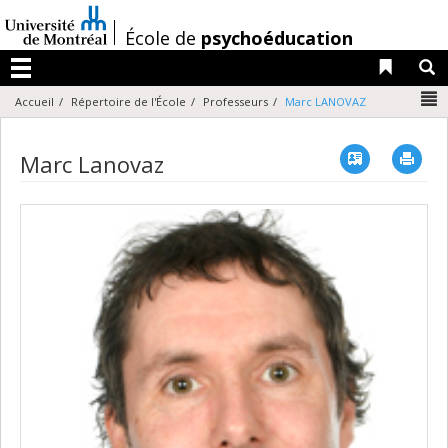
Passer
au
/
École de
psychoéducation
contenu
Liens 
R
Menu
N
Accueil
Répertoire de l'École
Professeurs
Marc LANOVAZ
Vcard
Imp
Marc Lanovaz