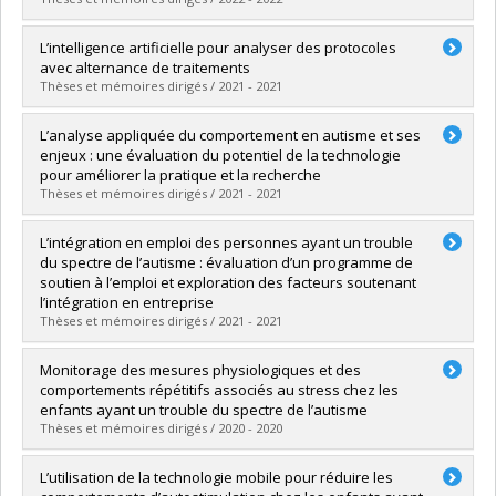
Diplômé(e) :
Gossou, Komlantse Medakpe
L’intelligence artificielle pour analyser des protocoles
Cycle :
Doctorat
avec alternance de traitements
Diplôme obtenu :
Ph. D.
Thèses et mémoires dirigés / 2021 - 2021
Lien vers le document dans Papyrus
Diplômé(e) :
Heng, Emily
L’analyse appliquée du comportement en autisme et ses
Cycle :
Maîtrise
enjeux : une évaluation du potentiel de la technologie
Diplôme obtenu :
M. Sc.
pour améliorer la pratique et la recherche
Lien vers le document dans Papyrus
Thèses et mémoires dirigés / 2021 - 2021
Diplômé(e) :
Turgeon, Stéphanie
L’intégration en emploi des personnes ayant un trouble
Cycle :
Doctorat
du spectre de l’autisme : évaluation d’un programme de
Diplôme obtenu :
Ph. D.
soutien à l’emploi et exploration des facteurs soutenant
Lien vers le document dans Papyrus
l’intégration en entreprise
Thèses et mémoires dirigés / 2021 - 2021
Diplômé(e) :
Martin, Valérie
Monitorage des mesures physiologiques et des
Cycle :
Doctorat
comportements répétitifs associés au stress chez les
Diplôme obtenu :
Ph. D.
enfants ayant un trouble du spectre de l’autisme
Lien vers le document dans Papyrus
Thèses et mémoires dirigés / 2020 - 2020
Diplômé(e) :
Dufour, Marie-Michèle
L’utilisation de la technologie mobile pour réduire les
Cycle :
Doctorat