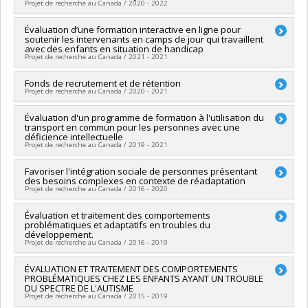
sciences humaines du Canada
Projet de recherche au Canada / 2020 - 2022
Programmes de subvention :
PVXXXXXX-Subvention Savoir
Chercheur principal :
Évaluation d’une formation interactive en ligne pour
Bernard Paquito
soutenir les intervenants en camps de jour qui travaillent
Co-chercheurs :
Marc Lanovaz
avec des enfants en situation de handicap
Sources de financement :
Fondation du cancer du sein du
Projet de recherche au Canada / 2021 - 2021
Québec
Programmes de subvention :
Chercheur principal :
Fonds de recrutement et de rétention
Marc Lanovaz
Projet de recherche au Canada / 2020 - 2021
Sources de financement :
MITACS Inc.
Programmes de subvention :
PVXXXXXX-Stage Accélération
Sources de financement :
Évaluation d'un programme de formation à l'utilisation du
Fondation de l’IUSMM
Québec - MITACS
transport en commun pour les personnes avec une
Programmes de subvention :
déficience intellectuelle
Projet de recherche au Canada / 2019 - 2021
Chercheur principal :
Favoriser l'intégration sociale de personnes présentant
Diane Morin
des besoins complexes en contexte de réadaptation
Co-chercheurs :
Marc Lanovaz
Projet de recherche au Canada / 2016 - 2020
Sources de financement :
OPHQ/Office des personnes
handicapées du Québec
Chercheur principal :
Évaluation et traitement des comportements
Marc Lanovaz
Programmes de subvention :
problématiques et adaptatifs en troubles du
Co-chercheurs :
Mélina Rivard
,
Diane Morin
développement.
Sources de financement :
Consortium national de recherche
Projet de recherche au Canada / 2016 - 2019
sur l'intégration sociale
Programmes de subvention :
Chercheur principal :
ÉVALUATION ET TRAITEMENT DES COMPORTEMENTS
Marc Lanovaz
PROBLÉMATIQUES CHEZ LES ENFANTS AYANT UN TROUBLE
Sources de financement :
Fondation de l'Hôpital Ste-Justine
DU SPECTRE DE L'AUTISME
Programmes de subvention :
Projet de recherche au Canada / 2015 - 2019