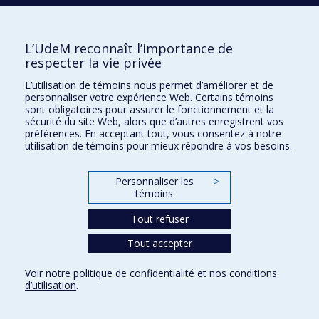
Nouvelles
Comment soutenir l'École?
L’UdeM reconnaît l’importance de
respecter la vie privée
BESOIN D'AIDE?
L’utilisation de témoins nous permet d’améliorer et de
Plan du site
personnaliser votre expérience Web. Certains témoins
Signaler une erreur
sont obligatoires pour assurer le fonctionnement et la
sécurité du site Web, alors que d’autres enregistrent vos
Accessibilité
préférences. En acceptant tout, vous consentez à notre
utilisation de témoins pour mieux répondre à vos besoins.
FACULTÉ DES ARTS ET DES SCIENCES
Nos départements et écoles
Personnaliser les
>
témoins
Nos centres d'études
Tout refuser
Nos programmes et cours
Tout accepter
Confidentialité
Voir notre
politique de confidentialité
et nos
conditions
Conditions d’utilisation
d’utilisation
.
Paramètres des témoins
Université de