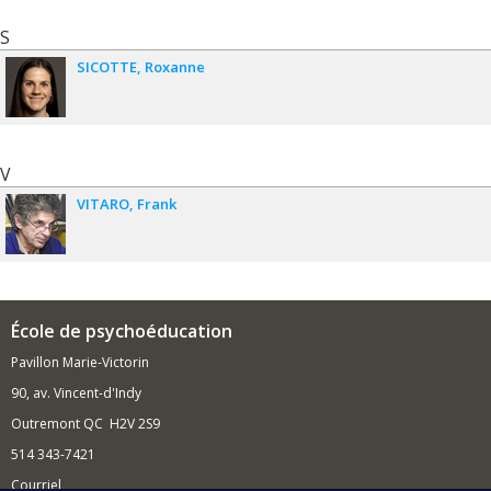
S
SICOTTE
Roxanne
V
VITARO
Frank
École de psychoéducation
Pavillon Marie-Victorin
90, av. Vincent-d'Indy
Outremont QC H2V 2S9
514 343-7421
Courriel