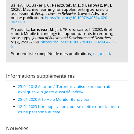
Bailey, J. D., Baker, J. C., Rzeszutek, M. J., &
Lanovaz, M. J.
(2020). Machine learning for supplementing behavioral
assessment.
Perspectives on Behavior Science.
Advance
online publication.
https://doi.org/10.1007/s40614-020-
00273-9
*Trudel, L.,
Lanovaz, M. J.
, & *Préfontaine, I. (2020). Brief
report: Mobile technology to support parents in reducing
stereotypy.
Journal of Autism and Developmental Disorders,
51
(7), 2550-2558
.
https://doi.org/10.1007/s10803-020-04735-
6
Pour une liste complète de mes publications,
cliquez ici
.
Informations supplémentaires
25-04-2018 Attaque à Toronto: l’autisme ne pourrait
expliquer «un geste aussi délibéré».
28-01-2020 AI to Help Monitor Behaviour
12-04-2023 Une application pour se mettre dans la peau
d’une personne autiste
Nouvelles