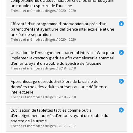
comportements d’autostimulation chez les enfants ayant
Diplôme obtenu :
Ph. D.
un trouble du spectre de l’autisme
Lien vers le document dans Papyrus
Thèses et mémoires dirigés / 2020 - 2020
Diplômé(e) :
Trudel, Lydia
Efficacité d'un programme d'intervention auprès d'un
Cycle :
Maîtrise
parent d'enfant ayant une déficience intellectuelle et une
Diplôme obtenu :
M. Sc.
anxiété de séparation
Lien vers le document dans Papyrus
Thèses et mémoires dirigés / 2020 - 2020
Diplômé(e) :
St-Onge, Gabrielle
Utilisation de l’enseignement parental interactif Web pour
Cycle :
Maîtrise
implanter l’extinction graduée afin d’améliorer le sommeil
Diplôme obtenu :
M. Sc.
d’enfants ayant un trouble du spectre de l’autisme
Lien vers le document dans Papyrus
Thèses et mémoires dirigés / 2018 - 2018
Diplômé(e) :
Paradis, Jasmine
Apprentissage et productivité lors de la saisie de
Cycle :
Maîtrise
données chez des adultes présentant une déficience
Diplôme obtenu :
M. Sc.
intellectuelle
Lien vers le document dans Papyrus
Thèses et mémoires dirigés / 2018 - 2018
Diplômé(e) :
Mc Duff, Emeline
L’utilisation de tablettes tactiles comme outils
Cycle :
Maîtrise
d’enseignement auprès d’enfants ayant un trouble du
Diplôme obtenu :
M. Sc.
spectre de l’autisme.
Lien vers le document dans Papyrus
Thèses et mémoires dirigés / 2017 - 2017