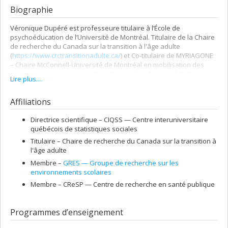
Biographie
Véronique Dupéré est professeure titulaire à l’École de
psychoéducation de l’Université de Montréal. Titulaire de la Chaire
de recherche du Canada sur la transition à l'âge adulte
(
https://www.crctransitionadulte.ca/
) et Co-titulaire de MYRIAGONE
– Chaire McConnell-Université de Montréal en mobilisation des
connaissances jeunesse, elle est aussi chercheuse régulière au
Lire plus…
Centre de recherche en santé publique de l’Université de Montréal
et du Centre intégré universitaire de santé et de services
Affiliations
sociaux du Centre-Sud-de-l’Île-de-Montréal (CCSMTL), à l’Institut
universitaire jeunes en difficultés du CCSMTL et au sein du Groupe
de recherche sur les environnements scolaires et du Groupe de
Directrice scientifique –
CIQSS — Centre interuniversitaire
recherche Développement du plein potentiel en contextes
québécois de statistiques sociales
éducatifs.
Titulaire –
Chaire de recherche du Canada sur la transition à
l'âge adulte
Ancrés dans une approche axée sur les parcours de vie, ses
travaux se penchent sur les parcours scolaires, l’insertion
Membre –
GRES — Groupe de recherche sur les
socioprofessionnelle et l’adaptation psychosociale,
environnements scolaires
particulièrement lors de la transition de l’adolescence à l’âge
Membre –
CReSP — Centre de recherche en santé publique
adulte. Ils examinent cette période sous l’angle des contextes
pouvant entraver les parcours ou soutenir la résilience. Les
thèmes de recherche traités dans son laboratoire incluent
Programmes d’enseignement
notamment les évènements de vie stressants et les stresseurs
chroniques dans les divers milieux de vie (famille, relations