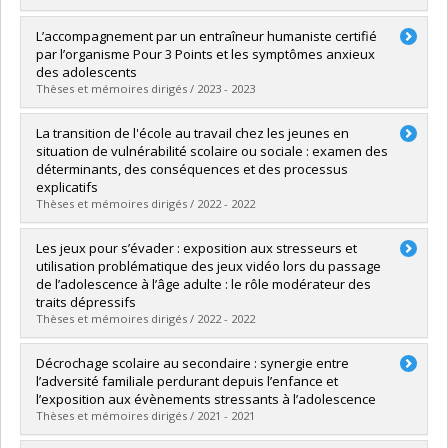
Diplômé(e) :
Lampron-de Souza, Sophie
L’accompagnement par un entraîneur humaniste certifié
Cycle :
Maîtrise
par l’organisme Pour 3 Points et les symptômes anxieux
Diplôme obtenu :
M. Sc.
des adolescents
Lien vers le document dans Papyrus
Thèses et mémoires dirigés / 2023 - 2023
Diplômé(e) :
Roy, Jessica
La transition de l'école au travail chez les jeunes en
Cycle :
Maîtrise
situation de vulnérabilité scolaire ou sociale : examen des
Diplôme obtenu :
M. Sc.
déterminants, des conséquences et des processus
Lien vers le document dans Papyrus
explicatifs
Thèses et mémoires dirigés / 2022 - 2022
Diplômé(e) :
Thouin, Éliane
Les jeux pour s’évader : exposition aux stresseurs et
Cycle :
Doctorat
utilisation problématique des jeux vidéo lors du passage
Diplôme obtenu :
Ph. D.
de l’adolescence à l’âge adulte : le rôle modérateur des
Lien vers le document dans Papyrus
traits dépressifs
Thèses et mémoires dirigés / 2022 - 2022
Diplômé(e) :
Paquette, Charlotte
Décrochage scolaire au secondaire : synergie entre
Cycle :
Maîtrise
l’adversité familiale perdurant depuis l’enfance et
Diplôme obtenu :
M. Sc.
l’exposition aux évènements stressants à l’adolescence
Lien vers le document dans Papyrus
Thèses et mémoires dirigés / 2021 - 2021