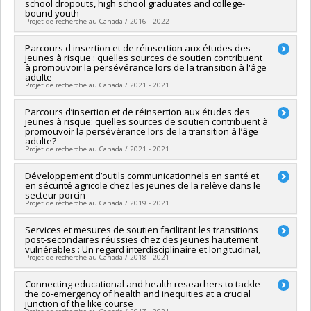
Connexion
school dropouts, high school graduates and college-
Anne-Sophie Denault
bound youth
Sources de financement :
CRSH/Conseil de recherches en
Projet de recherche au Canada / 2016 - 2022
sciences humaines du Canada
Programmes de subvention :
PVX99097-Subvention de
Chercheur principal :
Parcours d'insertion et de réinsertion aux études des
Véronique Dupéré
jeunes à risque : quelles sources de soutien contribuent
développement de partenariat
Co-chercheurs :
Michel Janosz
,
Alain Marchand
,
Éric Lacourse
à promouvoir la persévérance lors de la transition à l'âge
,
Isabelle Archambault
,
Katherine Frohlich
,
Frédéric Nault-
adulte
Brière (In memoriam)
,
Éric Dion
Projet de recherche au Canada / 2021 - 2021
Sources de financement :
CRSH/Conseil de recherches en
sciences humaines du Canada
Chercheur principal :
Parcours d’insertion et de réinsertion aux études des
Véronique Dupéré
jeunes à risque: quelles sources de soutien contribuent à
Programmes de subvention :
PVXXXXXX-Subvention Savoir
Sources de financement :
MITACS Inc.
promouvoir la persévérance lors de la transition à l’âge
Programmes de subvention :
PVXXXXXX-Stage Accélération
adulte?
Québec - MITACS
Projet de recherche au Canada / 2021 - 2021
Chercheur principal :
Développement d’outils communicationnels en santé et
Véronique Dupéré
en sécurité agricole chez les jeunes de la relève dans le
Sources de financement :
MITACS Inc.
secteur porcin
Programmes de subvention :
PVXXXXXX-Stage Accélération
Projet de recherche au Canada / 2019 - 2021
Québec - MITACS
Chercheur principal :
Services et mesures de soutien facilitant les transitions
Nancy Beauregard
post-secondaires réussies chez des jeunes hautement
Co-chercheurs :
Isabelle Archambault
,
Katherine Frohlich
,
vulnérables : Un regard interdisciplinaire et longitudinal,
Véronique Dupéré
,
Sarah Fraser
Projet de recherche au Canada / 2018 - 2021
Sources de financement :
Université de Montréal
Programmes de subvention :
PVXXXXXX-Subvention de
Chercheur principal :
Connecting educational and health reseachers to tackle
Véronique Dupéré
valorisation
the co-emergency of health and inequities at a crucial
Co-chercheurs :
Nancy Beauregard
junction of the like course
Sources de financement :
FRQSC/Fonds de recherche du