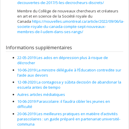
decouvertes-de-2017/5-les-decrocheurs-discrets/
Membre du Collège de nouveaux chercheurs et créateurs
en art et en science de la Société royale du
Canada
https://nouvelles.umontreal.ca/article/2022/09/06/la-
societe-royale-du-canada-compte-sept-nouveaux-
membres-de-l-udem-dans-ses-rangs/
Informations supplémentaires
22-05-2019 Les ados en dépression plus à risque de
décrocher
10-06-2019 La ministre déléguée à l’Éducation contredite sur
l’aide aux devoirs
12-08-2020 La contagiosa y súbita decisión de abandonar la
escuela antes de tiempo
Autres articles médiatiques
10-06-2019 Parascolaire: il faudra cibler les jeunes en
difficulté
20-06-2019 Les meilleures pratiques en matière d’activités
parascolaires : un guide préparé en partenariat université-
communa