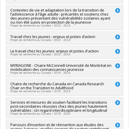
Sources de financement :
CRSH/Conseil de recherches en
sciences humaines du Canada
Chercheur principal :
Contextes de vie et adaptation lors de la transition de
Véronique Dupéré
Programmes de subvention :
PVXXXXXX-Subvention
l’adolescence à l’âge adulte : précarités et soutiens chez
Co-chercheurs :
Michel Janosz
,
Alain Marchand
,
Éric Lacourse
des jeunes présentant des vulnérabilités scolaires ayant
d'engagement partenarial
,
Isabelle Archambault
,
Katherine Frohlich
,
Nancy Beauregard
ou non été suivis en protection de la jeunesse
,
Éric Dion
,
Anne-Sophie Denault
,
David Litalien
Projet de recherche au Canada / 2023 - 2024
Sources de financement :
CRSH/Conseil de recherches en
sciences humaines du Canada
Chercheur principal :
Travail chez les jeunes : enjeux et pistes d’action
Kristel Tardif-Grenier
Projet de recherche au Canada / 2023 - 2024
Programmes de subvention :
PVXXXXXX-Subvention Savoir
Co-chercheurs :
Isabelle Archambault
,
Véronique Dupéré
,
Sophie Tremblay-Hébert
,
Elizabeth Olivier
Sources de financement :
Le travail chez les jeunes: enjeux et pistes d'action
Centre de recherche public - Santé
Sources de financement :
FRQSC/Fonds de recherche du
Projet de recherche au Canada / 2022 - 2024
Programmes de subvention :
Québec - Société et culture (FQRSC)
Programmes de subvention :
PVXXXXXX-Soutien aux
Sources de financement :
MYRIAGONE - Chaire McConnell-Université de Montréal en
DSP Montréal /Direction de santé
infrastructures de rech. des instituts et des centres affiliés
mobilisation des connaissances jeunesse
publique de Montréal
universitaires
Projet de recherche au Canada / 2019 - 2024
Programmes de subvention :
Chercheur principal :
Chaire de recherche du Canada en Canada Research
Sarah Fraser
,
Véronique Dupéré
,
Nancy
Chair on the Transition to Adulthood
Beauregard
,
Katherine Frohlich
,
Isabelle Archambault
Projet de recherche au Canada / 2019 - 2024
Sources de financement :
Université de Montréal
Programmes de subvention :
PVXXXXXX-F.Internes de
Chercheur principal :
Services et mesures de soutien facilitant les transitions
Véronique Dupéré
Recherche. -- Cas Spéciaux du VRR ( FDGEN006)
post-secondaires réussies chez des jeunes hautement
Sources de financement :
SPIIE/Secrétariat des programmes
vulnérables : Un regard interdisciplinaire et longitudinal
interorganismes à l’intention des établissements
Projet de recherche au Canada / 2018 - 2024
Programmes de subvention :
PVX50399-Chaires de recherche
du Canada
Chercheur principal :
Parcours d’insertion et de réinsertion aux études des
Véronique Dupéré
jeunes à risque : quelles sources de soutien contribuent