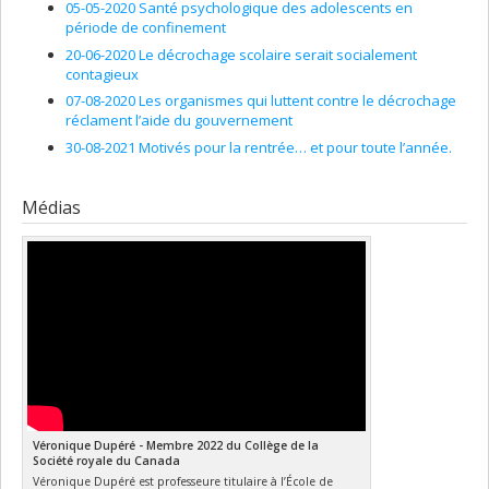
05-05-2020 Santé psychologique des adolescents en
période de confinement
20-06-2020 Le décrochage scolaire serait socialement
contagieux
07-08-2020 Les organismes qui luttent contre le décrochage
réclament l’aide du gouvernement
30-08-2021 Motivés pour la rentrée… et pour toute l’année.
Médias
Véronique Dupéré - Membre 2022 du Collège de la
Société royale du Canada
Véronique Dupéré est professeure titulaire à l’École de