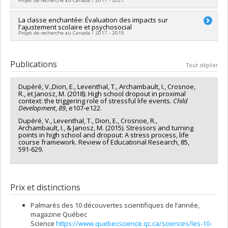
Projet de recherche au Canada / 2017 - 2021
Québec - Société et culture (FQRSC)
Programmes de subvention :
Chercheur principal :
La classe enchantée: Évaluation des impacts sur
Véronique Dupéré
l'ajustement scolaire et psychosocial
Co-chercheurs :
Alain Lesage
,
Isabelle Archambault
,
Projet de recherche au Canada / 2017 - 2019
Katherine Frohlich
,
Luigi De Benedictiss
,
Éric Dion
Sources de financement :
IRSC/Instituts de recherche en
Chercheur principal :
Véronique Dupéré
santé du Canada
Co-chercheurs :
Katherine Frohlich
,
Anne-Sophie Denault
Publications
Programmes de subvention :
PVXXXXXX-Subventions pour
Tout déplier
Sources de financement :
CRSH/Conseil de recherches en
réunion, planification et dissémination
sciences humaines du Canada
Dupéré, V.,Dion, E., Leventhal, T., Archambault, I., Crosnoe,
Programmes de subvention :
PVXXXXXX-Subvention
R., et Janosz, M. (2018). High school dropout in proximal
d'engagement partenarial
context: the triggering role of stressful life events.
Child
Development
,
89
, e107-e122.
Dupéré, V., Leventhal, T., Dion, E., Crosnoe, R.,
Archambault, I., & Janosz, M. (2015). Stressors and turning
points in high school and dropout: A stress process, life
course framework. Review of Educational Research, 85,
591-629.
Prix et distinctions
Palmarès des 10 découvertes scientifiques de l’année,
magazine Québec
Science
https://www.quebecscience.qc.ca/sciences/les-10-