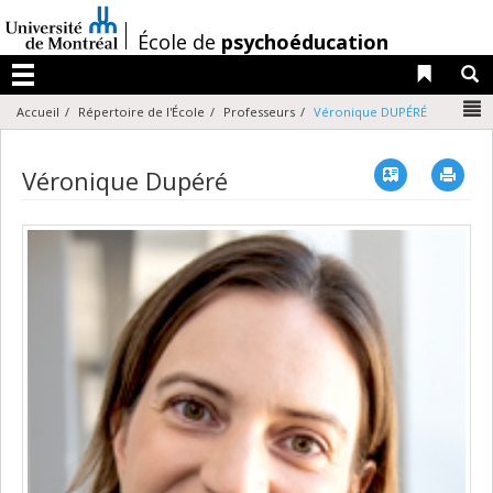
Passer
au
/
École de
psychoéducation
contenu
Liens 
R
Menu
N
Accueil
Répertoire de l'École
Professeurs
Véronique DUPÉRÉ
Vcard
Imp
Véronique Dupéré