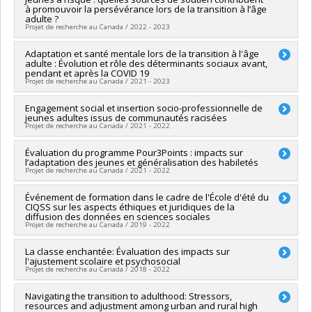
Co-chercheurs :
Michel Janosz
,
Alain Marchand
,
Éric Lacourse
à promouvoir la persévérance lors de la transition à l’âge
,
Isabelle Archambault
,
Katherine Frohlich
,
Nancy Beauregard
adulte ?
,
Frédéric Nault-Brière (In memoriam)
,
Éric Dion
Projet de recherche au Canada / 2022 - 2023
Sources de financement :
FRQSC/Fonds de recherche du
Québec - Société et culture (FQRSC)
Chercheur principal :
Adaptation et santé mentale lors de la transition à l'âge
Véronique Dupéré
adulte : Évolution et rôle des déterminants sociaux avant,
Programmes de subvention :
PVXXXXXX-(AC) Action concertée
Sources de financement :
MITACS Inc.
pendant et après la COVID 19
: Prog de rech sur la persévérance et la réussite scolaires
Programmes de subvention :
PVXXXXXX-Stage Accélération
Projet de recherche au Canada / 2021 - 2023
Québec - MITACS
Chercheur principal :
Engagement social et insertion socio-professionnelle de
Véronique Dupéré
jeunes adultes issus de communautés racisées
Sources de financement :
CRSH/Conseil de recherches en
Projet de recherche au Canada / 2021 - 2022
sciences humaines du Canada
Programmes de subvention :
PVX20020-Subvention
Chercheur principal :
Évaluation du programme Pour3Points : impacts sur
Véronique Dupéré
institutionnelle du CRSH - Subventions d'exploration
l’adaptation des jeunes et généralisation des habiletés
Sources de financement :
MITACS Inc.
Projet de recherche au Canada / 2021 - 2022
Programmes de subvention :
PVXXXXXX-Stage Accélération
Québec - MITACS
Chercheur principal :
Événement de formation dans le cadre de l'École d'été du
Kristel Tardif-Grenier
CIQSS sur les aspects éthiques et juridiques de la
Co-chercheurs :
Isabelle Archambault
,
Véronique Dupéré
,
diffusion des données en sciences sociales
Elizabeth Olivier
,
Christine Gervais
,
William Falcão
Projet de recherche au Canada / 2019 - 2022
Sources de financement :
CRSH/Conseil de recherches en
sciences humaines du Canada
Chercheur principal :
La classe enchantée: Évaluation des impacts sur
Véronique Dupéré
Programmes de subvention :
PVXXXXXX-Subvention
l'ajustement scolaire et psychosocial
Co-chercheurs :
Isabelle Archambault
Projet de recherche au Canada / 2018 - 2022
d'engagement partenarial
Sources de financement :
CRSH/Conseil de recherches en
sciences humaines du Canada
Chercheur principal :
Navigating the transition to adulthood: Stressors,
Véronique Dupéré
Programmes de subvention :
PV152160-Subvention
resources and adjustment among urban and rural high
Co-chercheurs :
Isabelle Archambault
,
Katherine Frohlich
,