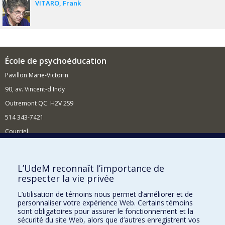
VITARO
Frank
École de psychoéducation
Pavillon Marie-Victorin
90, av. Vincent-d'Indy
Outremont QC H2V 2S9
514 343-7421
Courriel
Nouvelles
Comment soutenir l'École?
L’UdeM reconnaît l’importance de
respecter la vie privée
BESOIN D'AIDE?
L’utilisation de témoins nous permet d’améliorer et de
Plan du site
personnaliser votre expérience Web. Certains témoins
Signaler une erreur
sont obligatoires pour assurer le fonctionnement et la
sécurité du site Web, alors que d’autres enregistrent vos
Accessibilité