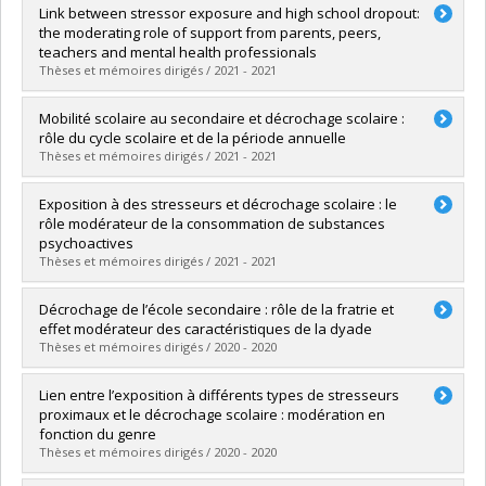
Diplômé(e) :
Archontakis, Camélie
Link between stressor exposure and high school dropout:
Cycle :
Maîtrise
the moderating role of support from parents, peers,
Diplôme obtenu :
M. Sc.
teachers and mental health professionals
Lien vers le document dans Papyrus
Thèses et mémoires dirigés / 2021 - 2021
Diplômé(e) :
Kullmann Goncalves, Geila
Mobilité scolaire au secondaire et décrochage scolaire :
Cycle :
Maîtrise
rôle du cycle scolaire et de la période annuelle
Diplôme obtenu :
M. Sc.
Thèses et mémoires dirigés / 2021 - 2021
Lien vers le document dans Papyrus
Diplômé(e) :
Frigon, Catherine
Exposition à des stresseurs et décrochage scolaire : le
Cycle :
Maîtrise
rôle modérateur de la consommation de substances
Diplôme obtenu :
M. Sc.
psychoactives
Lien vers le document dans Papyrus
Thèses et mémoires dirigés / 2021 - 2021
Diplômé(e) :
Lessard-Gagnon, Alexandra
Décrochage de l’école secondaire : rôle de la fratrie et
Cycle :
Maîtrise
effet modérateur des caractéristiques de la dyade
Diplôme obtenu :
M. Sc.
Thèses et mémoires dirigés / 2020 - 2020
Lien vers le document dans Papyrus
Diplômé(e) :
Poissant-Dolbec, Jacinthe
Lien entre l’exposition à différents types de stresseurs
Cycle :
Maîtrise
proximaux et le décrochage scolaire : modération en
Diplôme obtenu :
M. Sc.
fonction du genre
Lien vers le document dans Papyrus
Thèses et mémoires dirigés / 2020 - 2020