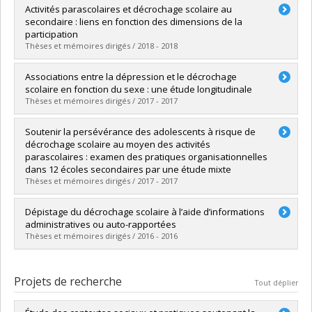
Diplômé(e) :
C. Lavoie, Laurence
Activités parascolaires et décrochage scolaire au
Cycle :
Maîtrise
secondaire : liens en fonction des dimensions de la
Diplôme obtenu :
M. Sc.
participation
Lien vers le document dans Papyrus
Thèses et mémoires dirigés / 2018 - 2018
Diplômé(e) :
Thouin, Éliane
Associations entre la dépression et le décrochage
Cycle :
Maîtrise
scolaire en fonction du sexe : une étude longitudinale
Diplôme obtenu :
M.A.
Thèses et mémoires dirigés / 2017 - 2017
Lien vers le document dans Papyrus
Diplômé(e) :
Allard, Francis
Soutenir la persévérance des adolescents à risque de
Cycle :
Maîtrise
décrochage scolaire au moyen des activités
Diplôme obtenu :
M. Sc.
parascolaires : examen des pratiques organisationnelles
Lien vers le document dans Papyrus
dans 12 écoles secondaires par une étude mixte
Thèses et mémoires dirigés / 2017 - 2017
Diplômé(e) :
McCabe, Julie
Dépistage du décrochage scolaire à l’aide d’informations
Cycle :
Doctorat
administratives ou auto-rapportées
Diplôme obtenu :
D. Psy.
Thèses et mémoires dirigés / 2016 - 2016
Lien vers le document dans Papyrus
Diplômé(e) :
Gagnon, Vickie
Cycle :
Maîtrise
Projets de recherche
Tout déplier
Diplôme obtenu :
M. Sc.
Lien vers le document dans Papyrus