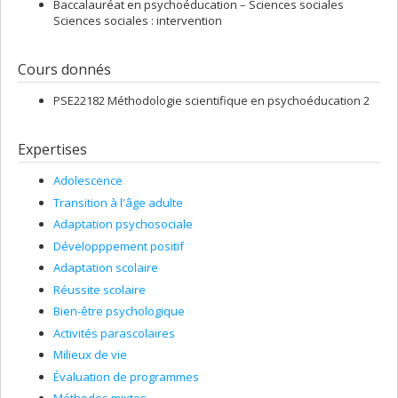
Baccalauréat en psychoéducation – Sciences sociales
sociales, institutions d’enseignement, milieux de travail, emploi,
Sciences sociales : intervention
quartier de résidence), les différentes formes de soutien (social,
services psychosociaux) pouvant favoriser la résilience, le
développement identitaire et les activités (p. ex., parascolaires,
Cours donnés
expériences d’emploi) pouvant y contribuer, ainsi que l’interface
entre structure et agentivité. Ces différents thèmes sont abordés
PSE22182 Méthodologie scientifique en psychoéducation 2
en accordant une attention particulière aux inégalités sociales, en
matière d’accès à l’éducation notamment.
Expertises
Adolescence
Transition à l'âge adulte
Adaptation psychosociale
Développpement positif
Adaptation scolaire
Réussite scolaire
Bien-être psychologique
Activités parascolaires
Milieux de vie
Évaluation de programmes