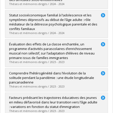
Lien vers le document dans Papyrus
Thèses et mémoires dirigés / 2024 - 2024
Diplômé(e) :
Perez, Rocio Macabena
Statut socioéconomique familial à l’adolescence et les
Cycle :
Doctorat
symptômes dépressifs au début de l’âge adulte : rôle
Diplôme obtenu :
Ph. D.
médiateur de la détresse psychologique parentale et des
Lien vers le document dans Papyrus
conflits familiaux
Thèses et mémoires dirigés / 2024 - 2024
Diplômé(e) :
Larose, Carol-Ann
Évaluation des effets de La classe enchantée, un
Cycle :
Maîtrise
programme d’activités parascolaires d’enrichissement
Diplôme obtenu :
M. Sc.
musical non sélectif, sur l’adaptation d’élèves de niveau
Lien vers le document dans Papyrus
primaire issus de familles immigrantes
Thèses et mémoires dirigés / 2023 - 2023
Diplômé(e) :
Meilleur, Marilou
Comprendre l’hétérogénéité dans l’évolution de la
Cycle :
Maîtrise
solitude pendant la pandémie : une étude longitudinale
Diplôme obtenu :
M. Sc.
pancanadienne
Lien vers le document dans Papyrus
Thèses et mémoires dirigés / 2023 - 2023
Diplômé(e) :
Jarry, Florence
Facteurs prédisant les trajectoires éducatives des jeunes
Cycle :
Maîtrise
en milieu défavorisé dans leur transition vers l’âge adulte
Diplôme obtenu :
M. Sc.
: variations en fonction du statut d’immigration
Lien vers le document dans Papyrus
Thèses et mémoires dirigés / 2023 - 2023