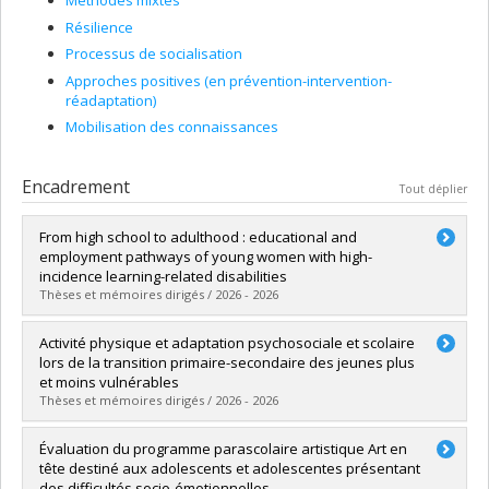
Méthodes mixtes
Résilience
Processus de socialisation
Approches positives (en prévention-intervention-
réadaptation)
Mobilisation des connaissances
Encadrement
Tout déplier
From high school to adulthood : educational and
employment pathways of young women with high-
incidence learning-related disabilities
Thèses et mémoires dirigés / 2026 - 2026
Diplômé(e) :
Stamp, Julia
Activité physique et adaptation psychosociale et scolaire
Cycle :
Doctorat
lors de la transition primaire-secondaire des jeunes plus
Diplôme obtenu :
Ph. D.
et moins vulnérables
Lien vers le document dans Papyrus
Thèses et mémoires dirigés / 2026 - 2026
Diplômé(e) :
Alawie, Fatima
Évaluation du programme parascolaire artistique Art en
Cycle :
Doctorat
tête destiné aux adolescents et adolescentes présentant
Diplôme obtenu :
Ph. D.
des difficultés socio-émotionnelles