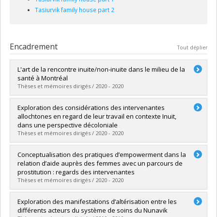
Tasiurvik family house part 2
Encadrement
Tout déplier
L'art de la rencontre inuite/non-inuite dans le milieu de la
santé à Montréal
Thèses et mémoires dirigés / 2020 - 2020
Diplômé(e) :
Sokoloff, Mélissa
Exploration des considérations des intervenantes
Cycle :
Doctorat
allochtones en regard de leur travail en contexte Inuit,
Diplôme obtenu :
Ph. D.
dans une perspective décoloniale
Lien vers le document dans Papyrus
Thèses et mémoires dirigés / 2020 - 2020
Diplômé(e) :
Valiquette, Ève-Marie
Conceptualisation des pratiques d’empowerment dans la
Cycle :
Maîtrise
relation d’aide auprès des femmes avec un parcours de
Diplôme obtenu :
M. Sc.
prostitution : regards des intervenantes
Lien vers le document dans Papyrus
Thèses et mémoires dirigés / 2020 - 2020
Diplômé(e) :
Moulin, Louise
Exploration des manifestations d’altérisation entre les
Cycle :
Maîtrise
différents acteurs du système de soins du Nunavik