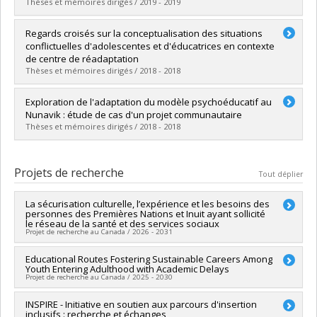
Diplôme obtenu :
M. Sc.
Thèses et mémoires dirigés / 2019 - 2019
Lien vers le document dans Papyrus
Diplômé(e) :
Gagnon, Dominique
Regards croisés sur la conceptualisation des situations
Cycle :
Maîtrise
conflictuelles d'adolescentes et d'éducatrices en contexte
Diplôme obtenu :
M. Sc.
de centre de réadaptation
Lien vers le document dans Papyrus
Thèses et mémoires dirigés / 2018 - 2018
Diplômé(e) :
Parent, Valérie
Exploration de l'adaptation du modèle psychoéducatif au
Cycle :
Maîtrise
Nunavik : étude de cas d'un projet communautaire
Diplôme obtenu :
M. Sc.
Thèses et mémoires dirigés / 2018 - 2018
Lien vers le document dans Papyrus
Diplômé(e) :
P. Brouillette, Kim
Cycle :
Maîtrise
Projets de recherche
Tout déplier
Diplôme obtenu :
M. Sc.
Lien vers le document dans Papyrus
La sécurisation culturelle, l’expérience et les besoins des
personnes des Premières Nations et Inuit ayant sollicité
le réseau de la santé et des services sociaux
Projet de recherche au Canada / 2026 - 2031
Chercheur principal :
Educational Routes Fostering Sustainable Careers Among
Karine Millaire
Youth Entering Adulthood with Academic Delays
Co-chercheurs :
Annie Pullen Sansfaçon
,
Amélie Blanchet
Projet de recherche au Canada / 2025 - 2030
Garneau
,
Stéphanie Marsan
,
Sarah Fraser
,
Sandro
Echaquan
,
Dennis Charles Wendt
,
Lucie Nadeau
,
Mathilde
Chercheur principal :
INSPIRE - Initiative en soutien aux parcours d'insertion
Véronique Dupéré
Garneau
,
Anne-Marie Leclerc
,
Marie-Claude Tremblay
inclusifs : recherche et échanges