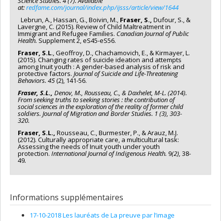
Science Studies. 4 (7). Available
at:
redfame.com/journal/index.php/ijsss/article/view/1644
Lebrun, A., Hassan, G., Boivin, M.,
Fraser, S.,
Dufour, S., &
Lavergne, C. (2015). Review of Child Maltreatment in
Immigrant and Refugee Families.
Canadian Journal of Public
Health.
Supplement 2, eS45-eS56.
Fraser, S.L
., Geoffroy, D., Chachamovich, E., & Kirmayer, L.
(2015). Changing rates of suicide ideation and attempts
among Inuit youth : A gender-based analysis of risk and
protective factors.
Journal of Suicide and Life-Threatening
Behaviors. 45
(2), 141-56.
Fraser, S.L.,
Denov, M., Rousseau, C., & Daxhelet, M-L. (2014).
From seeking truths to seeking stories : the contribution of
social sciences in the exploration of the reality of former child
soldiers. Journal of Migration and Border Studies. 1 (3), 303-
320.
Fraser, S.L.,
Rousseau, C., Burmester, P., & Arauz, M.J.
(2012). Culturally appropriate care, a multicultural task:
Assessing the needs of Inuit youth under youth
protection.
International Journal of Indigenous Health.
9
(2),
38-
49
.
Informations supplémentaires
17-10-2018 Les lauréats de La preuve par l’image