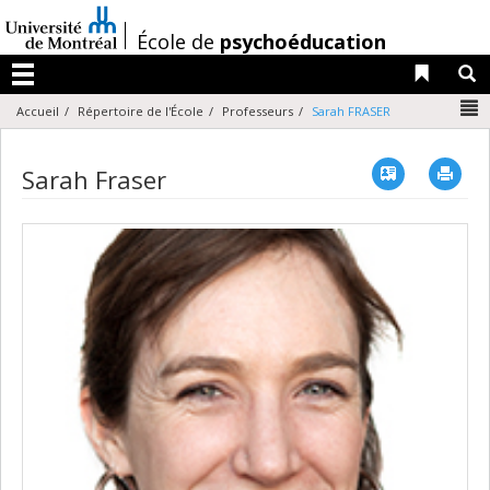
Passer
au
/
École de
psychoéducation
contenu
Liens 
R
Menu
N
Accueil
Répertoire de l'École
Professeurs
Sarah FRASER
Vcard
Imp
Sarah Fraser