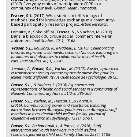
(2017). Everyday ethics of participation: CBPR in a
community of Nunavik
. Global Health Promotion.
Fraser, S.L
. (2017). What stories to tell: A trilogy of
methods used for knowledge exchange in a community-
based participatory research project.
Action Research.
Lemaire, A., Sokoloff, M.,
Fraser, S.,
& Vachon, M. (2016).
Dans la blackbox du cirque social : comment intervenir
autrement.
Inuit Studies. 40, 1, 43-62
Fraser, S.L
., Rouillard, R., &Nadeau, L. (2016). Collaborating
towards improved child mental health in Nunavik: Exploring the
facilitators and obstacles to collaborative mental health
care.
Inuit Studies. 40, 1, 23-41.
Lemaire, A.,
Fraser, S.L.,
Vachon, M. (2017). Exister, appartenir
et transmettre : Artcirq comme espace de mieux-être pour les
jeunes inuits d’igloolik.
Revue Québecoise de Psychologie. 38 (3).
Fraser, S.L.,
& Nadeau, L. (2016).Experience and
representations of health and
social services in a community of
Nunavik.
Contemporary Nurse. 51(2-3) 286-300
Fraser, S.L.,
Vachon, M., Hassan, G.,& Parent, V.
(2016). Communicating power and resistance: Exploring
interactions between Aboriginal youth and non-Aboriginal staff
members in a residential child welfare facility.
Journal of
Qualitative Research in Psychology
.
13
(1), 67-91.
Fraser, S.L
. Archambault, I., & Parent, V. (2016). Staff
intervention and youth behaviors in a child welfare
residence.
Journal of Child and Family Studies. 25
(4), 1188-