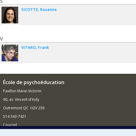
S
SICOTTE
Roxanne
V
VITARO
Frank
École de psychoéducation
Pavillon Marie-Victorin
90, av. Vincent-d'Indy
Outremont QC H2V 2S9
514 343-7421
Courriel
Nouvelles