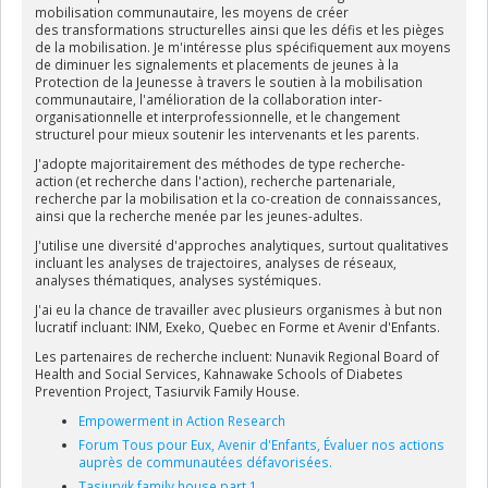
mobilisation communautaire, les moyens de créer
des transformations structurelles ainsi que les défis et les pièges
de la mobilisation. Je m'intéresse plus spécifiquement aux moyens
de
diminuer les signalements et placements de jeunes à la
Protection de la Jeunesse
à travers le soutien à la
mobilisation
communautaire
, l'amélioration de la
collaboration inter-
organisationnelle
et interprofessionnelle
, et le changement
structurel pour mieux soutenir les intervenants et les parents.
J'adopte majoritairement des méthodes de type
recherche-
action
(et recherche dans l'action), recherche partenariale,
recherche par la mobilisation et la
co-creation de connaissances
,
ainsi que la
recherche menée par les jeunes-adultes
.
J'utilise une diversité d'approches analytiques, surtout qualitatives
incluant les analyses de trajectoires, analyses de réseaux,
analyses thématiques, analyses systémiques.
J'ai eu la chance de travailler avec plusieurs organismes à but non
lucratif incluant: INM, Exeko, Quebec en Forme et Avenir d'Enfants.
Les partenaires de recherche incluent: Nunavik Regional Board of
Health and Social Services, Kahnawake Schools of Diabetes
Prevention Project, Tasiurvik Family House.
Empowerment in Action Research
Forum Tous pour Eux, Avenir d'Enfants, Évaluer nos actions
auprès de communautées défavorisées.
Tasiurvik family house part 1