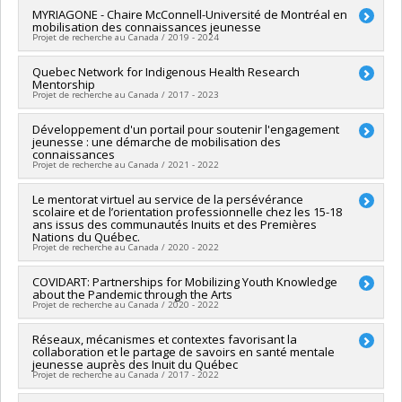
Fraser
,
Marie-Soleil Cloutier
,
Mariana Brussoni
,
Patricia
Co-chercheurs :
MYRIAGONE - Chaire McConnell-Université de Montréal en
Sarah Fraser
Collins
,
Evelyne de Leeuw
,
Ian Janssen
mobilisation des connaissances jeunesse
Sources de financement :
Secrétariat Inter-Conseil et
Sources de financement :
IRSC/Instituts de recherche en
Projet de recherche au Canada / 2019 - 2024
Réseaux des centres d'excellence (RCE)
santé du Canada
Programmes de subvention :
PV143493-(RCE) Réseaux de
Programmes de subvention :
PVXXXXXX-(PJT) Subvention
Chercheur principal :
Quebec Network for Indigenous Health Research
Isabelle Archambault
,
Katherine Frohlich
centres d'excellence
Projet
Mentorship
,
Nancy Beauregard
,
Véronique Dupéré
,
Sarah Fraser
Projet de recherche au Canada / 2017 - 2023
Sources de financement :
Université de Montréal
Programmes de subvention :
PVXXXXXX-F.Internes de
Chercheur principal :
Développement d'un portail pour soutenir l'engagement
Neil Andersson
Recherche. -- Cas Spéciaux du VRR ( FDGEN006)
jeunesse : une démarche de mobilisation des
Co-chercheurs :
Pierre Haddad
,
Sarah Fraser
connaissances
Sources de financement :
IRSC/Instituts de recherche en
Projet de recherche au Canada / 2021 - 2022
santé du Canada
Programmes de subvention :
Chercheur principal :
Le mentorat virtuel au service de la persévérance
Isabelle Archambault
scolaire et de l’orientation professionnelle chez les 15-18
Co-chercheurs :
Katherine Frohlich
,
Nancy Beauregard
,
ans issus des communautés Inuits et des Premières
Véronique Dupéré
,
Sarah Fraser
Nations du Québec.
Sources de financement :
CRSH/Conseil de recherches en
Projet de recherche au Canada / 2020 - 2022
sciences humaines du Canada
Programmes de subvention :
PV152160-Subvention
Chercheur principal :
COVIDART: Partnerships for Mobilizing Youth Knowledge
Sarah Fraser
about the Pandemic through the Arts
Connexion
Co-chercheurs :
Isabelle Archambault
,
Katherine Frohlich
,
Projet de recherche au Canada / 2020 - 2022
Jrène Rahm
,
Nancy Beauregard
,
Véronique Dupéré
,
Treena
Delormier
Chercheur principal :
Réseaux, mécanismes et contextes favorisant la
Katherine Frohlich
,
Sarah Fraser
Sources de financement :
Université de Montréal
collaboration et le partage de savoirs en santé mentale
Co-chercheurs :
Isabelle Archambault
,
Nancy Beauregard
,
Programmes de subvention :
PVXXXXXX-FEI sans restriction
jeunesse auprès des Inuit du Québec
Véronique Dupéré
Projet de recherche au Canada / 2017 - 2022
Sources de financement :
CRSH/Conseil de recherches en