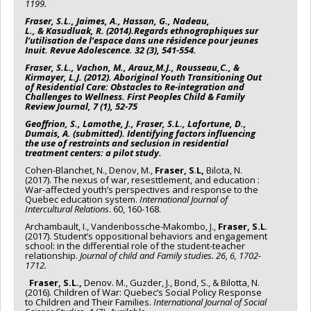
1199.
Fraser, S.L., Jaimes, A., Hassan, G., Nadeau,
L.,
&
Kasudluak, R.
(
2014).
Regards ethnographiques sur
l’utilisation de l’espace dans une résidence pour jeunes
Inuit.
Revue Adolescence. 32
(3), 541-554.
Fraser, S.L
., Vachon, M., Arauz,M.J., Rousseau,C., &
Kirmayer, L.J. (2012). Aboriginal Youth Transitioning Out
of Residential Care: Obstacles to Re-integration and
Challenges to Wellness.
First Peoples Child & Family
Review Journal
,
7
(1), 52-75
Geoffrion, S., Lamothe, J., Fraser, S.L., Lafortune, D.,
Dumais, A. (submitted). Identifying factors influencing
the use of restraints and seclusion in residential
treatment centers: a pilot study.
Cohen-Blanchet, N., Denov, M.,
Fraser, S
.
L,
Bilota, N.
(2017). The nexus of war, resesttlement, and education :
War-affected youth’s perspectives and response to the
Quebec education system.
International Journal of
Intercultural Relations
. 60, 160-168.
Archambault, I., Vandenbossche-Makombo, J.,
Fraser, S.L
.
(2017). Student’s oppositional behaviors and engagement
school: in the differential role of the student-teacher
relationship.
Journal of child and Family studies. 26, 6, 1702-
1712.
Fraser, S.L.,
Denov. M., Guzder, J., Bond, S., & Bilotta, N.
(2016). Children of War: Quebec’s Social Policy Response
to Children and Their Families.
International Journal of Social