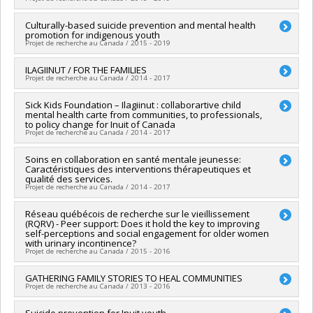
Sources de financement :
IRSC/Instituts de recherche en
santé du Canada
Chercheur principal :
Culturally-based suicide prevention and mental health
Nancy Beauregard
Programmes de subvention :
PV126563-Subvention de
promotion for indigenous youth
Co-chercheurs :
Katherine Frohlich
,
Véronique Dupéré
,
Sarah
fonctionnement: établissement d'indicateurs de santé des
Projet de recherche au Canada / 2015 - 2019
Fraser
enfants et adolescents
Sources de financement :
CRSH/Conseil de recherches en
Chercheur principal :
ILAGIINUT / FOR THE FAMILIES
Laurence Kirmayer
sciences humaines du Canada
Projet de recherche au Canada / 2014 - 2017
Co-chercheurs :
Sarah Fraser
Programmes de subvention :
PVXXXXXX-FGR – Subvention de
Sources de financement :
IRSC/Instituts de recherche en
recherche institutionnelle
Co-chercheurs :
Sick Kids Foundation – Ilagiinut : collaborartive child
Sarah Fraser
santé du Canada
mental health carte from communities, to professionals,
Sources de financement :
Avenir d'enfants
Programmes de subvention :
to policy change for Inuit of Canada
Programmes de subvention :
Projet de recherche au Canada / 2014 - 2017
Chercheur principal :
Soins en collaboration en santé mentale jeunesse:
Sarah Fraser
Caractéristiques des interventions thérapeutiques et
qualité des services.
Projet de recherche au Canada / 2014 - 2017
Chercheur principal :
Réseau québécois de recherche sur le vieillissement
Lucie Nadeau
(RQRV) - Peer support: Does it hold the key to improving
Co-chercheurs :
Lourdès Rodriguez Del Barrio
,
Sarah Fraser
self-perceptions and social engagement for older women
Sources de financement :
IRSC/Instituts de recherche en
with urinary incontinence?
santé du Canada
Projet de recherche au Canada / 2015 - 2016
Programmes de subvention :
PVX88932-(PASS) Partenariats
pour l'amélioration des services de santé
Chercheur principal :
GATHERING FAMILY STORIES TO HEAL COMMUNITIES
Kenneth Southall
,
Mélanie Morin
Projet de recherche au Canada / 2013 - 2016
Co-chercheurs :
Chantal Dumoulin
,
Sarah Fraser
Sources de financement :
FRQS/Fonds de recherche du