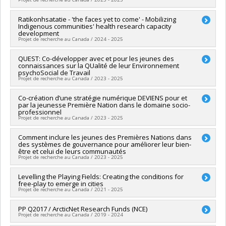
Tardif-Grenier
,
Simon Larose
,
Isabelle Plante
,
Anne-Sophie
Denault
,
David Litalien
Sources de financement :
CRSH/Conseil de recherches en
Chercheur principal :
Ratikonhsatatie - 'the faces yet to come' - Mobilizing
Sarah Fraser
Indigenous communities' health research capacity
sciences humaines du Canada
Sources de financement :
IRSC/Instituts de recherche en
development
Programmes de subvention :
PVX99097-Subvention de
santé du Canada
Projet de recherche au Canada / 2024 - 2025
développement de partenariat
Programmes de subvention :
Chercheur principal :
QUEST: Co-développer avec et pour les jeunes des
Treena Delormier
connaissances sur la QUalité de leur Environnement
Co-chercheurs :
Sarah Fraser
psychoSocial de Travail
Sources de financement :
IRSC/Instituts de recherche en
Projet de recherche au Canada / 2023 - 2025
santé du Canada
Programmes de subvention :
PVXX5647-(MOP) Subvention de
Chercheur principal :
Co-création d’une stratégie numérique DEVIENS pour et
Nancy Beauregard
fonctionnement incluant les subventions de fonctionnement
par la jeunesse Première Nation dans le domaine socio-
Co-chercheurs :
Isabelle Archambault
,
Katherine Frohlich
,
professionnel
programmatiques (général)
Véronique Dupéré
,
Sarah Fraser
Projet de recherche au Canada / 2023 - 2025
Sources de financement :
CRSH/Conseil de recherches en
sciences humaines du Canada
Sources de financement :
Comment inclure les jeunes des Premières Nations dans
Université de Montréal
Programmes de subvention :
PVXXXXXX-Subvention
des systèmes de gouvernance pour améliorer leur bien-
Programmes de subvention :
être et celui de leurs communautés
d'engagement partenarial
Projet de recherche au Canada / 2023 - 2025
Chercheur principal :
Levelling the Playing Fields: Creating the conditions for
Sarah Fraser
free-play to emerge in cities
Sources de financement :
MITACS Inc.
Projet de recherche au Canada / 2021 - 2025
Programmes de subvention :
PVXXXXXX-Stage Élévation
Québec - MITACS
Chercheur principal :
PP Q2017 / ArcticNet Research Funds (NCE)
Katherine Frohlich
Projet de recherche au Canada / 2019 - 2024
Co-chercheurs :
Juan Torres
,
Marie-Pierre Sylvestre
,
Sarah