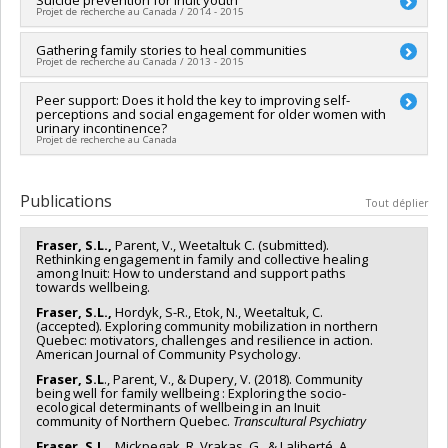
Chercheur principal :
Suicide prevention for Inuit youth
Sarah Fraser
Québec - Santé (FRSQ)
Projet de recherche au Canada / 2014 - 2015
Sources de financement :
CRSH/Conseil de recherches en
Programmes de subvention :
PVXXXXXX-Réseaux
sciences humaines du Canada
thématiques de recherche
Chercheur principal :
Gathering family stories to heal communities
Laurence Kirmayer
Programmes de subvention :
PV153480-Subventions de
Projet de recherche au Canada / 2013 - 2015
Co-chercheurs :
Sarah Fraser
développement Savoir
Sources de financement :
IRSC/Instituts de recherche en
Chercheur principal :
Peer support: Does it hold the key to improving self-
Sarah Fraser
santé du Canada
perceptions and social engagement for older women with
Programmes de subvention :
urinary incontinence?
The Inuit of Nunavik are facing soaring rates of child
Projet de recherche au Canada
signalement and placements under child welfare service.
Many have suggested that current government led services
Chercheur principal :
Chantal Dumoulin
are not adequately dealing with family difficulties and that
Co-chercheurs :
Sarah Fraser
,
Kenneth Southall
,
Mélanie
Publications
rather than strengthening family ties, they are creating family
Tout déplier
Morin
ruptures. It is believed that community-led services that foster
empowerment and connection would allow families and
Fraser, S.L.,
Parent, V., Weetaltuk C. (submitted).
communities to heal from generations of family ruptures.
Rethinking engagement in family and collective healing
Adopting a narrative methodology, the general objective of
among Inuit: How to understand and support paths
towards wellbeing.
this mixed-method study is to explore interactions between
Inuit families and larger systems of care during family crisis
Fraser, S.L.,
Hordyk, S-R., Etok, N., Weetaltuk, C.
(accepted). Exploring community mobilization in northern
situations or ‘turning points’ and to assess the association
Quebec: motivators, challenges and resilience in action.
between the nature of interactions and family wellbeing in
American Journal of Community Psychology.
order to guide the inception of new services that tailor the
Fraser, S.L
., Parent, V., & Dupery, V. (2018). Community
needs of families.
being well for family wellbeing : Exploring the socio-
ecological determinants of wellbeing in an Inuit
community of Northern Quebec.
Transcultural Psychiatry
Fraser, S.L.,
Mickpegak, R.,Vrakas, G., & Laliberté, A.