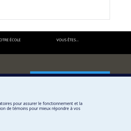
OTRE ÉCOLE
VOUS ÊTES...
FACULTÉ DES ARTS ET DES SCIENCES
Nos départements et écoles
Nos centres d'études
atoires pour assurer le fonctionnement et la
Nos programmes et cours
sation de témoins pour mieux répondre à vos