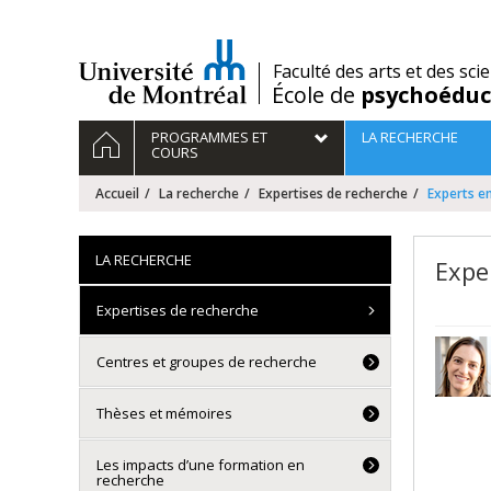
Passer
au
contenu
/
Faculté des arts et des sci
École de
psychoéduc
Navigation
ACCUEIL
PROGRAMMES ET
LA RECHERCHE
principale
COURS
Accueil
La recherche
Expertises de recherche
Experts e
LA RECHERCHE
Expe
Expertises de recherche
Centres et groupes de recherche
Thèses et mémoires
Les impacts d’une formation en
recherche