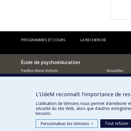
PROGRAMMES ET COURS
LA RECHERCHE
École de psychoéducation
Pavillon Marie-Victorin
Nouvelles
90, av. Vincent-d'Indy
Comment so
Outremont QC H2V 2S9
L’UdeM reconnaît l’importance de resp
514 343-7421
L’utilisation de témoins nous permet d’améliorer e
Courriel
sécurité du site Web, alors que d’autres enregistr
besoins.
Tout refuser
Personnaliser les témoins
>