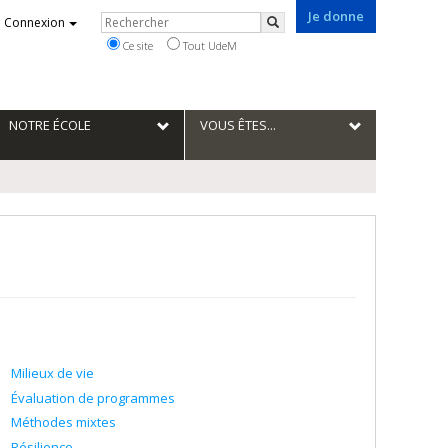
Je donne
Rechercher
Connexion
Rechercher
Ce site
Tout UdeM
NOTRE ÉCOLE
VOUS ÊTES...
Milieux de vie
Évaluation de programmes
Méthodes mixtes
Résilience