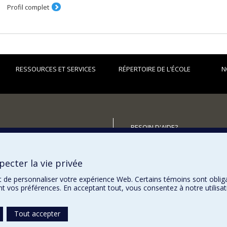
Profil complet
RESSOURCES ET SERVICES
RÉPERTOIRE DE L'ÉCOLE
N
BESOIN D'AIDE?
utenir l'École?
Plan du site
Signaler une erreur
ecter la vie privée
Accessibilité
t de personnaliser votre expérience Web. Certains témoins sont oblig
ent vos préférences. En acceptant tout, vous consentez à notre utili
Tout accepter