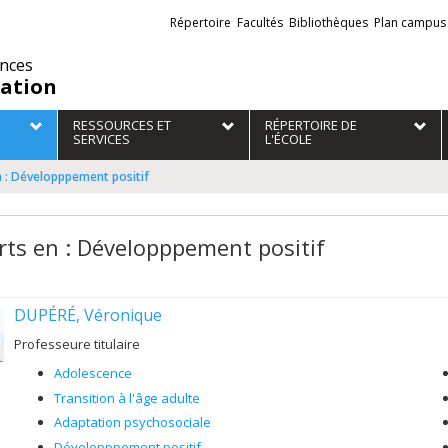
Liens
Répertoire
Facultés
Bibliothèques
Plan campus
externes
ences
ation
RESSOURCES ET
RÉPERTOIRE DE
SERVICES
L'ÉCOLE
n : Développpement positif
rts en : Développpement positif
DUPÉRÉ, Véronique
Professeure titulaire
Adolescence
Transition à l'âge adulte
Adaptation psychosociale
Développpement positif