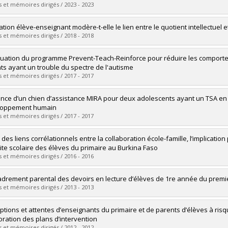
 et mémoires dirigés / 2023 - 2023
uate :
Schüle, Marc-Olivier
lation élève-enseignant modère-t-elle le lien entre le quotient intellectuel 
 :
Doctoral
 et mémoires dirigés / 2018 - 2018
 :
Ph. D.
vers le document dans Papyrus
uate :
Belleï-Rodriguez, Carmen-Édith
luation du programme Prevent-Teach-Reinforce pour réduire les comporte
 :
Master's
ts ayant un trouble du spectre de l'autisme
 :
M. Sc.
 et mémoires dirigés / 2017 - 2017
vers le document dans Papyrus
uate :
Argumedes Charles, Malena
nce d’un chien d’assistance MIRA pour deux adolescents ayant un TSA en con
 :
Doctoral
loppement humain
 :
Ph. D.
 et mémoires dirigés / 2017 - 2017
vers le document dans Papyrus
uate :
Tremblay, Aurélie
des liens corrélationnels entre la collaboration école-famille, l’implication
 :
Master's
ite scolaire des élèves du primaire au Burkina Faso
 :
M.A.
 et mémoires dirigés / 2016 - 2016
vers le document dans Papyrus
uate :
Ouédraogo, Fernand
adrement parental des devoirs en lecture d’élèves de 1re année du premie
 :
Doctoral
 et mémoires dirigés / 2013 - 2013
 :
Ph. D.
vers le document dans Papyrus
uate :
Douadi, Nawel
ptions et attentes d’enseignants du primaire et de parents d’élèves à risqu
 :
Master's
boration des plans d’intervention
 :
M.A.
 et mémoires dirigés / 2012 - 2012