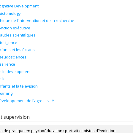
ognitive Development
pistemology
thique de l'intervention et de la recherche
onction exécutive
raudes scientifiques
ntelligence
nfants et les écrans
seudosciences
ésilience
hild development
hild
nfants et la télévision
earning
éveloppement de l'agressivité
t supervision
s de pratique en psychoéducation : portrait et pistes d’évolution