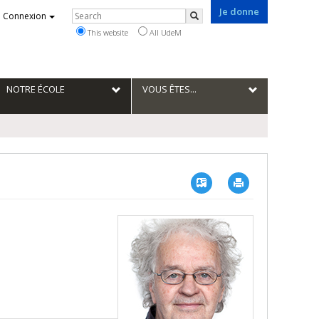
Je donne
Rechercher
Connexion
Search
This website
All UdeM
NOTRE ÉCOLE
VOUS ÊTES...
Vcard
Imprimer