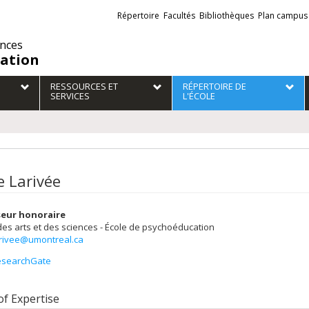
Liens
Répertoire
Facultés
Bibliothèques
Plan campus
externes
ences
ation
RESSOURCES ET
RÉPERTOIRE DE
SERVICES
L'ÉCOLE
e Larivée
seur honoraire
des arts et des sciences - École de psychoéducation
arivee@umontreal.ca
esearchGate
of Expertise