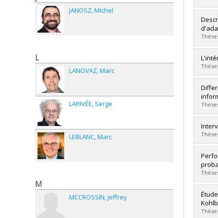
Grade
JANOSZ
Michel
Lien 
Grad
Descr
Cycle
d'ada
Grade
Thèses
Lien 
L
Grad
L'int
Cycle
Thèses
LANOVAZ
Marc
Grade
Lien 
Grad
Diffe
Cycle
infor
LARIVÉE
Serge
Grade
Thèses
Lien 
Grad
Inter
Cycle
Thèses
LEBLANC
Marc
Grade
Lien 
Grad
Perfo
Cycle
proba
Grade
Thèses
Lien 
M
Grad
Étude
MCCROSSIN
Jeffrey
Cycle
Kohlb
Grade
Thèses