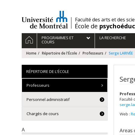
Passer
au
contenu
/
Faculté des arts et des sci
École de
psychoéduc
Navigation
HOME
PROGRAMMES ET
LA RECHERCHE
principale
COURS
Home
Répertoire de l'École
Professeurs
Serge LARIVÉE
RÉPERTOIRE DE L'ÉCOLE
Serg
Professeurs
Profes
Faculté 
Personnel administratif
serge.l
Chargés de cours
Web :
R
A
Areas 