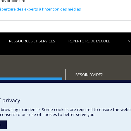
his profile on:
épertoire des experts à l’intention des médias
RESSOURCES ET SERVICES
RÉPERTOIRE DE L'ÉCOLE
N
BESOIN D'AIDE?
utenir l'École?
Plan du site
Signaler une erreur
Accessibilité
 privacy
browsing experience. Some cookies are required to ensure the website’
consent to our use of cookies to better serve you.
ll