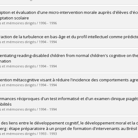
 :
M. Sc.
vers le document dans Papyrus
uate :
Levert, Denis
iption et évaluation d'une micro-intervention morale auprès d'élèves d'éco
 :
Master's
ptation scolaire
 :
M. Sc.
 et mémoires dirigés / 1996 - 1996
vers le document dans Papyrus
uate :
Raynauld, Rachel
éraction de la turbulence en bas-âge et du profil intellectuel comme prédi
 :
Master's
 et mémoires dirigés / 1994 - 1994
 :
M. Sc.
vers le document dans Papyrus
uate :
Laurent, France
rentiating reading-disabled children from normal children's cognitive on t
 :
Master's
mation
 :
M. Sc.
 et mémoires dirigés / 1994 - 1994
vers le document dans Papyrus
uate :
Heger, Marie Christine
vention métacognitive visant à réduire l'incidence des comportements agr
 :
Master's
 et mémoires dirigés / 1994 - 1994
 :
M. Sc.
vers le document dans Papyrus
uate :
Vinet, Isabelle
rmances réciproques d'un test informatisé et d'un examen clinique piagéti
 :
Master's
bilités
 :
M. Sc.
 et mémoires dirigés / 1994 - 1994
vers le document dans Papyrus
uate :
Perrier, François
 des liens entre le développement cognitif, le développement moral et la 
 :
Doctoral
erg : étape préparatoire à un projet de formation d'intervenants au Brésil
 :
Ph. D.
 et mémoires dirigés / 1993 - 1993