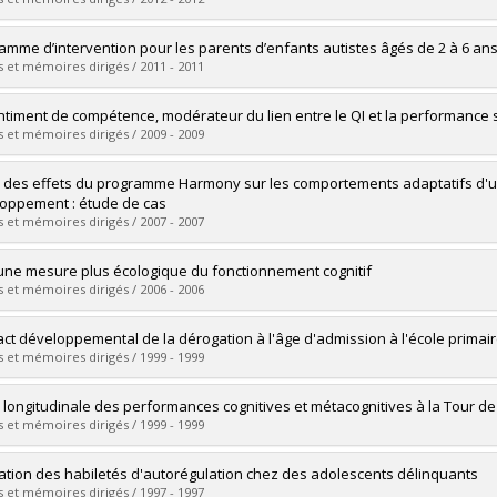
vers le document dans Papyrus
uate :
Pagé, Céline
amme d’intervention pour les parents d’enfants autistes âgés de 2 à 6 an
 :
Master's
 et mémoires dirigés / 2011 - 2011
 :
M.A.
vers le document dans Papyrus
uate :
Thermidor, Ghitza
ntiment de compétence, modérateur du lien entre le QI et la performance 
 :
Master's
 et mémoires dirigés / 2009 - 2009
 :
M. Sc.
vers le document dans Papyrus
uate :
Leclerc, Myriam
 des effets du programme Harmony sur les comportements adaptatifs d'un
 :
Master's
oppement : étude de cas
 :
M. Sc.
 et mémoires dirigés / 2007 - 2007
vers le document dans Papyrus
uate :
David, Geneviève
une mesure plus écologique du fonctionnement cognitif
 :
Master's
 et mémoires dirigés / 2006 - 2006
 :
M. Sc.
vers le document dans Papyrus
uate :
Audy, Pierre
act développemental de la dérogation à l'âge d'admission à l'école primai
 :
Master's
 et mémoires dirigés / 1999 - 1999
 :
M.A.
vers le document dans Papyrus
uate :
Deschamps, Isabelle
 longitudinale des performances cognitives et métacognitives à la Tour d
 :
Master's
 et mémoires dirigés / 1999 - 1999
 :
M. Sc.
vers le document dans Papyrus
uate :
Simoneau, Michael
ation des habiletés d'autorégulation chez des adolescents délinquants
 :
Master's
 et mémoires dirigés / 1997 - 1997