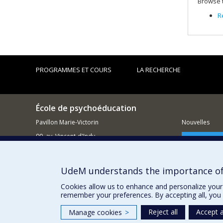
Browse t
R
PROGRAMMES ET COURS
LA RECHERCHE
École de psychoéducation
Pavillon Marie-Victorin
Nouvelles
90, av. Vincent-d'Indy
Comment so
Outremont QC H2V 2S9
514 343-7421
UdeM understands the importance of
Courriel
Cookies allow us to enhance and personalize your 
remember your preferences. By accepting all, you 
Reject all
Accept a
Manage cookies
>