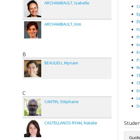
ARCHAMBAULT
Isabelle
C
E
É
ARCHAMBAULT
Kim
F
F
I
E
B
P
BEAULIEU
Myriam
R
C
C
E
C
L
CANTIN
Stéphane
D
Studen
CASTELLANOS RYAN
Natalie
Guide