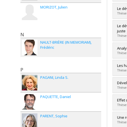
Lien 
MORIZOT
Julien
Grad
Le dé
Cycle
Thèses
Grade
Lien 
Grad
Le dé
Cycle
juste
N
Grade
Thèses
Lien 
NAULT-BRIÈRE (IN MEMORIAM)
Frédéric
Grad
Analy
Cycle
Thèses
Grade
Lien 
Grad
Les h
P
Cycle
Thèses
Grade
PAGANI
Linda S.
Lien 
Grad
Dével
Cycle
Thèses
Grade
PAQUETTE
Daniel
Lien 
Grad
Effet
Cycle
Thèses
Grade
Lien 
PARENT
Sophie
Grad
Une r
Cycle
Thèses