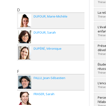
Thèses
D
Grad
La re
DUFOUR
Marie-Michèle
Cycle
Thèses
Grade
Lien 
Grad
L'éva
Cycle
enfan
DUFOUR
Sarah
Grade
Thèses
Lien 
Grad
Prése
DUPÉRÉ
Véronique
Cycle
déve
Grade
Thèses
Lien 
Grad
Étude 
Cycle
réuss
F
Grade
Thèses
Lien 
FALLU
Jean-Sébastien
Grad
L’enc
Cycle
Thèses
Grade
FRASER
Sarah
Lien 
Grad
Perce
Cycle
l’éla
Grade
Thèses