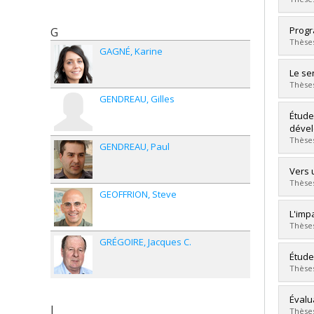
Lien 
Grad
Progr
G
Cycle
Thèses
GAGNÉ
Karine
Grade
Lien 
Grad
Le se
Cycle
Thèses
Grade
GENDREAU
Gilles
Lien 
Grad
Étude
Cycle
dével
Grade
Thèses
GENDREAU
Paul
Lien 
Grad
Vers 
Cycle
Thèses
GEOFFRION
Steve
Grade
Lien 
Grad
L'imp
Cycle
Thèses
Grade
GRÉGOIRE
Jacques C.
Lien 
Grad
Étude
Cycle
Thèses
Grade
Lien 
Grad
Évalu
J
Cycle
Thèses