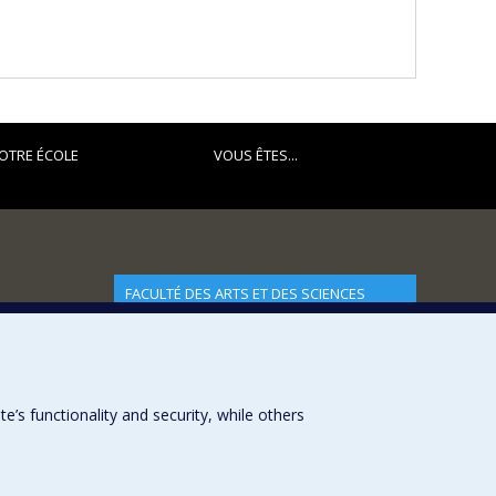
OTRE ÉCOLE
VOUS ÊTES...
FACULTÉ DES ARTS ET DES SCIENCES
Nos départements et écoles
Nos centres d'études
Nos programmes et cours
s functionality and security, while others