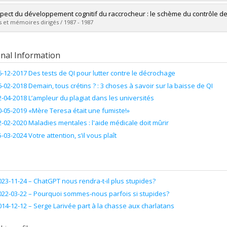
 :
M. Sc.
vers le document dans Papyrus
uate :
Lamy, François
pect du développement cognitif du raccrocheur : le schème du contrôle de
 :
Master's
 et mémoires dirigés / 1987 - 1987
 :
M. Sc.
vers le document dans Papyrus
uate :
Brunet, Mimi
 :
Master's
onal Information
 :
M. Sc.
vers le document dans Papyrus
6-12-2017 Des tests de QI pour lutter contre le décrochage
6-02-2018 Demain, tous crétins ? : 3 choses à savoir sur la baisse de QI
2-04-2018 L’ampleur du plagiat dans les universités
0-05-2019 «Mère Teresa était une fumiste!»
2-02-2020 Maladies mentales : l'aide médicale doit mûrir
5-03-2024 Votre attention, s’il vous plaît
023-11-24 –
ChatGPT nous rendra-t-il plus stupides?
022-03-22 –
Pourquoi sommes-nous parfois si stupides?
014-12-12 –
Serge Larivée part à la chasse aux charlatans