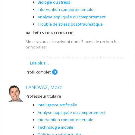
Biologie du stress
Intervention comportementale
Analyse appliquée du comportement
Trouble de stress post-traumatique
INTÉRÊTS DE RECHERCHE
Mes travaux s'inscrivent dans 3 axes de recherche
principales:
AXE I : Bien-être psychologique et approches positives
Lire plus…
AXE II: Problématiques complexes (autisme et déficience
intellectuelle)
Profil complet
AXE III: Intelligence artificielle (AI) et technologie
AFFILIATIONS:
LANOVAZ, Marc
Chercheure régulière -
Institut universitaire en
Professeur titulaire
déficience intellectuelle et en trouble du spectre de
l'autisme (IU-DITSA)
Intelligence artificielle
Chercheure -
Réseau pour transformer les soins en
Analyse appliquée du comportement
autisme (RTSA)
Intervention comportementale
Technologie mobile
Déficience intellectuelle