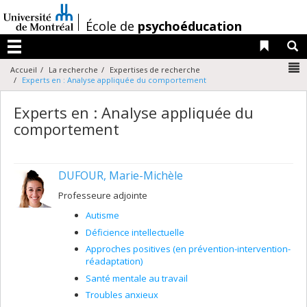
Passer
au
/
École de
psychoéducation
contenu
Liens 
R
Menu
N
Accueil
La recherche
Expertises de recherche
Experts en : Analyse appliquée du comportement
Experts en : Analyse appliquée du
comportement
DUFOUR, Marie-Michèle
Professeure adjointe
Autisme
Déficience intellectuelle
Approches positives (en prévention-intervention-
réadaptation)
Santé mentale au travail
Troubles anxieux