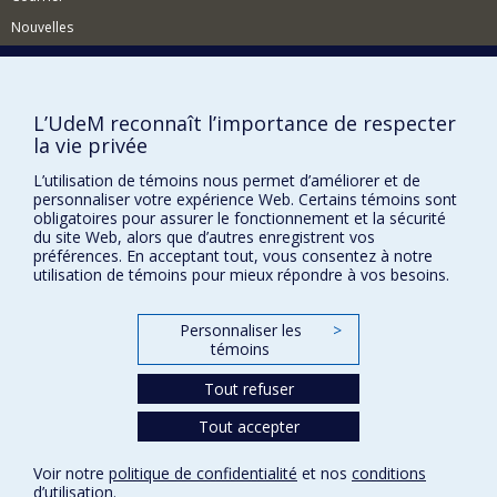
comportements des patients, parents et professionnels.
Nouvelles
Comment soutenir l'École?
BESOIN D'AIDE?
L’UdeM reconnaît l’importance de respecter
Plan du site
la vie privée
Signaler une erreur
L’utilisation de témoins nous permet d’améliorer et de
personnaliser votre expérience Web. Certains témoins sont
Accessibilité
obligatoires pour assurer le fonctionnement et la sécurité
du site Web, alors que d’autres enregistrent vos
FACULTÉ DES ARTS ET DES SCIENCES
préférences. En acceptant tout, vous consentez à notre
utilisation de témoins pour mieux répondre à vos besoins.
Nos départements et écoles
Nos centres d'études
Personnaliser les
>
Nos programmes et cours
témoins
Tout refuser
Confidentialité
Tout accepter
Conditions d’utilisation
Paramètres des témoins
Voir notre
politique de confidentialité
et nos
conditions
Université de
d’utilisation
.