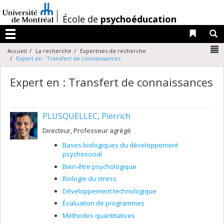
Passer
au
/
École de
psychoéducation
contenu
Liens 
R
Menu
N
Accueil
La recherche
Expertises de recherche
Expert en : Transfert de connaissances
Expert en : Transfert de connaissances
PLUSQUELLEC, Pierrich
Directeur, Professeur agrégé
Bases biologiques du développement
psychosocial
Bien-être psychologique
Biologie du stress
Développement technologique
Évaluation de programmes
Méthodes quantitatives